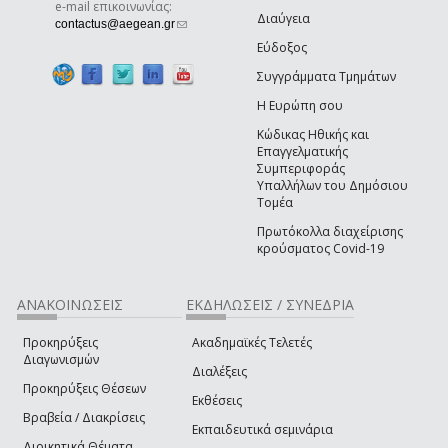
e-mail επικοινωνίας:
Διαύγεια
(link sends e-mail)
contactus@aegean.gr
Εύδοξος
Συγγράμματα Τμημάτων
Η Ευρώπη σου
Κώδικας Ηθικής και
Επαγγελματικής
Συμπεριφοράς
Υπαλλήλων του Δημόσιου
Τομέα
Πρωτόκολλα διαχείρισης
κρούσματος Covid-19
ΑΝΑΚΟΙΝΩΣΕΙΣ
ΕΚΔΗΛΩΣΕΙΣ / ΣΥΝΕΔΡΙΑ
Προκηρύξεις
Ακαδημαϊκές Τελετές
Διαγωνισμών
Διαλέξεις
Προκηρύξεις Θέσεων
Εκθέσεις
Βραβεία / Διακρίσεις
Εκπαιδευτικά σεμινάρια
Διοικητικά Θέματα