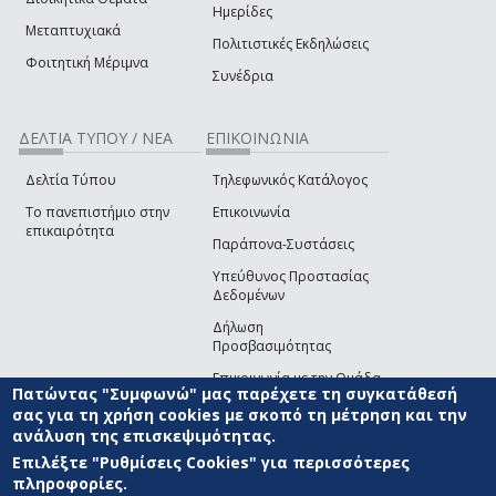
Ημερίδες
Μεταπτυχιακά
Πολιτιστικές Εκδηλώσεις
Φοιτητική Μέριμνα
Συνέδρια
ΔΕΛΤΙΑ ΤΥΠΟΥ / ΝΕΑ
ΕΠΙΚΟΙΝΩΝΙΑ
Δελτία Τύπου
Τηλεφωνικός Κατάλογος
Το πανεπιστήμιο στην
Επικοινωνία
επικαιρότητα
Παράπονα-Συστάσεις
Υπεύθυνος Προστασίας
Δεδομένων
Δήλωση
Προσβασιμότητας
Επικοινωνία με την Ομάδα
Πατώντας "Συμφωνώ" μας παρέχετε τη συγκατάθεσή
Ανάπτυξης του site
(link sends e-mail)
σας για τη χρήση cookies με σκοπό τη μέτρηση και την
ανάλυση της επισκεψιμότητας.
© ΠΑΝΕΠΙΣΤΗΜΙΟ ΑΙΓΑΙΟΥ
ΟΡΟΙ ΧΡΗΣΗΣ
ΠΟΛΙΤΙΚΗ COOKIES
ΟΜΑΔΑ
ΑΝΑΠΤΥΞΗΣ
Επιλέξτε "Ρυθμίσεις Cookies" για περισσότερες
πληροφορίες.