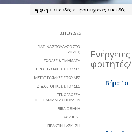
Αρχική
>
Σπουδές
>
Προπτυχιακές Σπουδές
Είστε εδώ
ΣΠΟΥΔΕΣ
ΓΙΑΤΙ ΝΑ ΣΠΟΥΔΑΣΩ ΣΤΟ
Ενέργειες
ΑΙΓΑΙΟ;
ΣΧΟΛΕΣ & ΤΜΗΜΑΤΑ
φοιτητές/
ΠΡΟΠΤΥΧΙΑΚΕΣ ΣΠΟΥΔΕΣ
ΜΕΤΑΠΤΥΧΙΑΚΕΣ ΣΠΟΥΔΕΣ
Βήμα 1ο
ΔΙΔΑΚΤΟΡΙΚΕΣ ΣΠΟΥΔΕΣ
ΞΕΝΟΓΛΩΣΣΑ
ΠΡΟΓΡΑΜΜΑΤΑ ΣΠΟΥΔΩΝ
ΒΙΒΛΙΟΘΗΚΗ
ERASMUS+
ΠΡΑΚΤΙΚΗ ΑΣΚΗΣΗ