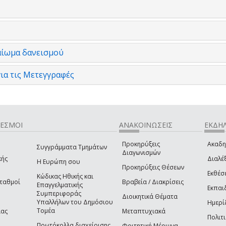
αίωμα δανεισμού
ια τις Μετεγγραφές
ΔΕΣΜΟΙ
ΑΝΑΚΟΙΝΩΣΕΙΣ
ΕΚΔΗΛ
Προκηρύξεις
Ακαδη
Συγγράμματα Τμημάτων
Διαγωνισμών
κής
Διαλέξ
Η Ευρώπη σου
Προκηρύξεις Θέσεων
Εκθέσ
Κώδικας Ηθικής και
Σταθμοί
Βραβεία / Διακρίσεις
Επαγγελματικής
Εκπαι
Συμπεριφοράς
Διοικητικά Θέματα
Υπαλλήλων του Δημόσιου
Ημερί
Τομέα
ίας
Μεταπτυχιακά
Πολιτι
Πρωτόκολλα διαχείρισης
Φοιτητική Μέριμνα