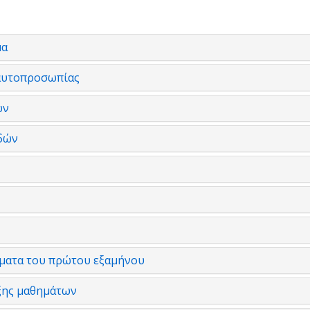
μα
ταυτοπροσωπίας
ών
δών
ματα του πρώτου εξαμήνου
ξης μαθημάτων