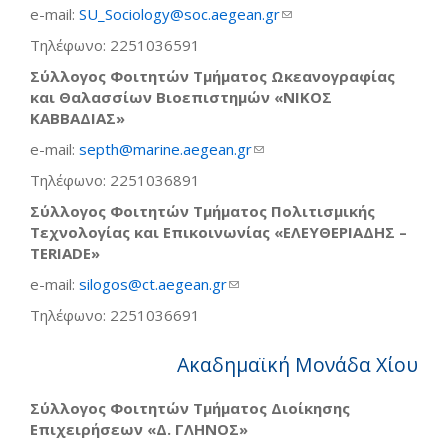
e-mail:
SU_Sociology@soc.aegean.gr
(link sends e-mail)
Τηλέφωνο: 2251036591
Σύλλογος Φοιτητών Τμήματος Ωκεανογραφίας
και Θαλασσίων Βιοεπιστημών «ΝΙΚΟΣ
ΚΑΒΒΑΔΙΑΣ»
e-mail:
septh@marine.aegean.gr
(link sends e-mail)
Τηλέφωνο: 2251036891
Σύλλογος Φοιτητών Τμήματος Πολιτισμικής
Τεχνολογίας και Επικοινωνίας «EΛΕΥΘΕΡΙΑΔΗΣ –
TERIADE»
e-mail:
silogos@ct.aegean.gr
(link sends e-mail)
Τηλέφωνο: 2251036691
Ακαδημαϊκή Μονάδα Χίου
Σύλλογος Φοιτητών Τμήματος Διοίκησης
Επιχειρήσεων «Δ. ΓΛΗΝΟΣ»