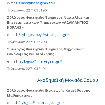
e-mail:
glinos@ba.aegean.gr
(link sends e-mail)
Τηλέφωνο: 2271035190
Σύλλογος Φοιτητών Τμήματος Ναυτιλίας και
Επιχειρηματικών Υπηρεσιών «ΑΔΑΜΑΝΤΙΟΣ
ΚΟΡΑΗΣ»
e-mail:
Fsyllogos.tney@stt.aegean.gr
(link sends e-mail)
Τηλέφωνο: 2271035290
Σύλλογος Φοιτητών Τμήματος Μηχανικών
Οικονομίας και Διοίκησης
e-mail:
fsyllogos@fme.aegean.gr
(link sends e-mail)
Τηλέφωνο: 2271035491
Ακαδημαϊκή Μονάδα Σάμου
Σύλλογος Φοιτητών Εισαγωγής Κατεύθυνσης
Μαθηματικών
e-mail:
fsylogos@math.aegean.gr
(link sends e-mail)