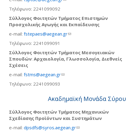
Τηλέφωνο: 2241099092
Σύλλογος Φοιτητών Τμήματος Επιστημών
Προσχολικής Αγωγής και Εκπαίδευσης
e-mail:
fstepaes@aegean.gr
(link sends e-mail)
Τηλέφωνο: 2241099091
Σύλλογος Φοιτητών Τμήματος Μεσογειακών
Σπουδών
:
Αρχαιολογία, Γλωσσολογία, Διεθνείς
Σχέσεις
e-mail:
fstms@aegean.gr
(link sends e-mail)
Τηλέφωνο: 2241099093
Ακαδημαϊκή Μονάδα Σύρου
Σύλλογος Φοιτητών Τμήματος Μηχανικών
Σχεδίασης Προϊόντων και Συστημάτων
e-mail:
dpsdfs@syros.aegean.gr
(link sends e-mail)