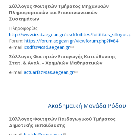
Σύλλογος Φοιτητών Τμήματος Μηχανικών
Πληροφοριακών και Επικοινωνιακών
Συστημάτων
Πληροφορίες:
http://www.icsd.aegean.gr/icsd/foitites/foititikos_sillogos.ph
Forum:
https://forum.aegean.gr/viewforum.php?f=84
e-mail:
icsdfs@icsd.aegean.gr
(link sends e-mail)
Σύλλογος Φοιτητών Εισαγωγής Κατεύθυνσης
Στατ. & Αναλ. – Χρημ/κών Μαθηματικών
e-mail:
actuarfs@sas.aegean.gr
(link sends e-mail)
Ακαδημαϊκή Μονάδα Ρόδου
Σύλλογος Φοιτητών Παιδαγωγικού Τμήματος
Δημοτικής Εκπαίδευσης
e-mail:
fsptde@aegean.gr
(link sends e-mail)