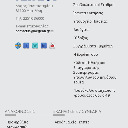
Συμβουλευτικοί Σταθμοί
Λόφος Πανεπιστημίου
81100 Μυτιλήνη
Έντυπα / Αιτήσεις
Τηλ. 22510 36000
Υπουργείο Παιδείας
e-mail επικοινωνίας:
Διαύγεια
(link sends e-mail)
contactus@aegean.gr
Εύδοξος
Συγγράμματα Τμημάτων
Η Ευρώπη σου
Κώδικας Ηθικής και
Επαγγελματικής
Συμπεριφοράς
Υπαλλήλων του Δημόσιου
Τομέα
Πρωτόκολλα διαχείρισης
κρούσματος Covid-19
ΑΝΑΚΟΙΝΩΣΕΙΣ
ΕΚΔΗΛΩΣΕΙΣ / ΣΥΝΕΔΡΙΑ
Προκηρύξεις
Ακαδημαϊκές Τελετές
Διαγωνισμών