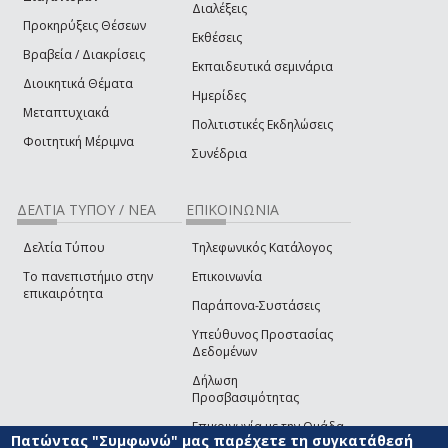
Διαλέξεις
Προκηρύξεις Θέσεων
Εκθέσεις
Βραβεία / Διακρίσεις
Εκπαιδευτικά σεμινάρια
Διοικητικά Θέματα
Ημερίδες
Μεταπτυχιακά
Πολιτιστικές Εκδηλώσεις
Φοιτητική Μέριμνα
Συνέδρια
ΔΕΛΤΙΑ ΤΥΠΟΥ / ΝΕΑ
ΕΠΙΚΟΙΝΩΝΙΑ
Δελτία Τύπου
Τηλεφωνικός Κατάλογος
Το πανεπιστήμιο στην
Επικοινωνία
επικαιρότητα
Παράπονα-Συστάσεις
Υπεύθυνος Προστασίας
Δεδομένων
Δήλωση
Προσβασιμότητας
Επικοινωνία με την Ομάδα
Πατώντας "Συμφωνώ" μας παρέχετε τη συγκατάθεσή
Ανάπτυξης του site
(link sends e-mail)