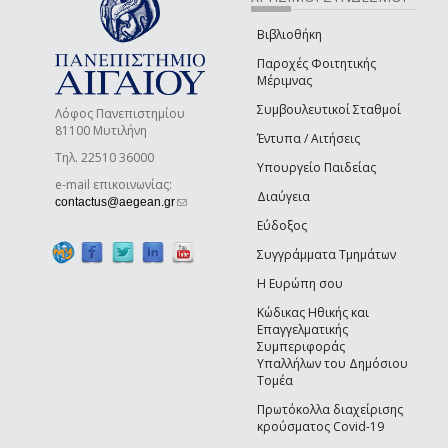
Βιβλιοθήκη
Παροχές Φοιτητικής
Μέριμνας
Συμβουλευτικοί Σταθμοί
Λόφος Πανεπιστημίου
81100 Μυτιλήνη
Έντυπα / Αιτήσεις
Τηλ. 22510 36000
Υπουργείο Παιδείας
e-mail επικοινωνίας:
Διαύγεια
(link sends e-mail)
contactus@aegean.gr
Εύδοξος
Συγγράμματα Τμημάτων
Η Ευρώπη σου
Κώδικας Ηθικής και
Επαγγελματικής
Συμπεριφοράς
Υπαλλήλων του Δημόσιου
Τομέα
Πρωτόκολλα διαχείρισης
κρούσματος Covid-19