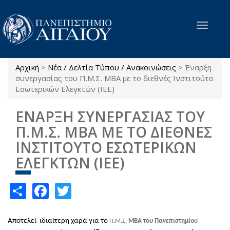
Παράκαμψη προς το κυρίως περιεχόμενο
Toggle
navigat
Αρχική
>
Νέα / Δελτία Τύπου / Ανακοινώσεις
>
Έναρξη
Είστε εδώ
συνεργασίας του Π.Μ.Σ. ΜΒΑ με το διεθνές Ινστιτούτο
Εσωτερικών Ελεγκτών (ΙΕΕ)
ΕΝΑΡΞΗ ΣΥΝΕΡΓΑΣΙΑΣ ΤΟΥ
Π.Μ.Σ. ΜΒΑ ΜΕ ΤΟ ΔΙΕΘΝΕΣ
ΙΝΣΤΙΤΟΥΤΟ ΕΣΩΤΕΡΙΚΩΝ
ΕΛΕΓΚΤΩΝ (ΙΕΕ)
Share
Facebook
Twitter
Aποτελεί ιδιαίτερη χαρά για το
Π.Μ.Σ.
ΜΒΑ του Πανεπιστημίου