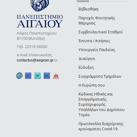
Βιβλιοθήκη
Παροχές Φοιτητικής
Μέριμνας
Συμβουλευτικοί Σταθμοί
Λόφος Πανεπιστημίου
81100 Μυτιλήνη
Έντυπα / Αιτήσεις
Τηλ. 22510 36000
Υπουργείο Παιδείας
e-mail επικοινωνίας:
Διαύγεια
(link sends e-mail)
contactus@aegean.gr
Εύδοξος
Συγγράμματα Τμημάτων
Η Ευρώπη σου
Κώδικας Ηθικής και
Επαγγελματικής
Συμπεριφοράς
Υπαλλήλων του Δημόσιου
Τομέα
Πρωτόκολλα διαχείρισης
κρούσματος Covid-19