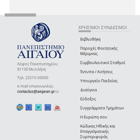
ΧΡΗΣΙΜΟΙ ΣΥΝΔΕΣΜΟΙ
Βιβλιοθήκη
Παροχές Φοιτητικής
Μέριμνας
Συμβουλευτικοί Σταθμοί
Λόφος Πανεπιστημίου
81100 Μυτιλήνη
Έντυπα / Αιτήσεις
Τηλ. 22510 36000
Υπουργείο Παιδείας
e-mail επικοινωνίας:
Διαύγεια
(link sends e-mail)
contactus@aegean.gr
Εύδοξος
Συγγράμματα Τμημάτων
Η Ευρώπη σου
Κώδικας Ηθικής και
Επαγγελματικής
Συμπεριφοράς