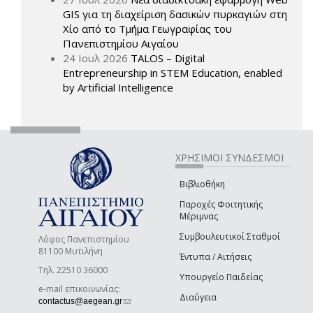
GIS για τη διαχείριση δασικών πυρκαγιών στη
Χίο από το Τμήμα Γεωγραφίας του
Πανεπιστημίου Αιγαίου
24 Ιουλ 2026
TALOS – Digital
Entrepreneurship in STEM Education, enabled
by Artificial Intelligence
ΧΡΗΣΙΜΟΙ ΣΥΝΔΕΣΜΟΙ
Βιβλιοθήκη
Παροχές Φοιτητικής
Μέριμνας
Συμβουλευτικοί Σταθμοί
Λόφος Πανεπιστημίου
81100 Μυτιλήνη
Έντυπα / Αιτήσεις
Τηλ. 22510 36000
Υπουργείο Παιδείας
e-mail επικοινωνίας:
Διαύγεια
(link sends e-mail)
contactus@aegean.gr