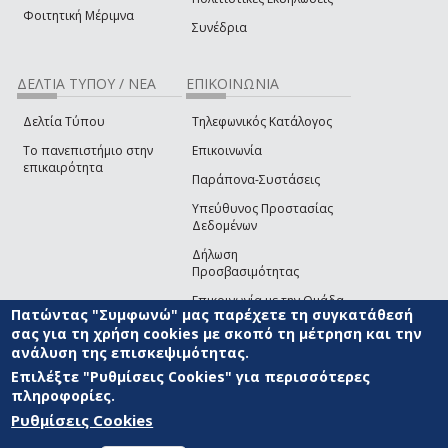
Φοιτητική Μέριμνα
Συνέδρια
ΔΕΛΤΙΑ ΤΥΠΟΥ / ΝΕΑ
ΕΠΙΚΟΙΝΩΝΙΑ
Δελτία Τύπου
Τηλεφωνικός Κατάλογος
Το πανεπιστήμιο στην
Επικοινωνία
επικαιρότητα
Παράπονα-Συστάσεις
Υπεύθυνος Προστασίας
Δεδομένων
Δήλωση
Προσβασιμότητας
Επικοινωνία με την Ομάδα
Πατώντας "Συμφωνώ" μας παρέχετε τη συγκατάθεσή
Ανάπτυξης του site
(link sends e-mail)
σας για τη χρήση cookies με σκοπό τη μέτρηση και την
ανάλυση της επισκεψιμότητας.
© ΠΑΝΕΠΙΣΤΗΜΙΟ ΑΙΓΑΙΟΥ
ΟΡΟΙ ΧΡΗΣΗΣ
ΠΟΛΙΤΙΚΗ COOKIES
ΟΜΑΔΑ
ΑΝΑΠΤΥΞΗΣ
Επιλέξτε "Ρυθμίσεις Cookies" για περισσότερες
πληροφορίες.
Ρυθμίσεις Cookies