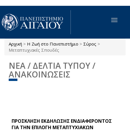
Παράκαμψη προς το κυρίως περιεχόμενο
Toggle
navigat
Αρχική
>
Η Ζωή στο Πανεπιστήμιο
>
Σύρος
>
Είστε εδώ
Μεταπτυχιακές Σπουδές
ΝΕΑ / ΔΕΛΤΙΑ ΤΥΠΟΥ /
ΑΝΑΚΟΙΝΩΣΕΙΣ
ΠΡΟΣΚΛΗΣΗ ΕΚΔΗΛΩΣΗΣ ΕΝΔΙΑΦΕΡΟΝΤΟΣ
ΓΙΑ ΤΗΝ ΕΠΙΛΟΓΗ ΜΕΤΑΠΤΥΧΙΑΚΩΝ