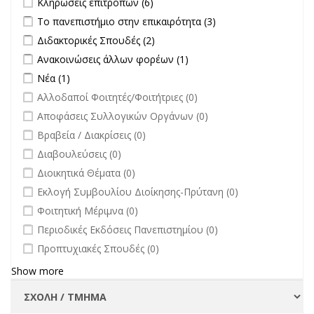
Κληρώσεις επιτροπών (6)
filter
Apply Το πανεπιστήμιο στην επικαιρότητα filter
Apply Το
Το πανεπιστήμιο στην επικαιρότητα (3)
πανεπιστήμιο στην
Apply Διδακτορικές Σπουδές filter
Apply Διδακτορικές Σπουδές
Διδακτορικές Σπουδές (2)
επικαιρότητα filter
filter
Apply Ανακοινώσεις άλλων φορέων filter
Apply Ανακοινώσεις
Ανακοινώσεις άλλων φορέων (1)
άλλων φορέων filter
Apply Νέα filter
Apply Νέα filter
Νέα (1)
undefined
Αλλοδαποί Φοιτητές/Φοιτήτριες (0)
undefined
Αποφάσεις Συλλογικών Οργάνων (0)
undefined
Βραβεία / Διακρίσεις (0)
undefined
Διαβουλεύσεις (0)
undefined
Διοικητικά Θέματα (0)
undefined
Εκλογή Συμβουλίου Διοίκησης-Πρύτανη (0)
undefined
Φοιτητική Μέριμνα (0)
undefined
Περιοδικές Εκδόσεις Πανεπιστημίου (0)
undefined
Προπτυχιακές Σπουδές (0)
Show more