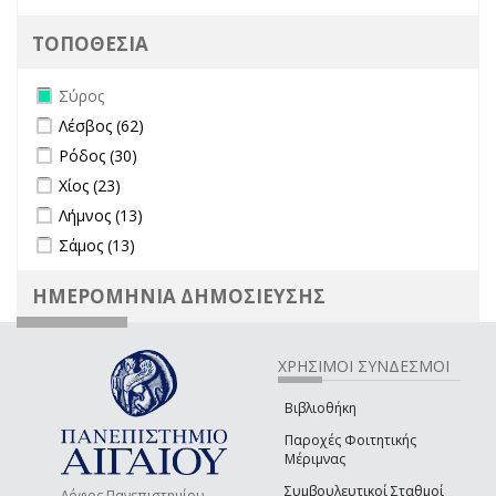
ΤΟΠΟΘΕΣΙΑ
Remove Σύρος filter
Σύρος
Apply Λέσβος filter
Apply Λέσβος filter
Λέσβος (62)
Apply Ρόδος filter
Apply Ρόδος filter
Ρόδος (30)
Apply Χίος filter
Apply Χίος filter
Χίος (23)
Apply Λήμνος filter
Apply Λήμνος filter
Λήμνος (13)
Apply Σάμος filter
Apply Σάμος filter
Σάμος (13)
ΗΜΕΡΟΜΗΝΙΑ ΔΗΜΟΣΙΕΥΣΗΣ
ΧΡΗΣΙΜΟΙ ΣΥΝΔΕΣΜΟΙ
Βιβλιοθήκη
Παροχές Φοιτητικής
Μέριμνας
Συμβουλευτικοί Σταθμοί
Λόφος Πανεπιστημίου