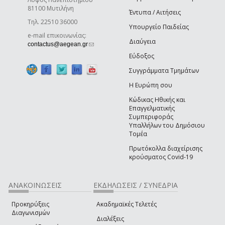
81100 Μυτιλήνη
Έντυπα / Αιτήσεις
Τηλ. 22510 36000
Υπουργείο Παιδείας
e-mail επικοινωνίας:
Διαύγεια
(link sends e-mail)
contactus@aegean.gr
Εύδοξος
Συγγράμματα Τμημάτων
Η Ευρώπη σου
Κώδικας Ηθικής και
Επαγγελματικής
Συμπεριφοράς
Υπαλλήλων του Δημόσιου
Τομέα
Πρωτόκολλα διαχείρισης
κρούσματος Covid-19
ΑΝΑΚΟΙΝΩΣΕΙΣ
ΕΚΔΗΛΩΣΕΙΣ / ΣΥΝΕΔΡΙΑ
Προκηρύξεις
Ακαδημαϊκές Τελετές
Διαγωνισμών
Διαλέξεις