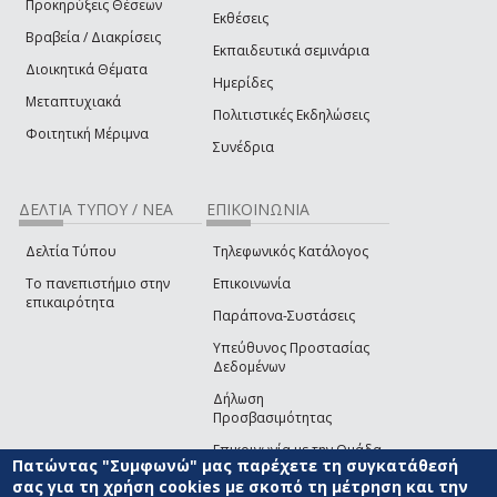
Προκηρύξεις Θέσεων
Εκθέσεις
Βραβεία / Διακρίσεις
Εκπαιδευτικά σεμινάρια
Διοικητικά Θέματα
Ημερίδες
Μεταπτυχιακά
Πολιτιστικές Εκδηλώσεις
Φοιτητική Μέριμνα
Συνέδρια
ΔΕΛΤΙΑ ΤΥΠΟΥ / ΝΕΑ
ΕΠΙΚΟΙΝΩΝΙΑ
Δελτία Τύπου
Τηλεφωνικός Κατάλογος
Το πανεπιστήμιο στην
Επικοινωνία
επικαιρότητα
Παράπονα-Συστάσεις
Υπεύθυνος Προστασίας
Δεδομένων
Δήλωση
Προσβασιμότητας
Επικοινωνία με την Ομάδα
Πατώντας "Συμφωνώ" μας παρέχετε τη συγκατάθεσή
Ανάπτυξης του site
(link sends e-mail)
σας για τη χρήση cookies με σκοπό τη μέτρηση και την