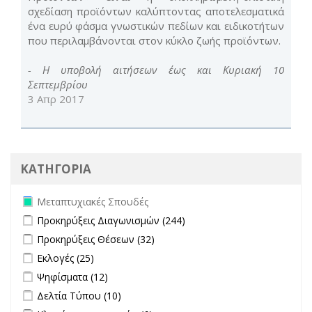
σχεδίαση προϊόντων καλύπτοντας αποτελεσματικά
ένα ευρύ φάσμα γνωστικών πεδίων και ειδικοτήτων
που περιλαμβάνονται στον κύκλο ζωής προϊόντων.
- Η υποβολή αιτήσεων έως και Κυριακή 10
Σεπτεμβρίου
3 Απρ 2017
ΚΑΤΗΓΟΡΙΑ
Remove Μεταπτυχιακές Σπουδές filter
Μεταπτυχιακές Σπουδές
Apply Προκηρύξεις Διαγωνισμών filter
Apply Προκηρύξεις
Προκηρύξεις Διαγωνισμών (244)
Διαγωνισμών filter
Apply Προκηρύξεις Θέσεων filter
Apply Προκηρύξεις Θέσεων
Προκηρύξεις Θέσεων (32)
filter
Apply Εκλογές filter
Apply Εκλογές filter
Εκλογές (25)
Apply Ψηφίσματα filter
Apply Ψηφίσματα filter
Ψηφίσματα (12)
Apply Δελτία Τύπου filter
Apply Δελτία Τύπου filter
Δελτία Τύπου (10)
Apply Κληρώσεις επιτροπών filter
Apply Κληρώσεις επιτροπών