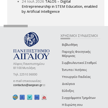
24 Ιουλ 2026
TALOS – Digital
Entrepreneurship in STEM Education, enabled
by Artificial Intelligence
ΧΡΗΣΙΜΟΙ ΣΥΝΔΕΣΜΟΙ
Βιβλιοθήκη
Παροχές Φοιτητικής
Μέριμνας
Συμβουλευτικοί Σταθμοί
Λόφος Πανεπιστημίου
81100 Μυτιλήνη
Έντυπα / Αιτήσεις
Τηλ. 22510 36000
Υπουργείο Παιδείας
e-mail επικοινωνίας:
Διαύγεια
(link sends e-mail)
contactus@aegean.gr
Εύδοξος
Συγγράμματα Τμημάτων
Η Ευρώπη σου