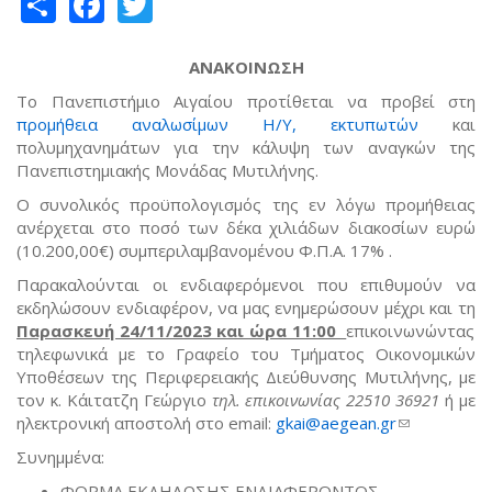
Share
Facebook
Twitter
ΑΝΑΚΟΙΝΩΣΗ
Το Πανεπιστήμιο Αιγαίου προτίθεται να προβεί στη
προμήθεια αναλωσίμων Η/Υ, εκτυπωτών
και
πολυμηχανημάτων για την κάλυψη των αναγκών της
Πανεπιστημιακής Μονάδας Μυτιλήνης.
Ο συνολικός προϋπολογισμός της εν λόγω προμήθειας
ανέρχεται στο ποσό των δέκα χιλιάδων διακοσίων ευρώ
(10.200,00€) συμπεριλαμβανομένου Φ.Π.Α. 17% .
Παρακαλούνται οι ενδιαφερόμενοι που επιθυμούν να
εκδηλώσουν ενδιαφέρον, να μας ενημερώσουν μέχρι και τη
Παρασκευή 24/11/2023 και ώρα 11:00
επικοινωνώντας
τηλεφωνικά με το Γραφείο του Τμήματος Οικονομικών
Υποθέσεων της Περιφερειακής Διεύθυνσης Μυτιλήνης, με
τον κ. Κάιτατζη Γεώργιο
τηλ. επικοινωνίας 22510 36921
ή με
ηλεκτρονική αποστολή στο email:
gkai@aegean.gr
(link sends
e-mail)
Συνημμένα:
ΦΟΡΜΑ ΕΚΔΗΛΩΣΗΣ ΕΝΔΙΑΦΕΡΟΝΤΟΣ