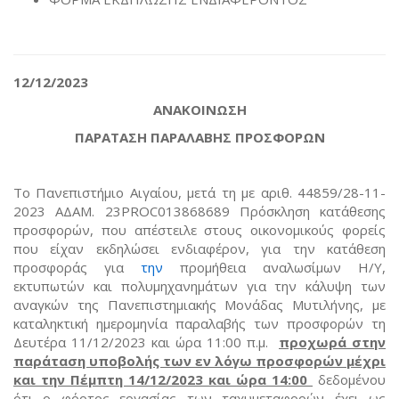
12/12/2023
ΑΝΑΚΟΙΝΩΣΗ
ΠΑΡΑΤΑΣΗ ΠΑΡΑΛΑΒΗΣ ΠΡΟΣΦΟΡΩΝ
Το Πανεπιστήμιο Αιγαίου, μετά τη με αριθ. 44859/28-11-
2023 ΑΔΑΜ. 23PROC013868689 Πρόσκληση κατάθεσης
προσφορών, που απέστειλε στους οικονομικούς φορείς
που είχαν εκδηλώσει ενδιαφέρον, για την κατάθεση
προσφοράς για
την
προμήθεια αναλωσίμων Η/Υ,
εκτυπωτών και πολυμηχανημάτων για την κάλυψη των
αναγκών της Πανεπιστημιακής Μονάδας Μυτιλήνης, με
καταληκτική ημερομηνία παραλαβής των προσφορών τη
Δευτέρα 11/12/2023 και ώρα 11:00 π.μ.
προχωρά στην
παράταση υποβολής των εν λόγω προσφορών μέχρι
και την Πέμπτη
14/12/2023 και ώρα 14:00
δεδομένου
ότι ο φόρτος εργασίας των ταχυμεταφορών έχει ως