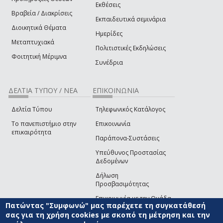
Εκθέσεις
Βραβεία / Διακρίσεις
Εκπαιδευτικά σεμινάρια
Διοικητικά Θέματα
Ημερίδες
Μεταπτυχιακά
Πολιτιστικές Εκδηλώσεις
Φοιτητική Μέριμνα
Συνέδρια
ΔΕΛΤΙΑ ΤΥΠΟΥ / ΝΕΑ
ΕΠΙΚΟΙΝΩΝΙΑ
Δελτία Τύπου
Τηλεφωνικός Κατάλογος
Το πανεπιστήμιο στην
Επικοινωνία
επικαιρότητα
Παράπονα-Συστάσεις
Υπεύθυνος Προστασίας
Δεδομένων
Δήλωση
Προσβασιμότητας
Επικοινωνία με την Ομάδα
Πατώντας "Συμφωνώ" μας παρέχετε τη συγκατάθεσή
Ανάπτυξης του site
(link sends e-mail)
σας για τη χρήση cookies με σκοπό τη μέτρηση και την