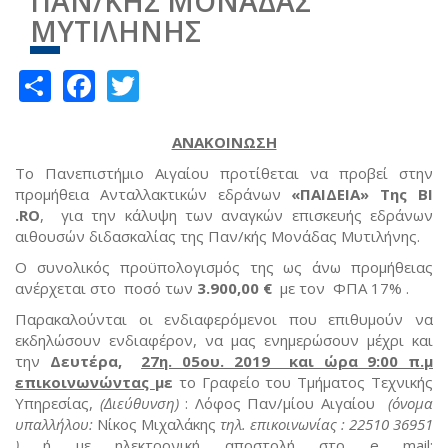
ΠΑΝ/ΚΗΣ ΜΟΝΑΔΑΣ
ΜΥΤΙΛΗΝΗΣ
Share
Facebook
Twitter
ΑΝΑΚΟΙΝΩΣΗ
Το Πανεπιστήμιο Αιγαίου προτίθεται να προβεί στην
προμήθεια Ανταλλακτικών εδράνων
«ΠΑΙΔΕΙΑ» Της
BI
.
RO
, για την κάλυψη των αναγκών επισκευής εδράνων
αιθουσών διδασκαλίας της Παν/κής Μονάδας Μυτιλήνης.
Ο συνολικός προϋπολογισμός της ως άνω προμήθειας
ανέρχεται στο ποσό των
3.900,00 €
με τον ΦΠΑ 17% .
Παρακαλούνται οι ενδιαφερόμενοι που επιθυμούν να
εκδηλώσουν ενδιαφέρον, να μας ενημερώσουν μέχρι και
την
Δευτέρα,
27η. 05ου. 2019 και ώρα 9:00 π.μ
επικοινωνώντας
με
το Γραφείο του Τμήματος Τεχνικής
Υπηρεσίας,
(Διεύθυνση)
: Λόφος Παν/μίου Αιγαίου
(όνομα
υπαλλήλου:
Νίκος Μιχαλάκης
τηλ. επικοινωνίας : 22510 36951
)
ή με ηλεκτρονική αποστολή στο e mail: