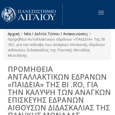
Παράκαμψη προς το κυρίως περιεχόμενο
Toggle
navigat
Αρχική
>
Νέα / Δελτία Τύπου / Ανακοινώσεις
>
Είστε εδώ
προμήθεια Ανταλλακτικών εδράνων «ΠΑΙΔΕΙΑ» Της BI
.RO, για την κάλυψη των αναγκών επισκευής εδράνων
αιθουσών διδασκαλίας της Παν/κής Μονάδας
Μυτιλήνης
ΠΡΟΜΗΘΕΙΑ
ΑΝΤΑΛΛΑΚΤΙΚΩΝ ΕΔΡΑΝΩΝ
«ΠΑΙΔΕΙΑ» ΤΗΣ BI .RO, ΓΙΑ
ΤΗΝ ΚΑΛΥΨΗ ΤΩΝ ΑΝΑΓΚΩΝ
ΕΠΙΣΚΕΥΗΣ ΕΔΡΑΝΩΝ
ΑΙΘΟΥΣΩΝ ΔΙΔΑΣΚΑΛΙΑΣ ΤΗΣ