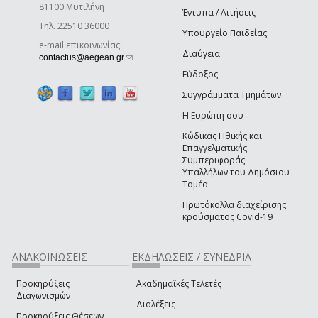
81100 Μυτιλήνη
Έντυπα / Αιτήσεις
Τηλ. 22510 36000
Υπουργείο Παιδείας
e-mail επικοινωνίας:
Διαύγεια
(link sends e-mail)
contactus@aegean.gr
Εύδοξος
Συγγράμματα Τμημάτων
Η Ευρώπη σου
Κώδικας Ηθικής και
Επαγγελματικής
Συμπεριφοράς
Υπαλλήλων του Δημόσιου
Τομέα
Πρωτόκολλα διαχείρισης
κρούσματος Covid-19
ΑΝΑΚΟΙΝΩΣΕΙΣ
ΕΚΔΗΛΩΣΕΙΣ / ΣΥΝΕΔΡΙΑ
Προκηρύξεις
Ακαδημαϊκές Τελετές
Διαγωνισμών
Διαλέξεις
Προκηρύξεις Θέσεων