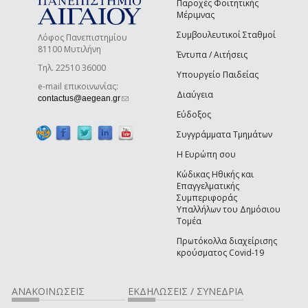
Παροχές Φοιτητικής
Μέριμνας
Συμβουλευτικοί Σταθμοί
Λόφος Πανεπιστημίου
81100 Μυτιλήνη
Έντυπα / Αιτήσεις
Τηλ. 22510 36000
Υπουργείο Παιδείας
e-mail επικοινωνίας:
Διαύγεια
(link sends e-mail)
contactus@aegean.gr
Εύδοξος
Συγγράμματα Τμημάτων
Η Ευρώπη σου
Κώδικας Ηθικής και
Επαγγελματικής
Συμπεριφοράς
Υπαλλήλων του Δημόσιου
Τομέα
Πρωτόκολλα διαχείρισης
κρούσματος Covid-19
ΑΝΑΚΟΙΝΩΣΕΙΣ
ΕΚΔΗΛΩΣΕΙΣ / ΣΥΝΕΔΡΙΑ