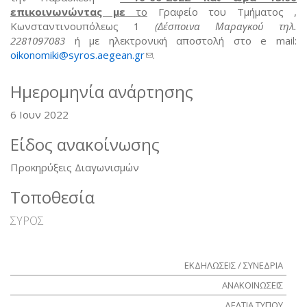
επικοινωνώντας με
το
Γραφείο του Τμήματος ,
Κωνσταντινουπόλεως 1
(Δέσποινα Μαραγκού τηλ.
2281097083
ή με ηλεκτρονική αποστολή στο e mail:
oikonomiki@syros.aegean.gr
(link sends e-mail)
.
Ημερομηνία ανάρτησης
6 Ιουν 2022
Είδος ανακοίνωσης
Προκηρύξεις Διαγωνισμών
Τοποθεσία
ΣΥΡΟΣ
ΕΚΔΗΛΩΣΕΙΣ / ΣΥΝΕΔΡΙΑ
ΑΝΑΚΟΙΝΩΣΕΙΣ
ΔΕΛΤΙΑ ΤΥΠΟΥ