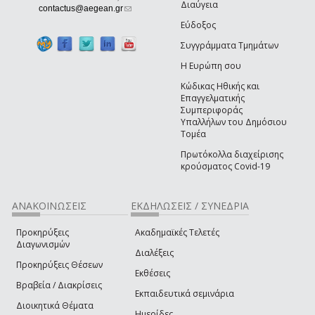
Διαύγεια
(link sends e-mail)
contactus@aegean.gr
Εύδοξος
Συγγράμματα Τμημάτων
Η Ευρώπη σου
Κώδικας Ηθικής και
Επαγγελματικής
Συμπεριφοράς
Υπαλλήλων του Δημόσιου
Τομέα
Πρωτόκολλα διαχείρισης
κρούσματος Covid-19
ΑΝΑΚΟΙΝΩΣΕΙΣ
ΕΚΔΗΛΩΣΕΙΣ / ΣΥΝΕΔΡΙΑ
Προκηρύξεις
Ακαδημαϊκές Τελετές
Διαγωνισμών
Διαλέξεις
Προκηρύξεις Θέσεων
Εκθέσεις
Βραβεία / Διακρίσεις
Εκπαιδευτικά σεμινάρια
Διοικητικά Θέματα
Ημερίδες