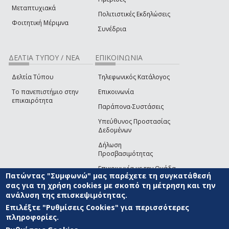
Μεταπτυχιακά
Πολιτιστικές Εκδηλώσεις
Φοιτητική Μέριμνα
Συνέδρια
ΔΕΛΤΙΑ ΤΥΠΟΥ / ΝΕΑ
ΕΠΙΚΟΙΝΩΝΙΑ
Δελτία Τύπου
Τηλεφωνικός Κατάλογος
Το πανεπιστήμιο στην
Επικοινωνία
επικαιρότητα
Παράπονα-Συστάσεις
Υπεύθυνος Προστασίας
Δεδομένων
Δήλωση
Προσβασιμότητας
Επικοινωνία με την Ομάδα
Πατώντας "Συμφωνώ" μας παρέχετε τη συγκατάθεσή
Ανάπτυξης του site
(link sends e-mail)
σας για τη χρήση cookies με σκοπό τη μέτρηση και την
ανάλυση της επισκεψιμότητας.
© ΠΑΝΕΠΙΣΤΗΜΙΟ ΑΙΓΑΙΟΥ
ΟΡΟΙ ΧΡΗΣΗΣ
ΠΟΛΙΤΙΚΗ COOKIES
ΟΜΑΔΑ
ΑΝΑΠΤΥΞΗΣ
Επιλέξτε "Ρυθμίσεις Cookies" για περισσότερες
πληροφορίες.