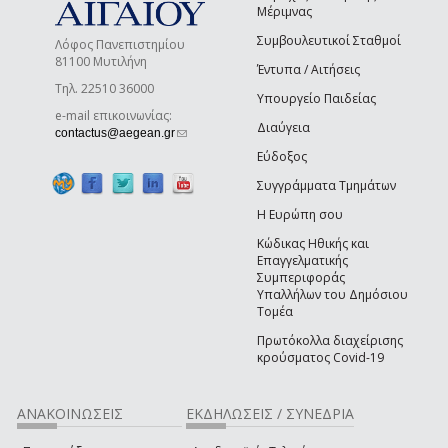
Μέριμνας
Συμβουλευτικοί Σταθμοί
Λόφος Πανεπιστημίου
81100 Μυτιλήνη
Έντυπα / Αιτήσεις
Τηλ. 22510 36000
Υπουργείο Παιδείας
e-mail επικοινωνίας:
Διαύγεια
(link sends e-mail)
contactus@aegean.gr
Εύδοξος
Συγγράμματα Τμημάτων
Η Ευρώπη σου
Κώδικας Ηθικής και
Επαγγελματικής
Συμπεριφοράς
Υπαλλήλων του Δημόσιου
Τομέα
Πρωτόκολλα διαχείρισης
κρούσματος Covid-19
ΑΝΑΚΟΙΝΩΣΕΙΣ
ΕΚΔΗΛΩΣΕΙΣ / ΣΥΝΕΔΡΙΑ