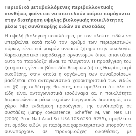
Περιοδικά μεταβαλλόμενες περιβαλλοντικές
συνθήκες φαίνεται να αποτελούν καίριο παράγοντα
στην διατήρηση υψηλής βιολογικής ποικιλότητας
μέσω της συνύπαρξης ειδών σε συστάδες
Η υψηλή βιολογική ποικιλότητα, με τον πλούτο ειδών να
υπερβαίνει κατά πολύ τον αριθμό των περιοριστικών
πόρων, είναι επί μακρόν ανοικτό ζήτημα στην οικολογία.
Χαρακτηριστικό παράδειγμα οργανισμών όπου απαντάται
αυτό το ‘παράδοξο’ είναι το πλαγκτόν. Η προσέγγιση του
ζητήματος γίνεται βάσει δύο θεωριών (α) της θεωρίας περί
οικοθέσης, στην οποία η οργάνωση των συναθροίσεων
βασίζεται στα ανταγωνιστικά χαρακτηριστικά των ειδών
και (β) της ουδέτερης θεωρίας, που προβλέπει ότι όλα τα
είδη είναι ανταγωνιστικά ισοδύναμα και η ποικιλότητα
διαμορφώνεται μέσω τυχαίων διεργασιών διασποράς στο
χώρο. Μία ενδιάμεση προσέγγιση, της συνύπαρξης σε
συστάδες (lumpy coexistence, Scheffer M, van Nes EH
(2006) Proc Natl Acad Sci USA 103:6230–6235), προβλέπει
ότι ομάδες ειδών με παρόμοια χαρακτηριστικά μπορούν να
συνυπάρχουν σε ‘προνομιούχες’ οικοθέσεις, με