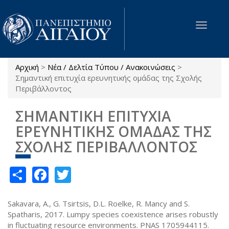
Παράκαμψη προς το κυρίως περιεχόμενο
Toggle
navigat
Αρχική
>
Νέα / Δελτία Τύπου / Ανακοινώσεις
>
Είστε εδώ
Σημαντική επιτυχία ερευνητικής ομάδας της Σχολής
Περιβάλλοντος
ΣΗΜΑΝΤΙΚΗ ΕΠΙΤΥΧΙΑ
ΕΡΕΥΝΗΤΙΚΗΣ ΟΜΑΔΑΣ ΤΗΣ
ΣΧΟΛΗΣ ΠΕΡΙΒΑΛΛΟΝΤΟΣ
Share
Facebook
Twitter
Sakavara, A., G. Tsirtsis, D.L. Roelke, R. Mancy and S.
Spatharis, 2017. Lumpy species coexistence arises robustly
in fluctuating resource environments. PNAS 1705944115.