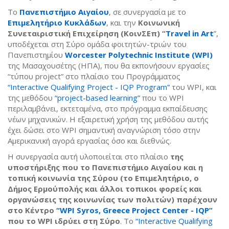
Το
Πανεπιστήμιο Αιγαίου
, σε συνεργασία με το
Επιμελητήριο Κυκλάδων
, και την
Κοινωνική
Συνεταιριστική Επιχείρηση (ΚοινΣΕπ) “
Travel in Art
”,
υποδέχεται στη Σύρο ομάδα φοιτητών-τριών του
Πανεπιστημίου
Worcester Polytechnic Institute (WPI)
της Μασαχουσέτης (ΗΠΑ), που θα εκπονήσουν εργασίες
“τύπου project” στο πλαίσιο του Προγράμματος
“Interactive Qualifying Project - IQP Program”
του WPI, και
της μεθόδου
“project-based learning”
που το WPI
περιλαμβάνει, εκτεταμένα, στο πρόγραμμα εκπαίδευσης
νέων μηχανικών. H εξαιρετική χρήση της μεθόδου αυτής
έχει δώσει στο WPI σημαντική αναγνώριση τόσο στην
Αμερικανική αγορά εργασίας όσο και διεθνώς.
Η συνεργασία αυτή υλοποιείται στο πλαίσιο
της
υποστήριξης που το Πανεπιστήμιο Αιγαίου και η
τοπική κοινωνία της Σύρου (το Επιμελητήριο, ο
Δήμος Ερμούπολής και άλλοι τοπικοι φορείς και
οργανώσεις της κοινωνίας των πολιτών) παρέχουν
στο Κέντρο
“WPI Syros, Greece Project Center - IQP”
που το WPI ιδρύει στη Σύρο
. Το
“Interactive Qualifying