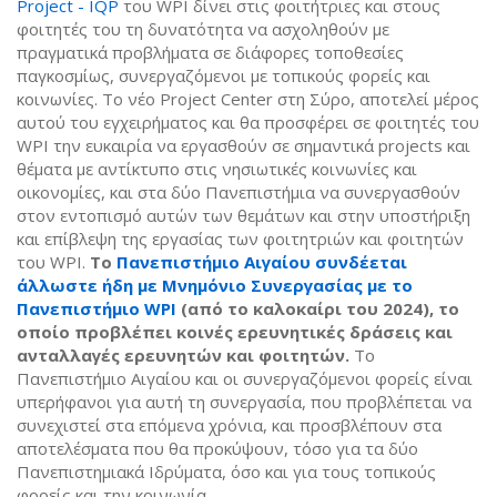
Project - IQP
του WPI δίνει στις φοιτήτριες και στους
φοιτητές του τη δυνατότητα να ασχοληθούν με
πραγματικά προβλήματα σε διάφορες τοποθεσίες
παγκοσμίως, συνεργαζόμενοι με τοπικούς φορείς και
κοινωνίες. Το νέο Project Center στη Σύρο, αποτελεί μέρος
αυτού του εγχειρήματος και θα προσφέρει σε φοιτητές του
WPI την ευκαιρία να εργασθούν σε σημαντικά projects και
θέματα με αντίκτυπο στις νησιωτικές κοινωνίες και
οικονομίες, και στα δύο Πανεπιστήμια να συνεργασθούν
στον εντοπισμό αυτών των θεμάτων και στην υποστήριξη
και επίβλεψη της εργασίας των φοιτητριών και φοιτητών
του WPI.
Το
Πανεπιστήμιο Αιγαίου συνδέεται
άλλωστε ήδη με Μνημόνιο Συνεργασίας με το
Πανεπιστήμιο WPI
(από το καλοκαίρι του 2024), το
οποίο προβλέπει κοινές ερευνητικές δράσεις και
ανταλλαγές ερευνητών και φοιτητών.
Το
Πανεπιστήμιο Αιγαίου και οι συνεργαζόμενοι φορείς είναι
υπερήφανοι για αυτή τη συνεργασία, που προβλέπεται να
συνεχιστεί στα επόμενα χρόνια, και προσβλέπουν στα
αποτελέσματα που θα προκύψουν, τόσο για τα δύο
Πανεπιστημιακά Ιδρύματα, όσο και για τους τοπικούς
φορείς και την κοινωνία.