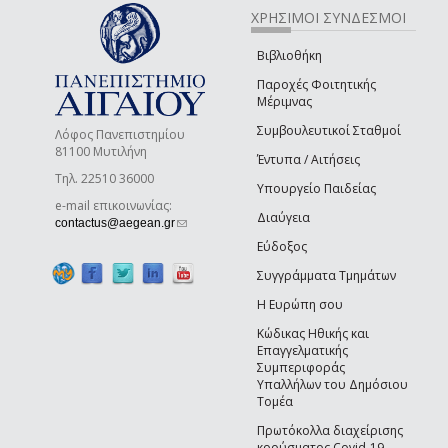
ΧΡΗΣΙΜΟΙ ΣΥΝΔΕΣΜΟΙ
Βιβλιοθήκη
Παροχές Φοιτητικής
Μέριμνας
Συμβουλευτικοί Σταθμοί
Λόφος Πανεπιστημίου
81100 Μυτιλήνη
Έντυπα / Αιτήσεις
Τηλ. 22510 36000
Υπουργείο Παιδείας
e-mail επικοινωνίας:
Διαύγεια
(link sends e-mail)
contactus@aegean.gr
Εύδοξος
Συγγράμματα Τμημάτων
Η Ευρώπη σου
Κώδικας Ηθικής και
Επαγγελματικής
Συμπεριφοράς
Υπαλλήλων του Δημόσιου
Τομέα
Πρωτόκολλα διαχείρισης
κρούσματος Covid-19