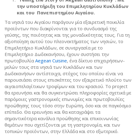
την υποστήριξη του Επιμελητηρίου Κυκλάδων
και του Πανεπιστημίου Αιγαίου.
Τα νησιά του Αιγαίου παράγουν μία εξαιρετική ποικιλία
προϊόντων που διακρίνονται για το συνδυασμό της
γεύσης, της ποιότητας και της μοναδικότητας τους. Για τη
αξιοποίηση αυτού του πλεονεκτήματος των νησιών, το
Επιμελητήριο Κυκλάδων, σε συνεργασία με το
Επιμελητήριο Δωδεκανήσου, έχουν συστήσει την
πρωτοβουλία
Aegean Cuisine
, ένα δίκτυο επιχειρήσεων-
μελών τους στα νησιά των Κυκλάδων και των
Δωδεκανήσων αντίστοιχα, στόχος του οποίου είναι να
παρουσιάσει στους επισκέπτες τον εξαιρετικό πλούτο των
αιγαιοπελαγίτικων τροφίμων και του κρασιού. Το project
θα ερευνήσει και θα συγκεντρώσει πληροφορίες σχετικά με
παρόμοιες γαστρονομικές επωνυμίες και πρωτοβουλίες
προώθησης τους τόσο στην Ευρώπη, όσο και σε παγκόσμιο
επίπεδο. Θα ερευνήσει και θα καταγράψει τα
σημαντικότερα κανάλια προώθησης και επικοινωνίας
θεμάτων που σχετίζονται με τη γαστρονομία, και των
τοπικών προϊόντων, στην Ελλάδα και στο εξωτερικό.