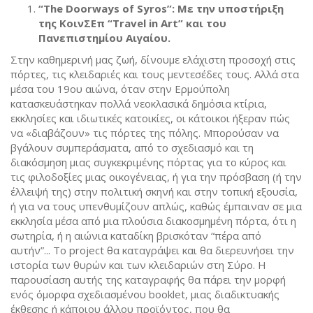
“The Doorways of Syros”: Με την υποστήριξη
της ΚοινΣΕπ “Travel in Art” και του
Πανεπιστημίου Αιγαίου.
Στην καθημερινή μας ζωή, δίνουμε ελάχιστη προσοχή στις
πόρτες, τις κλειδαριές και τους μεντεσέδες τους. Αλλά στα
μέσα του 19ου αιώνα, όταν στην Ερμούπολη
κατασκευάστηκαν πολλά νεοκλασικά δημόσια κτίρια,
εκκλησίες και ιδιωτικές κατοικίες, οι κάτοικοι ήξεραν πώς
να «διαβάζουν» τις πόρτες της πόλης. Μπορούσαν να
βγάλουν συμπεράσματα, από το σχεδιασμό και τη
διακόσμηση μιας συγκεκριμένης πόρτας για το κύρος και
τις φιλοδοξίες μιας οικογένειας, ή για την πρόσβαση (ή την
έλλειψή της) στην πολιτική σκηνή και στην τοπική εξουσία,
ή για να τους υπενθυμίζουν απλώς, καθώς έμπαιναν σε μια
εκκλησία μέσα από μια πλούσια διακοσμημένη πόρτα, ότι η
σωτηρία, ή η αιώνια καταδίκη βρισκόταν “πέρα από
αυτήν”... Το project θα καταγράψει και θα διερευνήσει την
ιστορία των θυρών και των κλειδαριών στη Σύρο. H
παρουσίαση αυτής της καταγραφής θα πάρει την μορφή
ενός όμορφα σχεδιασμένου booklet, μιας διαδικτυακής
έκθεσης ή κάποιου άλλου προϊόντος, που θα