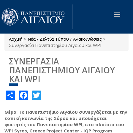
Παράκαμψη προς το κυρίως περιεχόμενο
Toggle
navigat
Αρχική
>
Νέα / Δελτία Τύπου / Ανακοινώσεις
>
Είστε εδώ
Συνεργασία Πανεπιστημίου Αιγαίου και WPI
ΣΥΝΕΡΓΑΣΙΑ
ΠΑΝΕΠΙΣΤΗΜΙΟΥ ΑΙΓΑΙΟΥ
ΚΑΙ WPI
Share
Facebook
Twitter
Θέμα: Το Πανεπιστήμιο Αιγαίου συνεργάζεται με την
τοπική κοινωνία της Σύρου και υποδέχεται
φοιτητές του Πανεπιστημίου WPI, στο πλαίσιο του
WPI Syros, Greece Project Center - IQP Program