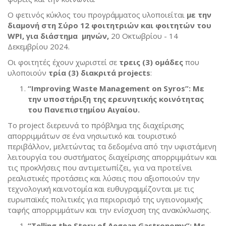
Ο φετινός κύκλος του προγράμματος υλοποιείται
με την
διαμονή στη Σύρο 12 φοιτητριών και φοιτητών του
WPI, για διάστημα μηνών,
20 Οκτωβρίου - 14
Δεκεμβρίου 2024.
Οι φοιτητές έχουν χωριστεί σε
τρεις (3) ομάδες
που
υλοποιούν
τρία (3) διακριτά projects
:
“Improving Waste Management on Syros”: Με
την υποστήριξη της ερευνητικής κοινότητας
του Πανεπιστημίου Αιγαίου.
To project διερευνά το πρόβλημα της διαχείρισης
απορριμμάτων σε ένα νησιωτικό και τουριστικό
περιβάλλον, μελετώντας τα δεδομένα από την υφιστάμενη
λειτουργία του συστήματος διαχείρισης απορριμμάτων και
τις προκλήσεις που αντιμετωπίζει, για να προτείνει
ρεαλιστικές προτάσεις και λύσεις που αξιοποιούν την
τεχνολογική καινοτομία και ευθυγραμμίζονται με τις
ευρωπαϊκές πολιτικές για περιορισμό της υγειονομικής
ταφής απορριμμάτων και την ενίσχυση της ανακύκλωσης.
“Telling the Story of Aegean Gastronomy”: Με