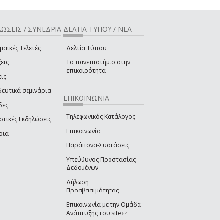
ΩΣΕΙΣ / ΣΥΝΕΔΡΙΑ
ΔΕΛΤΙΑ ΤΥΠΟΥ / ΝΕΑ
μαϊκές Τελετές
Δελτία Τύπου
εις
Το πανεπιστήμιο στην
επικαιρότητα
εις
δευτικά σεμινάρια
ΕΠΙΚΟΙΝΩΝΙΑ
δες
Τηλεφωνικός Κατάλογος
στικές Εκδηλώσεις
Επικοινωνία
ρια
Παράπονα-Συστάσεις
Υπεύθυνος Προστασίας
Δεδομένων
Δήλωση
Προσβασιμότητας
Επικοινωνία με την Ομάδα
Ανάπτυξης του site
(link sends e-mail)