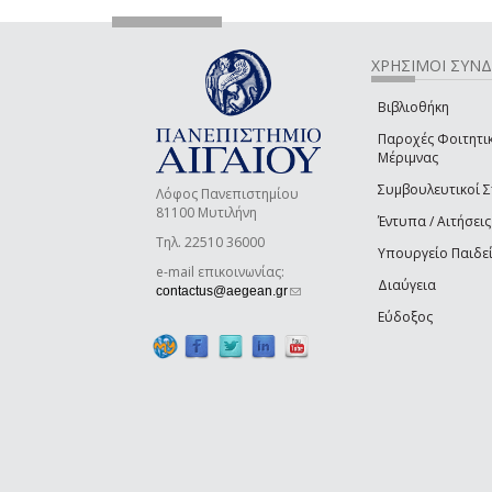
ΧΡΗΣΙΜΟΙ ΣΥΝ
Βιβλιοθήκη
Παροχές Φοιτητι
Μέριμνας
Συμβουλευτικοί 
Λόφος Πανεπιστημίου
81100 Μυτιλήνη
Έντυπα / Αιτήσεις
Τηλ. 22510 36000
Υπουργείο Παιδε
e-mail επικοινωνίας:
Διαύγεια
(link sends e-mail)
contactus@aegean.gr
Εύδοξος