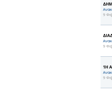
ΔΗΜ
Ανακ
9 Φε
ΔΙΑ
Ανακ
9 Φε
1Η 
Ανακ
9 Φε