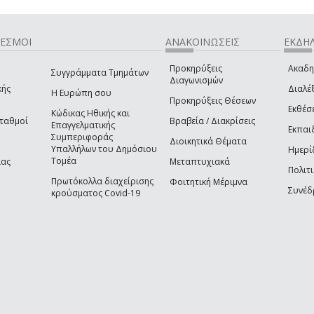
ΔΕΣΜΟΙ
ΑΝΑΚΟΙΝΩΣΕΙΣ
ΕΚΔΗΛ
Προκηρύξεις
Ακαδη
Συγγράμματα Τμημάτων
Διαγωνισμών
κής
Διαλέξ
Η Ευρώπη σου
Προκηρύξεις Θέσεων
Εκθέσ
Κώδικας Ηθικής και
Σταθμοί
Βραβεία / Διακρίσεις
Επαγγελματικής
Εκπαι
Συμπεριφοράς
Διοικητικά Θέματα
Υπαλλήλων του Δημόσιου
Ημερί
Τομέα
ίας
Μεταπτυχιακά
Πολιτι
Πρωτόκολλα διαχείρισης
Φοιτητική Μέριμνα
Συνέδ
κρούσματος Covid-19