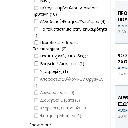
Νέα (11)
Σπουδές filter
Apply Εκλογή Συμβουλίου Διοίκησης-
Εκλογή Συμβουλίου Διοίκησης-
Πρύτανη filter
ΠΡΟ
Πρύτανη (10)
Apply Εκλογή Συμβουλίου
ΠΟΛ
Apply Αλλοδαποί Φοιτητές/
Διοίκησης-Πρύτανη filter
Apply
Αλλοδαποί Φοιτητές/Φοιτήτριες (4)
Ανακ
Φοιτήτριες filter
Αλλοδαποί
Apply Το πανεπιστήμιο στην
Το πανεπιστήμιο στην επικαιρότητα
Φοιτητές/
2 Μα
επικαιρότητα filter
(4)
Apply Το πανεπιστήμιο στην
Φοιτήτριες
Apply Περιοδικές Εκδόσεις
επικαιρότητα filter
Περιοδικές Εκδόσεις
filter
Πανεπιστημίου filter
Πανεπιστημίου (2)
Apply Περιοδικές
Apply Προπτυχιακές Σπουδές filter
Εκδόσεις
Apply
9Ο Σ
Προπτυχιακές Σπουδές (2)
Πανεπιστημίου filter
Προπτυχιακές
ΣΧΟ
Apply Βραβεία / Διακρίσεις filter
Apply
Βραβεία / Διακρίσεις (1)
Σπουδές filter
Ανακ
Βραβεία /
Apply Υποτροφίες filter
Apply Υποτροφίες filter
Υποτροφίες (1)
Διακρίσεις
24 Φ
undefined
Αποφάσεις Συλλογικών Οργάνων
filter
(0)
undefined
Διαβουλεύσεις (0)
ΔΙΕ
undefined
Διοικητικά Θέματα (0)
ΕΞΩ
undefined
Κληρώσεις επιτροπών (0)
Ανακ
undefined
Φοιτητική Μέριμνα (0)
20 Φ
Show more