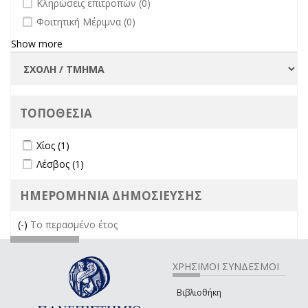
Κληρώσεις επιτροπών (0)
undefined
Φοιτητική Μέριμνα (0)
Show more
ΤΟΠΟΘΕΣΙΑ
Apply Χίος filter
Apply Χίος filter
Χίος (1)
Apply Λέσβος filter
Apply Λέσβος filter
Λέσβος (1)
ΗΜΕΡΟΜΗΝΙΑ ΔΗΜΟΣΙΕΥΣΗΣ
(-)
Remove Το περασμένο έτος filter
Το περασμένο έτος
ΧΡΗΣΙΜΟΙ ΣΥΝΔΕΣΜΟΙ
Βιβλιοθήκη