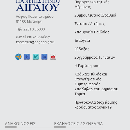
Παροχές Φοιτητικής
Μέριμνας
Συμβουλευτικοί Σταθμοί
Λόφος Πανεπιστημίου
81100 Μυτιλήνη
Έντυπα / Αιτήσεις
Τηλ. 22510 36000
Υπουργείο Παιδείας
e-mail επικοινωνίας:
Διαύγεια
(link sends e-mail)
contactus@aegean.gr
Εύδοξος
Συγγράμματα Τμημάτων
Η Ευρώπη σου
Κώδικας Ηθικής και
Επαγγελματικής
Συμπεριφοράς
Υπαλλήλων του Δημόσιου
Τομέα
Πρωτόκολλα διαχείρισης
κρούσματος Covid-19
ΑΝΑΚΟΙΝΩΣΕΙΣ
ΕΚΔΗΛΩΣΕΙΣ / ΣΥΝΕΔΡΙΑ