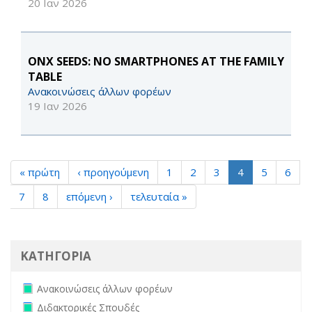
20 Ιαν 2026
ONX SEEDS: NO SMARTPHONES AT THE FAMILY
TABLE
Ανακοινώσεις άλλων φορέων
19 Ιαν 2026
« πρώτη
‹ προηγούμενη
1
2
3
4
5
6
7
8
επόμενη ›
τελευταία »
ΚΑΤΗΓΟΡΙΑ
Remove Ανακοινώσεις άλλων φορέων filter
Ανακοινώσεις άλλων φορέων
Remove Διδακτορικές Σπουδές filter
Διδακτορικές Σπουδές