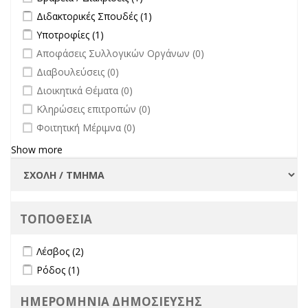
Apply Διδακτορικές Σπουδές filter
Apply Διδακτορικές Σπουδές
Διδακτορικές Σπουδές (1)
filter
Apply Υποτροφίες filter
Apply Υποτροφίες filter
Υποτροφίες (1)
undefined
Αποφάσεις Συλλογικών Οργάνων (0)
undefined
Διαβουλεύσεις (0)
undefined
Διοικητικά Θέματα (0)
undefined
Κληρώσεις επιτροπών (0)
undefined
Φοιτητική Μέριμνα (0)
Show more
ΤΟΠΟΘΕΣΙΑ
Apply Λέσβος filter
Apply Λέσβος filter
Λέσβος (2)
Apply Ρόδος filter
Apply Ρόδος filter
Ρόδος (1)
ΗΜΕΡΟΜΗΝΙΑ ΔΗΜΟΣΙΕΥΣΗΣ