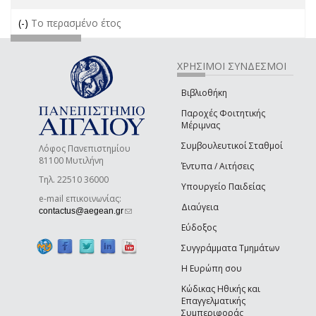
(-)
Remove Το περασμένο έτος filter
Το περασμένο έτος
ΧΡΗΣΙΜΟΙ ΣΥΝΔΕΣΜΟΙ
Βιβλιοθήκη
Παροχές Φοιτητικής
Μέριμνας
Συμβουλευτικοί Σταθμοί
Λόφος Πανεπιστημίου
81100 Μυτιλήνη
Έντυπα / Αιτήσεις
Τηλ. 22510 36000
Υπουργείο Παιδείας
e-mail επικοινωνίας:
Διαύγεια
(link sends e-mail)
contactus@aegean.gr
Εύδοξος
Συγγράμματα Τμημάτων
Η Ευρώπη σου
Κώδικας Ηθικής και
Επαγγελματικής
Συμπεριφοράς