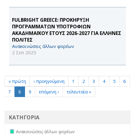
FULBRIGHT GREECE: ΠΡΟΚΗΡΥΞΗ
ΠΡΟΓΡΑΜΜΑΤΩΝ ΥΠΟΤΡΟΦΙΩΝ
ΑΚΑΔΗΜΑΪΚΟΥ ΕΤΟΥΣ 2026-2027 ΓΙΑ ΕΛΛΗΝΕΣ
ΠΟΛΙΤΕΣ
Ανακοινώσεις άλλων φορέων
2 Σεπ 2025
« πρώτη
‹ προηγούμενη
1
2
3
4
5
6
7
8
9
επόμενη ›
τελευταία »
ΚΑΤΗΓΟΡΙΑ
Remove Ανακοινώσεις άλλων φορέων filter
Ανακοινώσεις άλλων φορέων