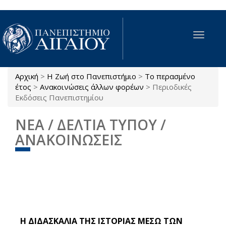
Παράκαμψη προς το κυρίως περιεχόμενο
Toggle
navigat
Αρχική
>
Η Ζωή στο Πανεπιστήμιο
>
Το περασμένο
Είστε εδώ
έτος
>
Ανακοινώσεις άλλων φορέων
>
Περιοδικές
Εκδόσεις Πανεπιστημίου
ΝΕΑ / ΔΕΛΤΙΑ ΤΥΠΟΥ /
ΑΝΑΚΟΙΝΩΣΕΙΣ
Η ΔΙΔΑΣΚΑΛΙΑ ΤΗΣ ΙΣΤΟΡΙΑΣ ΜΕΣΩ ΤΩΝ