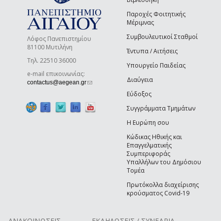
Παροχές Φοιτητικής
Μέριμνας
Συμβουλευτικοί Σταθμοί
Λόφος Πανεπιστημίου
81100 Μυτιλήνη
Έντυπα / Αιτήσεις
Τηλ. 22510 36000
Υπουργείο Παιδείας
e-mail επικοινωνίας:
Διαύγεια
(link sends e-mail)
contactus@aegean.gr
Εύδοξος
Συγγράμματα Τμημάτων
Η Ευρώπη σου
Κώδικας Ηθικής και
Επαγγελματικής
Συμπεριφοράς
Υπαλλήλων του Δημόσιου
Τομέα
Πρωτόκολλα διαχείρισης
κρούσματος Covid-19
ΑΝΑΚΟΙΝΩΣΕΙΣ
ΕΚΔΗΛΩΣΕΙΣ / ΣΥΝΕΔΡΙΑ