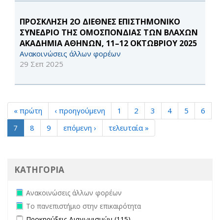
ΠΡΟΣΚΛΗΣΗ 2Ο ΔΙΕΘΝΕΣ ΕΠΙΣΤΗΜΟΝΙΚΟ
ΣΥΝΕΔΡΙΟ ΤΗΣ ΟΜΟΣΠΟΝΔΙΑΣ ΤΩΝ ΒΛΑΧΩΝ
ΑΚΑΔΗΜΙΑ ΑΘΗΝΩΝ, 11–12 ΟΚΤΩΒΡΙΟΥ 2025
Ανακοινώσεις άλλων φορέων
29 Σεπ 2025
« πρώτη
‹ προηγούμενη
1
2
3
4
5
6
7
8
9
επόμενη ›
τελευταία »
ΚΑΤΗΓΟΡΙΑ
Remove Ανακοινώσεις άλλων φορέων filter
Ανακοινώσεις άλλων φορέων
Remove Το πανεπιστήμιο στην επικαιρότητα filter
Το πανεπιστήμιο στην επικαιρότητα
Apply Προκηρύξεις Διαγωνισμών filter
Apply Προκηρύξεις
Προκηρύξεις Διαγωνισμών (115)