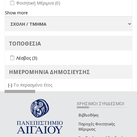
undefined
Φοιτητική Μέριμνα (0)
Show more
ΤΟΠΟΘΕΣΙΑ
Apply Λέσβος filter
Apply Λέσβος filter
Λέσβος (3)
ΗΜΕΡΟΜΗΝΙΑ ΔΗΜΟΣΙΕΥΣΗΣ
(-)
Remove Το περασμένο έτος filter
Το περασμένο έτος
ΧΡΗΣΙΜΟΙ ΣΥΝΔΕΣΜΟΙ
Βιβλιοθήκη
Παροχές Φοιτητικής
Μέριμνας