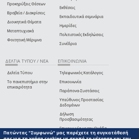
Προκηρύξεις Θέσεων
Εκθέσεις
Βραβεία / Διακρίσεις
Εκπαιδευτικά σεμινάρια
Διοικητικά Θέματα
Ημερίδες
Μεταπτυχιακά
Πολιτιστικές Εκδηλώσεις
Φοιτητική Μέριμνα
Συνέδρια
ΔΕΛΤΙΑ ΤΥΠΟΥ / ΝΕΑ
ΕΠΙΚΟΙΝΩΝΙΑ
Δελτία Τύπου
Τηλεφωνικός Κατάλογος
Το πανεπιστήμιο στην
Επικοινωνία
επικαιρότητα
Παράπονα-Συστάσεις
Υπεύθυνος Προστασίας
Δεδομένων
Δήλωση
Προσβασιμότητας
Επικοινωνία με την Ομάδα
Πατώντας "Συμφωνώ" μας παρέχετε τη συγκατάθεσή
Ανάπτυξης του site
(link sends e-mail)
σας για τη χρήση cookies με σκοπό τη μέτρηση και την