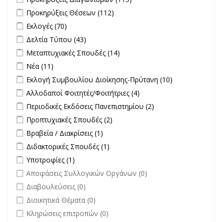
Διαγωνισμών filter
Apply Προκηρύξεις Θέσεων filter
Apply Προκηρύξεις Θέσεων
Προκηρύξεις Θέσεων (112)
filter
Apply Εκλογές filter
Apply Εκλογές filter
Εκλογές (70)
Apply Δελτία Τύπου filter
Apply Δελτία Τύπου filter
Δελτία Τύπου (43)
Apply Μεταπτυχιακές Σπουδές filter
Apply Μεταπτυχιακές
Μεταπτυχιακές Σπουδές (14)
Σπουδές filter
Apply Νέα filter
Apply Νέα filter
Νέα (11)
Apply Εκλογή Συμβουλίου Διοίκησης-Πρύτανη filter
Apply
Εκλογή Συμβουλίου Διοίκησης-Πρύτανη (10)
Εκλογή
Apply Αλλοδαποί Φοιτητές/Φοιτήτριες filter
Apply Αλλοδαποί
Αλλοδαποί Φοιτητές/Φοιτήτριες (4)
Συμβουλίου
Φοιτητές/Φοιτήτριες
Apply Περιοδικές Εκδόσεις Πανεπιστημίου filter
Apply Περιοδικές
Περιοδικές Εκδόσεις Πανεπιστημίου (2)
Διοίκησης-
filter
Εκδόσεις
Πρύτανη
Apply Προπτυχιακές Σπουδές filter
Apply Προπτυχιακές Σπουδές
Προπτυχιακές Σπουδές (2)
Πανεπιστημίου
filter
filter
Apply Βραβεία / Διακρίσεις filter
Apply Βραβεία / Διακρίσεις filter
Βραβεία / Διακρίσεις (1)
filter
Apply Διδακτορικές Σπουδές filter
Apply Διδακτορικές Σπουδές
Διδακτορικές Σπουδές (1)
filter
Apply Υποτροφίες filter
Apply Υποτροφίες filter
Υποτροφίες (1)
undefined
Αποφάσεις Συλλογικών Οργάνων (0)
undefined
Διαβουλεύσεις (0)
undefined
Διοικητικά Θέματα (0)
undefined
Κληρώσεις επιτροπών (0)