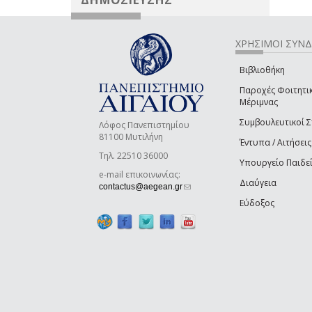
ΧΡΗΣΙΜΟΙ ΣΥΝ
Βιβλιοθήκη
Παροχές Φοιτητι
Μέριμνας
Συμβουλευτικοί 
Λόφος Πανεπιστημίου
81100 Μυτιλήνη
Έντυπα / Αιτήσεις
Τηλ. 22510 36000
Υπουργείο Παιδε
e-mail επικοινωνίας:
Διαύγεια
(link sends e-mail)
contactus@aegean.gr
Εύδοξος