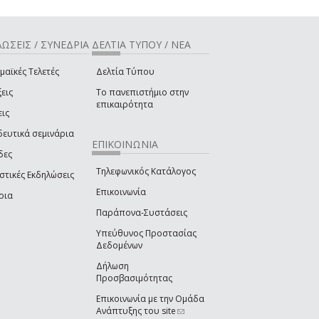
ΩΣΕΙΣ / ΣΥΝΕΔΡΙΑ
ΔΕΛΤΙΑ ΤΥΠΟΥ / ΝΕΑ
μαϊκές Τελετές
Δελτία Τύπου
εις
Το πανεπιστήμιο στην
επικαιρότητα
εις
δευτικά σεμινάρια
ΕΠΙΚΟΙΝΩΝΙΑ
δες
Τηλεφωνικός Κατάλογος
στικές Εκδηλώσεις
Επικοινωνία
ρια
Παράπονα-Συστάσεις
Υπεύθυνος Προστασίας
Δεδομένων
Δήλωση
Προσβασιμότητας
Επικοινωνία με την Ομάδα
Ανάπτυξης του site
(link sends e-mail)