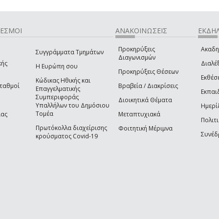
ΔΕΣΜΟΙ
ΑΝΑΚΟΙΝΩΣΕΙΣ
ΕΚΔΗΛ
Προκηρύξεις
Ακαδη
Συγγράμματα Τμημάτων
Διαγωνισμών
κής
Διαλέξ
Η Ευρώπη σου
Προκηρύξεις Θέσεων
Εκθέσ
Κώδικας Ηθικής και
Σταθμοί
Βραβεία / Διακρίσεις
Επαγγελματικής
Εκπαι
Συμπεριφοράς
Διοικητικά Θέματα
Υπαλλήλων του Δημόσιου
Ημερί
Τομέα
ίας
Μεταπτυχιακά
Πολιτι
Πρωτόκολλα διαχείρισης
Φοιτητική Μέριμνα
Συνέδ
κρούσματος Covid-19