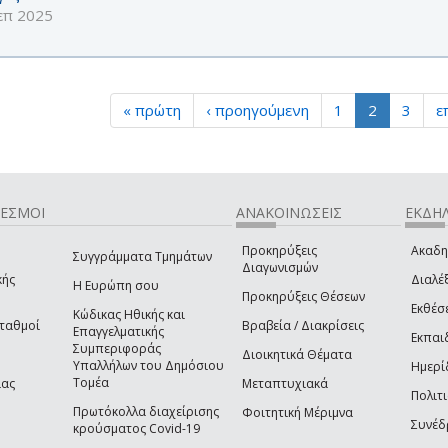
επ 2025
« πρώτη
‹ προηγούμενη
1
2
3
ε
ΔΕΣΜΟΙ
ΑΝΑΚΟΙΝΩΣΕΙΣ
ΕΚΔΗΛ
Προκηρύξεις
Ακαδη
Συγγράμματα Τμημάτων
Διαγωνισμών
κής
Διαλέξ
Η Ευρώπη σου
Προκηρύξεις Θέσεων
Εκθέσ
Κώδικας Ηθικής και
Σταθμοί
Βραβεία / Διακρίσεις
Επαγγελματικής
Εκπαι
Συμπεριφοράς
Διοικητικά Θέματα
Υπαλλήλων του Δημόσιου
Ημερί
Τομέα
ίας
Μεταπτυχιακά
Πολιτι
Πρωτόκολλα διαχείρισης
Φοιτητική Μέριμνα
Συνέδ
κρούσματος Covid-19