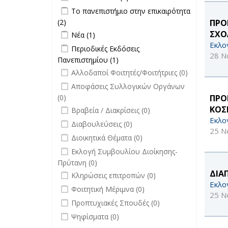
Θέσεων
filter
Apply Το πανεπιστήμιο στην
Το πανεπιστήμιο στην επικαιρότητα
filter
επικαιρότητα filter
(2)
Apply Το πανεπιστήμιο στην
ΠΡΟ
Apply Νέα filter
επικαιρότητα filter
Apply Νέα filter
ΣΧΟ
Νέα (1)
Εκλο
Apply Περιοδικές Εκδόσεις
Περιοδικές Εκδόσεις
28 Ν
Πανεπιστημίου filter
Πανεπιστημίου (1)
Apply Περιοδικές
undefined
Εκδόσεις
Αλλοδαποί Φοιτητές/Φοιτήτριες (0)
Πανεπιστημίου filter
undefined
Αποφάσεις Συλλογικών Οργάνων
(0)
ΠΡΟ
undefined
ΚΟΣ
Βραβεία / Διακρίσεις (0)
Εκλο
undefined
Διαβουλεύσεις (0)
25 Ν
undefined
Διοικητικά Θέματα (0)
undefined
Εκλογή Συμβουλίου Διοίκησης-
Πρύτανη (0)
undefined
ΔΙΑ
Κληρώσεις επιτροπών (0)
Εκλο
undefined
Φοιτητική Μέριμνα (0)
25 Ν
undefined
Προπτυχιακές Σπουδές (0)
undefined
Ψηφίσματα (0)