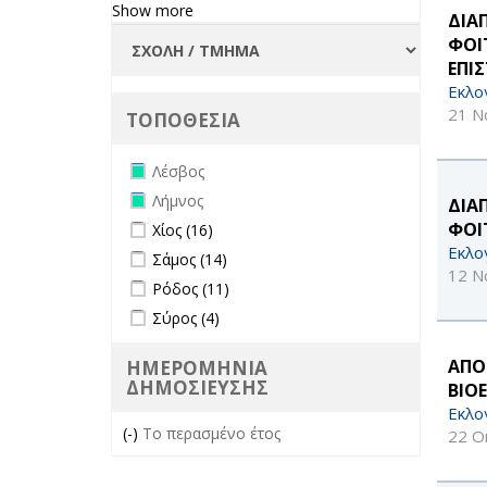
Show more
ΔΙΑ
ΦΟΙ
ΕΠΙ
Εκλο
21 Ν
ΤΟΠΟΘΕΣΙΑ
Remove Λέσβος filter
Λέσβος
Remove Λήμνος filter
Λήμνος
ΔΙΑ
Apply Χίος filter
Apply Χίος filter
ΦΟΙ
Χίος (16)
Εκλο
Apply Σάμος filter
Apply Σάμος filter
Σάμος (14)
12 Ν
Apply Ρόδος filter
Apply Ρόδος filter
Ρόδος (11)
Apply Σύρος filter
Apply Σύρος filter
Σύρος (4)
ΑΠΟ
ΗΜΕΡΟΜΗΝΙΑ
ΔΗΜΟΣΙΕΥΣΗΣ
ΒΙΟ
Εκλο
(-)
Remove Το περασμένο έτος filter
Το περασμένο έτος
22 Ο