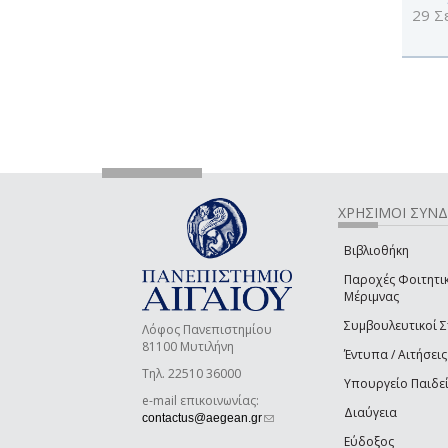
29 Σ
ΧΡΗΣΙΜΟΙ ΣΥΝ
Βιβλιοθήκη
Παροχές Φοιτητι
Μέριμνας
Συμβουλευτικοί 
Λόφος Πανεπιστημίου
81100 Μυτιλήνη
Έντυπα / Αιτήσεις
Τηλ. 22510 36000
Υπουργείο Παιδε
e-mail επικοινωνίας:
Διαύγεια
(link sends e-mail)
contactus@aegean.gr
Εύδοξος