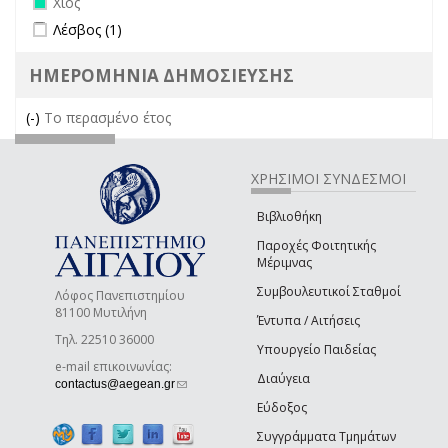
Χίος
Apply Λέσβος filter
Apply Λέσβος filter
Λέσβος (1)
ΗΜΕΡΟΜΗΝΙΑ ΔΗΜΟΣΙΕΥΣΗΣ
(-)
Remove Το περασμένο έτος filter
Το περασμένο έτος
ΧΡΗΣΙΜΟΙ ΣΥΝΔΕΣΜΟΙ
Βιβλιοθήκη
Παροχές Φοιτητικής
Μέριμνας
Συμβουλευτικοί Σταθμοί
Λόφος Πανεπιστημίου
81100 Μυτιλήνη
Έντυπα / Αιτήσεις
Τηλ. 22510 36000
Υπουργείο Παιδείας
e-mail επικοινωνίας:
Διαύγεια
(link sends e-mail)
contactus@aegean.gr
Εύδοξος
Συγγράμματα Τμημάτων