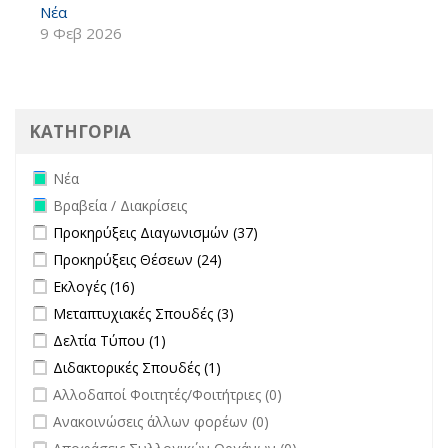
Νέα
9 Φεβ 2026
ΚΑΤΗΓΟΡΙΑ
Remove Νέα filter
Νέα
Remove Βραβεία / Διακρίσεις filter
Βραβεία / Διακρίσεις
Apply Προκηρύξεις Διαγωνισμών filter
Apply Προκηρύξεις
Προκηρύξεις Διαγωνισμών (37)
Διαγωνισμών filter
Apply Προκηρύξεις Θέσεων filter
Apply Προκηρύξεις Θέσεων
Προκηρύξεις Θέσεων (24)
filter
Apply Εκλογές filter
Apply Εκλογές filter
Εκλογές (16)
Apply Μεταπτυχιακές Σπουδές filter
Apply Μεταπτυχιακές Σπουδές
Μεταπτυχιακές Σπουδές (3)
filter
Apply Δελτία Τύπου filter
Apply Δελτία Τύπου filter
Δελτία Τύπου (1)
Apply Διδακτορικές Σπουδές filter
Apply Διδακτορικές Σπουδές
Διδακτορικές Σπουδές (1)
filter
undefined
Αλλοδαποί Φοιτητές/Φοιτήτριες (0)
undefined
Ανακοινώσεις άλλων φορέων (0)
undefined