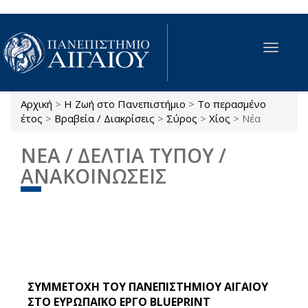
Παράκαμψη προς το κυρίως περιεχόμενο
Toggle
navigat
Αρχική
>
Η Ζωή στο Πανεπιστήμιο
>
Το περασμένο
Είστε εδώ
έτος
>
Βραβεία / Διακρίσεις
>
Σύρος
>
Χίος
>
Νέα
ΝΕΑ / ΔΕΛΤΙΑ ΤΥΠΟΥ /
ΑΝΑΚΟΙΝΩΣΕΙΣ
ΣΥΜΜΕΤΟΧΗ ΤΟΥ ΠΑΝΕΠΙΣΤΗΜΙΟΥ ΑΙΓΑΙΟΥ
ΣΤΟ ΕΥΡΩΠΑΪΚΟ ΕΡΓΟ BLUEPRINT