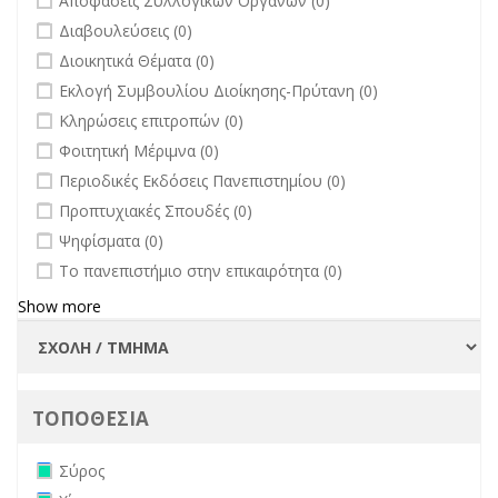
Αποφάσεις Συλλογικών Οργάνων (0)
undefined
Διαβουλεύσεις (0)
undefined
Διοικητικά Θέματα (0)
undefined
Εκλογή Συμβουλίου Διοίκησης-Πρύτανη (0)
undefined
Κληρώσεις επιτροπών (0)
undefined
Φοιτητική Μέριμνα (0)
undefined
Περιοδικές Εκδόσεις Πανεπιστημίου (0)
undefined
Προπτυχιακές Σπουδές (0)
undefined
Ψηφίσματα (0)
undefined
Το πανεπιστήμιο στην επικαιρότητα (0)
Show more
ΤΟΠΟΘΕΣΙΑ
Remove Σύρος filter
Σύρος
Remove Χίος filter