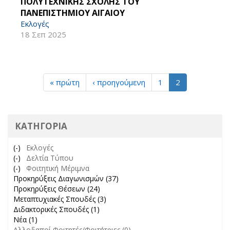
ΠΟΛΥΤΕΧΝΙΚΗΣ ΣΧΟΛΗΣ ΤΟΥ
ΠΑΝΕΠΙΣΤΗΜΙΟΥ ΑΙΓΑΙΟΥ
Εκλογές
18 Σεπ 2025
« πρώτη
‹ προηγούμενη
1
2
ΚΑΤΗΓΟΡΊΑ
(-)
Remove Εκλογές filter
Εκλογές
(-)
Remove Δελτία Τύπου filter
Δελτία Τύπου
(-)
Remove Φοιτητική Μέριμνα filter
Φοιτητική Μέριμνα
Προκηρύξεις Διαγωνισμών (37)
Apply Προκηρύξεις
Προκηρύξεις Θέσεων (24)
Apply Προκηρύξεις Θέσεων filter
Διαγωνισμών filter
Μεταπτυχιακές Σπουδές (3)
Apply Μεταπτυχιακές Σπουδές
Διδακτορικές Σπουδές (1)
Apply Διδακτορικές Σπουδές filter
filter
Νέα (1)
Apply Νέα filter
Αλλοδαποί Φοιτητές/Φοιτήτριες (0)