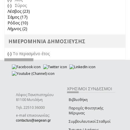
(-)
Remove Σύρος filter
Σύρος
Λέσβος (23)
Apply Λέσβος filter
Σάμος (17)
Apply Σάμος filter
Ρόδος (10)
Apply Ρόδος filter
Λήμνος (2)
Apply Λήμνος filter
ΗΜΕΡΟΜΗΝΊΑ ΔΗΜΟΣΊΕΥΣΗΣ
(-)
Remove Το περασμένο έτος filter
Το περασμένο έτος
ΧΡΉΣΙΜΟΙ ΣΎΝΔΕΣΜΟΙ
Λόφος Πανεπιστημίου
81100 Μυτιλήνη
Βιβλιοθήκη
Τηλ. 22510 36000
Παροχές Φοιτητικής
Μέριμνας
e-mail επικοινωνίας:
contactus@aegean.gr
Συμβουλευτικοί Σταθμοί
Έντυπα / Αιτήσεις