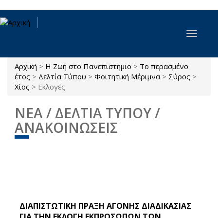
Παράκαμψη προς το κυρίως περιεχόμενο
Toggle
navigat
Αρχική
>
Η Ζωή στο Πανεπιστήμιο
>
Το περασμένο
Είστε εδώ
έτος
>
Δελτία Τύπου
>
Φοιτητική Μέριμνα
>
Σύρος
>
Χίος
>
Εκλογές
ΝΈΑ / ΔΕΛΤΊΑ ΤΎΠΟΥ /
ΑΝΑΚΟΙΝΏΣΕΙΣ
ΔΙΑΠΙΣΤΩΤΙΚΗ ΠΡΑΞΗ ΆΓΟΝΗΣ ΔΙΑΔΙΚΑΣΊΑΣ
ΓΙΑ ΤΗΝ ΕΚΛΟΓΉ ΕΚΠΡΟΣΏΠΩΝ ΤΩΝ