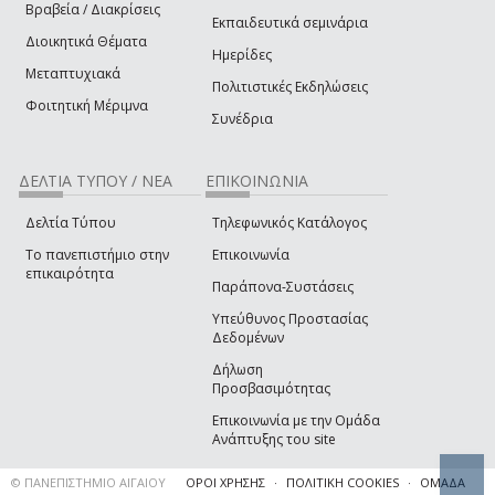
Βραβεία / Διακρίσεις
Εκπαιδευτικά σεμινάρια
Διοικητικά Θέματα
Ημερίδες
Μεταπτυχιακά
Πολιτιστικές Εκδηλώσεις
Φοιτητική Μέριμνα
Συνέδρια
ΔΕΛΤΊΑ ΤΎΠΟΥ / ΝΈΑ
ΕΠΙΚΟΙΝΩΝΊΑ
Δελτία Τύπου
Τηλεφωνικός Κατάλογος
Το πανεπιστήμιο στην
Επικοινωνία
επικαιρότητα
Παράπονα-Συστάσεις
Υπεύθυνος Προστασίας
Δεδομένων
Δήλωση
Προσβασιμότητας
Επικοινωνία με την Ομάδα
Ανάπτυξης του site
T
© ΠΑΝΕΠΙΣΤΗΜΙΟ ΑΙΓΑΙΟΥ
ΌΡΟΙ ΧΡΉΣΗΣ
ΠΟΛΙΤΙΚΉ COOKIES
ΟΜΆΔΑ