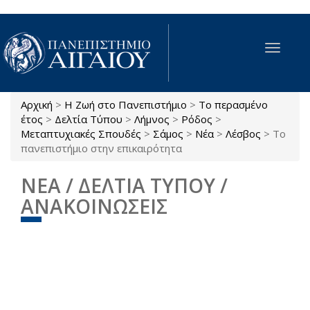
Παράκαμψη προς το κυρίως περιεχόμενο
Toggle
navigat
Αρχική
>
Η Ζωή στο Πανεπιστήμιο
>
Το περασμένο
Είστε εδώ
έτος
>
Δελτία Τύπου
>
Λήμνος
>
Ρόδος
>
Μεταπτυχιακές Σπουδές
>
Σάμος
>
Νέα
>
Λέσβος
>
Το
πανεπιστήμιο στην επικαιρότητα
ΝΕΑ / ΔΕΛΤΙΑ ΤΥΠΟΥ /
ΑΝΑΚΟΙΝΩΣΕΙΣ