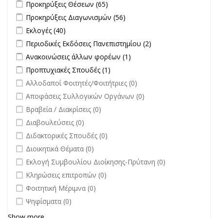
Apply Προκηρύξεις Θέσεων filter
Apply Προκηρύξεις Θέσεων
Προκηρύξεις Θέσεων (65)
filter
Apply Προκηρύξεις Διαγωνισμών filter
Apply Προκηρύξεις
Προκηρύξεις Διαγωνισμών (56)
Διαγωνισμών filter
Apply Εκλογές filter
Apply Εκλογές filter
Εκλογές (40)
Apply Περιοδικές Εκδόσεις Πανεπιστημίου filter
Apply Περιοδικές
Περιοδικές Εκδόσεις Πανεπιστημίου (2)
Εκδόσεις
Apply Ανακοινώσεις άλλων φορέων filter
Apply Ανακοινώσεις
Ανακοινώσεις άλλων φορέων (1)
Πανεπιστημίου
άλλων φορέων filter
Apply Προπτυχιακές Σπουδές filter
Apply Προπτυχιακές Σπουδές
Προπτυχιακές Σπουδές (1)
filter
filter
undefined
Αλλοδαποί Φοιτητές/Φοιτήτριες (0)
undefined
Αποφάσεις Συλλογικών Οργάνων (0)
undefined
Βραβεία / Διακρίσεις (0)
undefined
Διαβουλεύσεις (0)
undefined
Διδακτορικές Σπουδές (0)
undefined
Διοικητικά Θέματα (0)
undefined
Εκλογή Συμβουλίου Διοίκησης-Πρύτανη (0)
undefined
Κληρώσεις επιτροπών (0)
undefined
Φοιτητική Μέριμνα (0)
undefined
Ψηφίσματα (0)
Show more