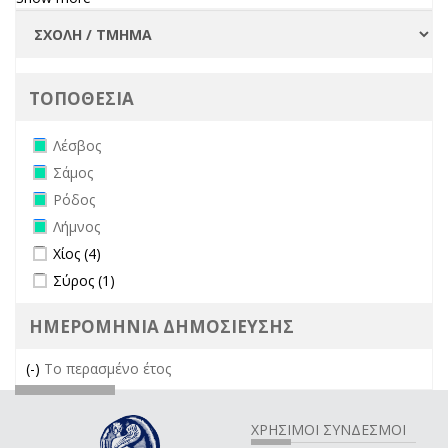
ΤΟΠΟΘΕΣΙΑ
Remove Λέσβος filter
Λέσβος
Remove Σάμος filter
Σάμος
Remove Ρόδος filter
Ρόδος
Remove Λήμνος filter
Λήμνος
Apply Χίος filter
Apply Χίος filter
Χίος (4)
Apply Σύρος filter
Apply Σύρος filter
Σύρος (1)
ΗΜΕΡΟΜΗΝΙΑ ΔΗΜΟΣΙΕΥΣΗΣ
(-)
Remove Το περασμένο έτος filter
Το περασμένο έτος
ΧΡΗΣΙΜΟΙ ΣΥΝΔΕΣΜΟΙ