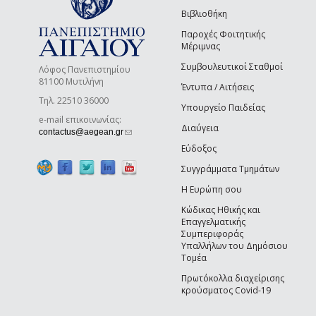
Βιβλιοθήκη
Παροχές Φοιτητικής
Μέριμνας
Συμβουλευτικοί Σταθμοί
Λόφος Πανεπιστημίου
81100 Μυτιλήνη
Έντυπα / Αιτήσεις
Τηλ. 22510 36000
Υπουργείο Παιδείας
e-mail επικοινωνίας:
Διαύγεια
(link sends e-mail)
contactus@aegean.gr
Εύδοξος
Συγγράμματα Τμημάτων
Η Ευρώπη σου
Κώδικας Ηθικής και
Επαγγελματικής
Συμπεριφοράς
Υπαλλήλων του Δημόσιου
Τομέα
Πρωτόκολλα διαχείρισης
κρούσματος Covid-19