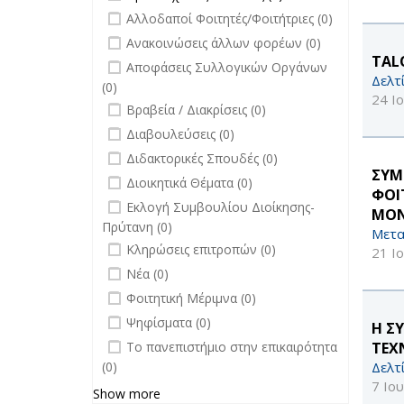
Πανεπιστημίου filter
Προπτυχιακές
undefined
Αλλοδαποί Φοιτητές/Φοιτήτριες (0)
Σπουδές filter
undefined
Ανακοινώσεις άλλων φορέων (0)
TALO
undefined
Αποφάσεις Συλλογικών Οργάνων
Δελτ
(0)
24 Ι
undefined
Βραβεία / Διακρίσεις (0)
undefined
Διαβουλεύσεις (0)
undefined
Διδακτορικές Σπουδές (0)
ΣΥΜ
undefined
Διοικητικά Θέματα (0)
ΦΟΙ
undefined
Εκλογή Συμβουλίου Διοίκησης-
ΜΟΝ
Πρύτανη (0)
Μετα
undefined
Κληρώσεις επιτροπών (0)
21 Ι
undefined
Νέα (0)
undefined
Φοιτητική Μέριμνα (0)
undefined
Ψηφίσματα (0)
Η Σ
undefined
Το πανεπιστήμιο στην επικαιρότητα
ΤΕΧ
(0)
Δελτ
7 Ιο
Show more