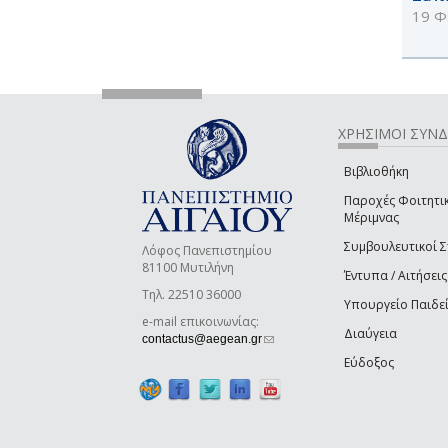
19 Φ
ΧΡΗΣΙΜΟΙ ΣΥΝ
Βιβλιοθήκη
Παροχές Φοιτητι
Μέριμνας
Συμβουλευτικοί 
Λόφος Πανεπιστημίου
81100 Μυτιλήνη
Έντυπα / Αιτήσεις
Τηλ. 22510 36000
Υπουργείο Παιδε
e-mail επικοινωνίας:
Διαύγεια
(link sends e-mail)
contactus@aegean.gr
Εύδοξος