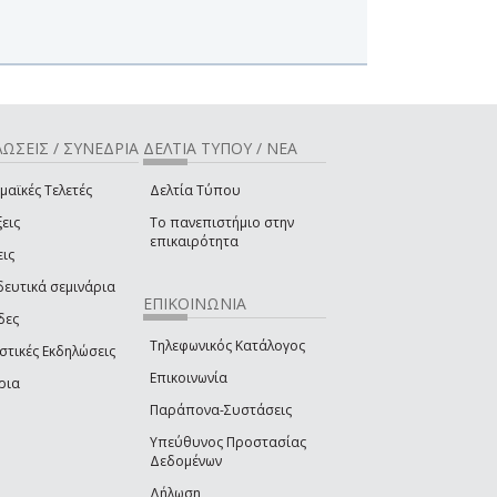
ΩΣΕΙΣ / ΣΥΝΕΔΡΙΑ
ΔΕΛΤΙΑ ΤΥΠΟΥ / ΝΕΑ
μαϊκές Τελετές
Δελτία Τύπου
εις
Το πανεπιστήμιο στην
επικαιρότητα
εις
δευτικά σεμινάρια
ΕΠΙΚΟΙΝΩΝΙΑ
δες
Τηλεφωνικός Κατάλογος
στικές Εκδηλώσεις
Επικοινωνία
ρια
Παράπονα-Συστάσεις
Υπεύθυνος Προστασίας
Δεδομένων
Δήλωση