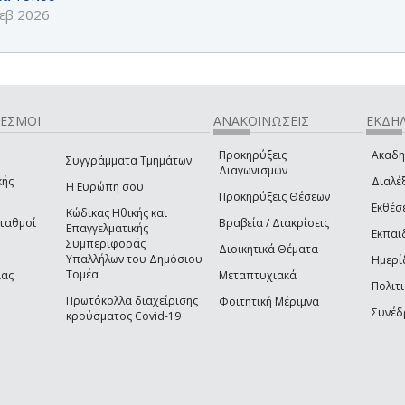
εβ 2026
ΔΕΣΜΟΙ
ΑΝΑΚΟΙΝΩΣΕΙΣ
ΕΚΔΗΛ
Προκηρύξεις
Ακαδη
Συγγράμματα Τμημάτων
Διαγωνισμών
κής
Διαλέξ
Η Ευρώπη σου
Προκηρύξεις Θέσεων
Εκθέσ
Κώδικας Ηθικής και
Σταθμοί
Βραβεία / Διακρίσεις
Επαγγελματικής
Εκπαι
Συμπεριφοράς
Διοικητικά Θέματα
Υπαλλήλων του Δημόσιου
Ημερί
Τομέα
ίας
Μεταπτυχιακά
Πολιτι
Πρωτόκολλα διαχείρισης
Φοιτητική Μέριμνα
Συνέδ
κρούσματος Covid-19