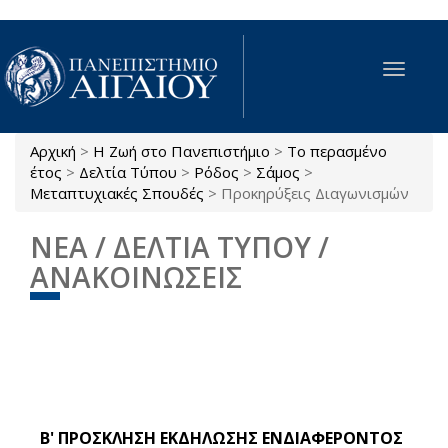
Παράκαμψη προς το κυρίως περιεχόμενο
Toggle
navigat
Αρχική
>
Η Ζωή στο Πανεπιστήμιο
>
Το περασμένο
Είστε εδώ
έτος
>
Δελτία Τύπου
>
Ρόδος
>
Σάμος
>
Μεταπτυχιακές Σπουδές
>
Προκηρύξεις Διαγωνισμών
ΝΕΑ / ΔΕΛΤΙΑ ΤΥΠΟΥ /
ΑΝΑΚΟΙΝΩΣΕΙΣ
Β' ΠΡΟΣΚΛΗΣΗ ΕΚΔΗΛΩΣΗΣ ΕΝΔΙΑΦΕΡΟΝΤΟΣ