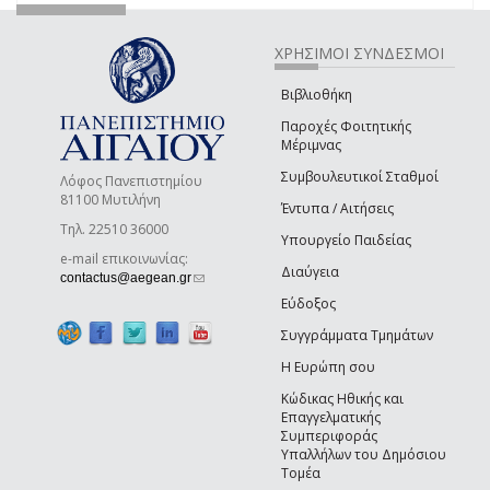
ΧΡΗΣΙΜΟΙ ΣΥΝΔΕΣΜΟΙ
Βιβλιοθήκη
Παροχές Φοιτητικής
Μέριμνας
Συμβουλευτικοί Σταθμοί
Λόφος Πανεπιστημίου
81100 Μυτιλήνη
Έντυπα / Αιτήσεις
Τηλ. 22510 36000
Υπουργείο Παιδείας
e-mail επικοινωνίας:
Διαύγεια
(link sends e-mail)
contactus@aegean.gr
Εύδοξος
Συγγράμματα Τμημάτων
Η Ευρώπη σου
Κώδικας Ηθικής και
Επαγγελματικής
Συμπεριφοράς
Υπαλλήλων του Δημόσιου
Τομέα