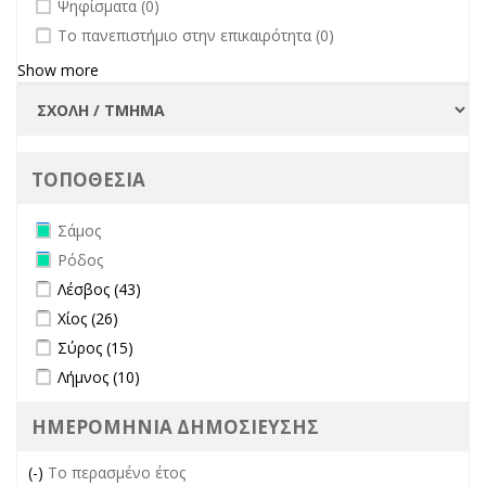
undefined
Ψηφίσματα (0)
undefined
Το πανεπιστήμιο στην επικαιρότητα (0)
Show more
ΤΟΠΟΘΕΣΙΑ
Remove Σάμος filter
Σάμος
Remove Ρόδος filter
Ρόδος
Apply Λέσβος filter
Apply Λέσβος filter
Λέσβος (43)
Apply Χίος filter
Apply Χίος filter
Χίος (26)
Apply Σύρος filter
Apply Σύρος filter
Σύρος (15)
Apply Λήμνος filter
Apply Λήμνος filter
Λήμνος (10)
ΗΜΕΡΟΜΗΝΙΑ ΔΗΜΟΣΙΕΥΣΗΣ
(-)
Remove Το περασμένο έτος filter
Το περασμένο έτος