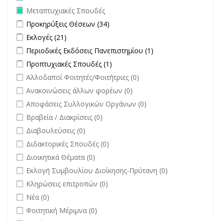
Remove Μεταπτυχιακές Σπουδές filter
Μεταπτυχιακές Σπουδές
Apply Προκηρύξεις Θέσεων filter
Apply Προκηρύξεις Θέσεων
Προκηρύξεις Θέσεων (34)
filter
Apply Εκλογές filter
Apply Εκλογές filter
Εκλογές (21)
Apply Περιοδικές Εκδόσεις Πανεπιστημίου filter
Apply Περιοδικές
Περιοδικές Εκδόσεις Πανεπιστημίου (1)
Εκδόσεις
Apply Προπτυχιακές Σπουδές filter
Apply Προπτυχιακές Σπουδές
Προπτυχιακές Σπουδές (1)
Πανεπιστημίου
filter
undefined
Αλλοδαποί Φοιτητές/Φοιτήτριες (0)
filter
undefined
Ανακοινώσεις άλλων φορέων (0)
undefined
Αποφάσεις Συλλογικών Οργάνων (0)
undefined
Βραβεία / Διακρίσεις (0)
undefined
Διαβουλεύσεις (0)
undefined
Διδακτορικές Σπουδές (0)
undefined
Διοικητικά Θέματα (0)
undefined
Εκλογή Συμβουλίου Διοίκησης-Πρύτανη (0)
undefined
Κληρώσεις επιτροπών (0)
undefined
Νέα (0)
undefined
Φοιτητική Μέριμνα (0)