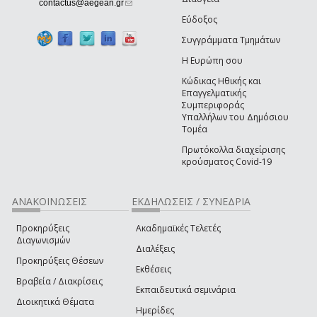
(link sends e-mail)
contactus@aegean.gr
Εύδοξος
Συγγράμματα Τμημάτων
Η Ευρώπη σου
Κώδικας Ηθικής και
Επαγγελματικής
Συμπεριφοράς
Υπαλλήλων του Δημόσιου
Τομέα
Πρωτόκολλα διαχείρισης
κρούσματος Covid-19
ΑΝΑΚΟΙΝΩΣΕΙΣ
ΕΚΔΗΛΩΣΕΙΣ / ΣΥΝΕΔΡΙΑ
Προκηρύξεις
Ακαδημαϊκές Τελετές
Διαγωνισμών
Διαλέξεις
Προκηρύξεις Θέσεων
Εκθέσεις
Βραβεία / Διακρίσεις
Εκπαιδευτικά σεμινάρια
Διοικητικά Θέματα
Ημερίδες