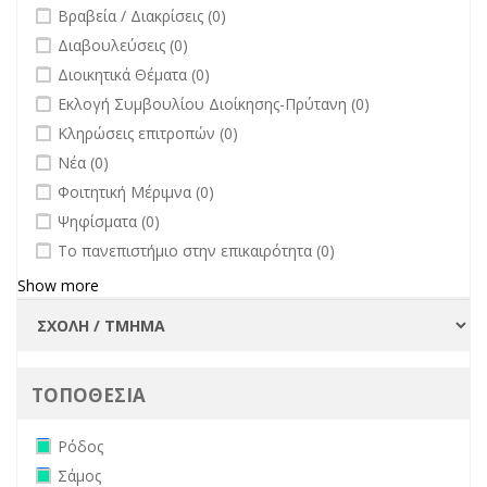
undefined
Βραβεία / Διακρίσεις (0)
undefined
Διαβουλεύσεις (0)
undefined
Διοικητικά Θέματα (0)
undefined
Εκλογή Συμβουλίου Διοίκησης-Πρύτανη (0)
undefined
Κληρώσεις επιτροπών (0)
undefined
Νέα (0)
undefined
Φοιτητική Μέριμνα (0)
undefined
Ψηφίσματα (0)
undefined
Το πανεπιστήμιο στην επικαιρότητα (0)
Show more
ΤΟΠΟΘΕΣΙΑ
Remove Ρόδος filter
Ρόδος
Remove Σάμος filter
Σάμος