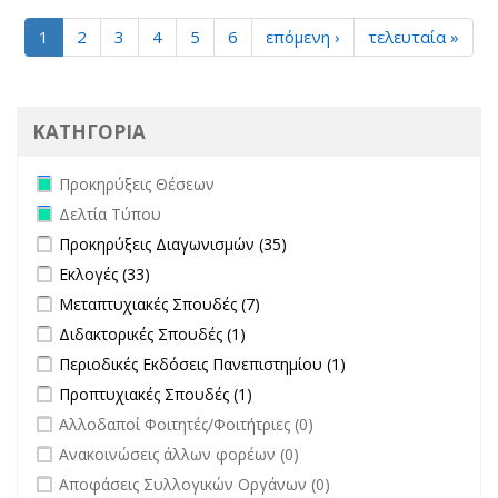
1
2
3
4
5
6
επόμενη ›
τελευταία »
ΚΑΤΗΓΟΡΙΑ
Remove Προκηρύξεις Θέσεων filter
Προκηρύξεις Θέσεων
Remove Δελτία Τύπου filter
Δελτία Τύπου
Apply Προκηρύξεις Διαγωνισμών filter
Apply Προκηρύξεις
Προκηρύξεις Διαγωνισμών (35)
Διαγωνισμών filter
Apply Εκλογές filter
Apply Εκλογές filter
Εκλογές (33)
Apply Μεταπτυχιακές Σπουδές filter
Apply Μεταπτυχιακές Σπουδές
Μεταπτυχιακές Σπουδές (7)
filter
Apply Διδακτορικές Σπουδές filter
Apply Διδακτορικές Σπουδές
Διδακτορικές Σπουδές (1)
filter
Apply Περιοδικές Εκδόσεις Πανεπιστημίου filter
Apply Περιοδικές
Περιοδικές Εκδόσεις Πανεπιστημίου (1)
Εκδόσεις
Apply Προπτυχιακές Σπουδές filter
Apply Προπτυχιακές Σπουδές
Προπτυχιακές Σπουδές (1)
Πανεπιστημίου
filter
undefined
Αλλοδαποί Φοιτητές/Φοιτήτριες (0)
filter
undefined
Ανακοινώσεις άλλων φορέων (0)
undefined
Αποφάσεις Συλλογικών Οργάνων (0)