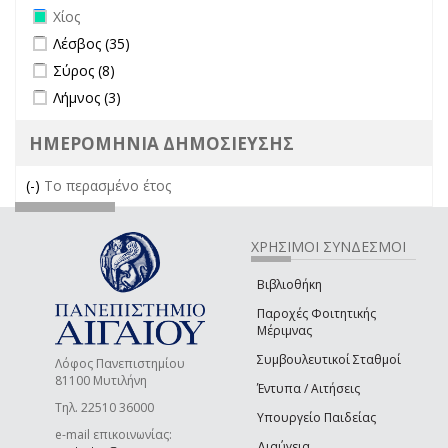
Remove Χίος filter
Χίος
Apply Λέσβος filter
Apply Λέσβος filter
Λέσβος (35)
Apply Σύρος filter
Apply Σύρος filter
Σύρος (8)
Apply Λήμνος filter
Apply Λήμνος filter
Λήμνος (3)
ΗΜΕΡΟΜΗΝΙΑ ΔΗΜΟΣΙΕΥΣΗΣ
(-)
Remove Το περασμένο έτος filter
Το περασμένο έτος
ΧΡΗΣΙΜΟΙ ΣΥΝΔΕΣΜΟΙ
Βιβλιοθήκη
Παροχές Φοιτητικής
Μέριμνας
Συμβουλευτικοί Σταθμοί
Λόφος Πανεπιστημίου
81100 Μυτιλήνη
Έντυπα / Αιτήσεις
Τηλ. 22510 36000
Υπουργείο Παιδείας
e-mail επικοινωνίας:
Διαύγεια