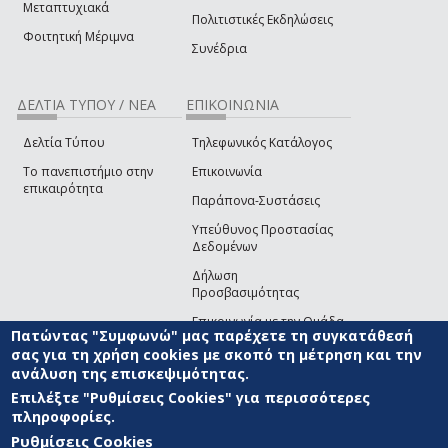
Μεταπτυχιακά
Πολιτιστικές Εκδηλώσεις
Φοιτητική Μέριμνα
Συνέδρια
ΔΕΛΤΙΑ ΤΥΠΟΥ / ΝΕΑ
ΕΠΙΚΟΙΝΩΝΙΑ
Δελτία Τύπου
Τηλεφωνικός Κατάλογος
Το πανεπιστήμιο στην
Επικοινωνία
επικαιρότητα
Παράπονα-Συστάσεις
Υπεύθυνος Προστασίας
Δεδομένων
Δήλωση
Προσβασιμότητας
Επικοινωνία με την Ομάδα
Πατώντας "Συμφωνώ" μας παρέχετε τη συγκατάθεσή
Ανάπτυξης του site
(link sends e-mail)
σας για τη χρήση cookies με σκοπό τη μέτρηση και την
ανάλυση της επισκεψιμότητας.
© ΠΑΝΕΠΙΣΤΗΜΙΟ ΑΙΓΑΙΟΥ
ΟΡΟΙ ΧΡΗΣΗΣ
ΠΟΛΙΤΙΚΗ COOKIES
ΟΜΑΔΑ
ΑΝΑΠΤΥΞΗΣ
Επιλέξτε "Ρυθμίσεις Cookies" για περισσότερες
πληροφορίες.
Ρυθμίσεις Cookies