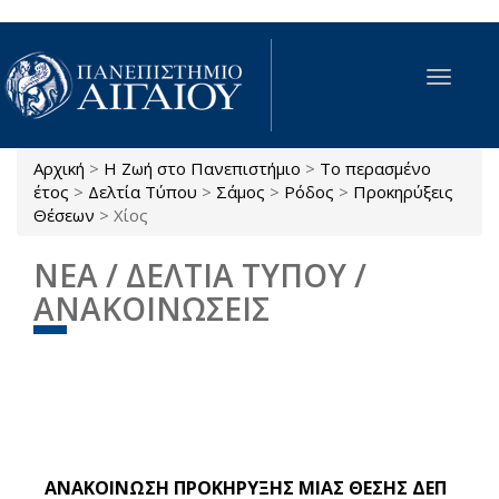
Παράκαμψη προς το κυρίως περιεχόμενο
Toggle
navigat
Αρχική
>
Η Ζωή στο Πανεπιστήμιο
>
Το περασμένο
Είστε εδώ
έτος
>
Δελτία Τύπου
>
Σάμος
>
Ρόδος
>
Προκηρύξεις
Θέσεων
>
Χίος
ΝΕΑ / ΔΕΛΤΙΑ ΤΥΠΟΥ /
ΑΝΑΚΟΙΝΩΣΕΙΣ
ΑΝΑΚΟΙΝΩΣΗ ΠΡΟΚΗΡΥΞΗΣ ΜΙΑΣ ΘΕΣΗΣ ΔΕΠ