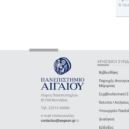
8 Ιο
ΧΡΗΣΙΜΟΙ ΣΥΝ
Βιβλιοθήκη
Παροχές Φοιτητι
Μέριμνας
Συμβουλευτικοί 
Λόφος Πανεπιστημίου
81100 Μυτιλήνη
Έντυπα / Αιτήσεις
Τηλ. 22510 36000
Υπουργείο Παιδε
e-mail επικοινωνίας:
Διαύγεια
(link sends e-mail)
contactus@aegean.gr
Εύδοξος