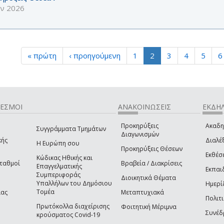
υν 2026
« πρώτη
‹ προηγούμενη
1
2
3
4
5
6
ΔΕΣΜΟΙ
ΑΝΑΚΟΙΝΩΣΕΙΣ
ΕΚΔΗΛ
Προκηρύξεις
Ακαδη
Συγγράμματα Τμημάτων
Διαγωνισμών
κής
Διαλέξ
Η Ευρώπη σου
Προκηρύξεις Θέσεων
Εκθέσ
Κώδικας Ηθικής και
Σταθμοί
Βραβεία / Διακρίσεις
Επαγγελματικής
Εκπαι
Συμπεριφοράς
Διοικητικά Θέματα
Υπαλλήλων του Δημόσιου
Ημερί
Τομέα
ίας
Μεταπτυχιακά
Πολιτι
Πρωτόκολλα διαχείρισης
Φοιτητική Μέριμνα
Συνέδ
κρούσματος Covid-19