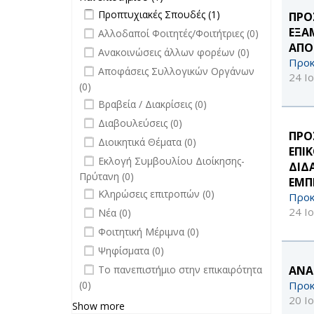
Apply Προπτυχιακές Σπουδές filter
Εκδόσεις
Apply
Προπτυχιακές Σπουδές (1)
ΠΡΟ
Πανεπιστημίου filter
Προπτυχιακές
undefined
ΕΞΑ
Αλλοδαποί Φοιτητές/Φοιτήτριες (0)
Σπουδές filter
ΑΠΟ
undefined
Ανακοινώσεις άλλων φορέων (0)
Προκ
undefined
Αποφάσεις Συλλογικών Οργάνων
24 Ι
(0)
undefined
Βραβεία / Διακρίσεις (0)
undefined
Διαβουλεύσεις (0)
ΠΡΟ
undefined
Διοικητικά Θέματα (0)
ΕΠΙ
undefined
Εκλογή Συμβουλίου Διοίκησης-
ΔΙΔ
Πρύτανη (0)
ΕΜΠΕ
undefined
Κληρώσεις επιτροπών (0)
Προκ
undefined
24 Ι
Νέα (0)
undefined
Φοιτητική Μέριμνα (0)
undefined
Ψηφίσματα (0)
undefined
Το πανεπιστήμιο στην επικαιρότητα
ΑΝΑ
(0)
Προκ
20 Ι
Show more