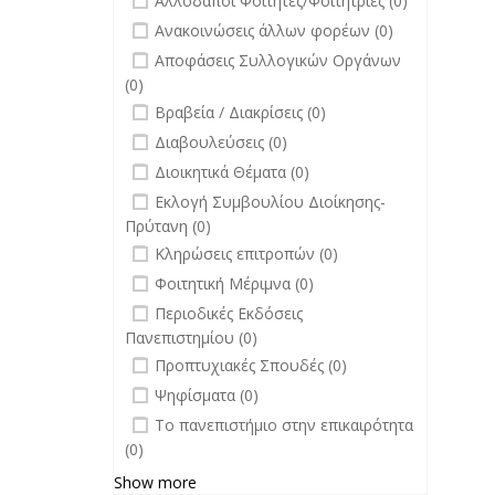
Αλλοδαποί Φοιτητές/Φοιτήτριες (0)
filter
undefined
Ανακοινώσεις άλλων φορέων (0)
undefined
Αποφάσεις Συλλογικών Οργάνων
(0)
undefined
Βραβεία / Διακρίσεις (0)
undefined
Διαβουλεύσεις (0)
undefined
Διοικητικά Θέματα (0)
undefined
Εκλογή Συμβουλίου Διοίκησης-
Πρύτανη (0)
undefined
Κληρώσεις επιτροπών (0)
undefined
Φοιτητική Μέριμνα (0)
undefined
Περιοδικές Εκδόσεις
Πανεπιστημίου (0)
undefined
Προπτυχιακές Σπουδές (0)
undefined
Ψηφίσματα (0)
undefined
Το πανεπιστήμιο στην επικαιρότητα
(0)
Show more