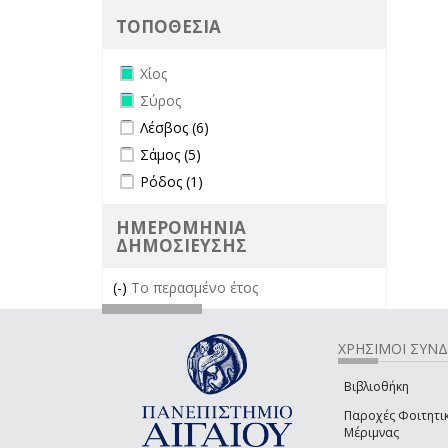
ΤΟΠΟΘΕΣΙΑ
Remove Χίος filter
Χίος
Remove Σύρος filter
Σύρος
Apply Λέσβος filter
Apply Λέσβος filter
Λέσβος (6)
Apply Σάμος filter
Apply Σάμος filter
Σάμος (5)
Apply Ρόδος filter
Apply Ρόδος filter
Ρόδος (1)
ΗΜΕΡΟΜΗΝΙΑ
ΔΗΜΟΣΙΕΥΣΗΣ
(-)
Remove Το περασμένο έτος filter
Το περασμένο έτος
ΧΡΗΣΙΜΟΙ ΣΥΝ
Βιβλιοθήκη
Παροχές Φοιτητι
Μέριμνας