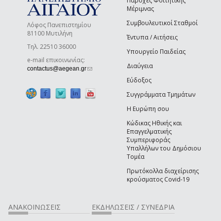
Παροχές Φοιτητικής
Μέριμνας
Συμβουλευτικοί Σταθμοί
Λόφος Πανεπιστημίου
81100 Μυτιλήνη
Έντυπα / Αιτήσεις
Τηλ. 22510 36000
Υπουργείο Παιδείας
e-mail επικοινωνίας:
Διαύγεια
(link sends e-mail)
contactus@aegean.gr
Εύδοξος
Συγγράμματα Τμημάτων
Η Ευρώπη σου
Κώδικας Ηθικής και
Επαγγελματικής
Συμπεριφοράς
Υπαλλήλων του Δημόσιου
Τομέα
Πρωτόκολλα διαχείρισης
κρούσματος Covid-19
ΑΝΑΚΟΙΝΩΣΕΙΣ
ΕΚΔΗΛΩΣΕΙΣ / ΣΥΝΕΔΡΙΑ