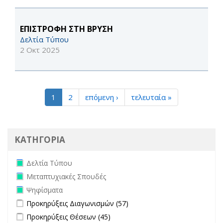
ΕΠΙΣΤΡΟΦΗ ΣΤΗ ΒΡΥΣΗ
Δελτία Τύπου
2 Οκτ 2025
1
2
επόμενη ›
τελευταία »
ΚΑΤΗΓΟΡΙΑ
Remove Δελτία Τύπου filter
Δελτία Τύπου
Remove Μεταπτυχιακές Σπουδές filter
Μεταπτυχιακές Σπουδές
Remove Ψηφίσματα filter
Ψηφίσματα
Apply Προκηρύξεις Διαγωνισμών filter
Apply Προκηρύξεις
Προκηρύξεις Διαγωνισμών (57)
Διαγωνισμών filter
Apply Προκηρύξεις Θέσεων filter
Apply Προκηρύξεις Θέσεων
Προκηρύξεις Θέσεων (45)