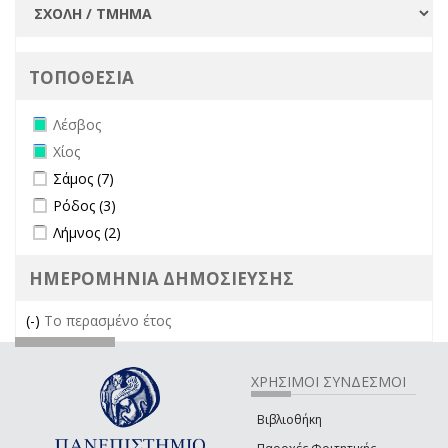
ΤΟΠΟΘΕΣΙΑ
Remove Λέσβος filter
Λέσβος
Remove Χίος filter
Χίος
Apply Σάμος filter
Apply Σάμος filter
Σάμος (7)
Apply Ρόδος filter
Apply Ρόδος filter
Ρόδος (3)
Apply Λήμνος filter
Apply Λήμνος filter
Λήμνος (2)
ΗΜΕΡΟΜΗΝΙΑ ΔΗΜΟΣΙΕΥΣΗΣ
(-)
Remove Το περασμένο έτος filter
Το περασμένο έτος
ΧΡΗΣΙΜΟΙ ΣΥΝΔΕΣΜΟΙ
Βιβλιοθήκη