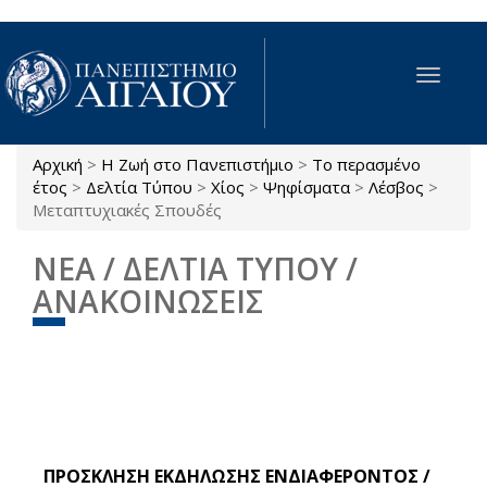
Παράκαμψη προς το κυρίως περιεχόμενο
Toggle
navigat
Αρχική
>
Η Ζωή στο Πανεπιστήμιο
>
Το περασμένο
Είστε εδώ
έτος
>
Δελτία Τύπου
>
Χίος
>
Ψηφίσματα
>
Λέσβος
>
Μεταπτυχιακές Σπουδές
ΝΕΑ / ΔΕΛΤΙΑ ΤΥΠΟΥ /
ΑΝΑΚΟΙΝΩΣΕΙΣ
ΠΡΟΣΚΛΗΣΗ ΕΚΔΗΛΩΣΗΣ ΕΝΔΙΑΦΕΡΟΝΤΟΣ /