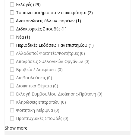
filter
Apply Εκλογές filter
Apply Εκλογές filter
Εκλογές (29)
Apply Το πανεπιστήμιο στην επικαιρότητα filter
Apply Το
Το πανεπιστήμιο στην επικαιρότητα (2)
πανεπιστήμιο στην
Apply Ανακοινώσεις άλλων φορέων filter
Apply Ανακοινώσεις
Ανακοινώσεις άλλων φορέων (1)
επικαιρότητα filter
άλλων φορέων filter
Apply Διδακτορικές Σπουδές filter
Apply Διδακτορικές Σπουδές
Διδακτορικές Σπουδές (1)
filter
Apply Νέα filter
Apply Νέα filter
Νέα (1)
Apply Περιοδικές Εκδόσεις Πανεπιστημίου filter
Apply Περιοδικές
Περιοδικές Εκδόσεις Πανεπιστημίου (1)
Εκδόσεις
undefined
Αλλοδαποί Φοιτητές/Φοιτήτριες (0)
Πανεπιστημίου
undefined
Αποφάσεις Συλλογικών Οργάνων (0)
filter
undefined
Βραβεία / Διακρίσεις (0)
undefined
Διαβουλεύσεις (0)
undefined
Διοικητικά Θέματα (0)
undefined
Εκλογή Συμβουλίου Διοίκησης-Πρύτανη (0)
undefined
Κληρώσεις επιτροπών (0)
undefined
Φοιτητική Μέριμνα (0)
undefined
Προπτυχιακές Σπουδές (0)
Show more