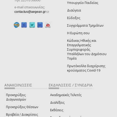
Τηλ. 22510 36000
Υπουργείο Παιδείας
e-mail επικοινωνίας:
Διαύγεια
(link sends e-mail)
contactus@aegean.gr
Εύδοξος
Συγγράμματα Τμημάτων
Η Ευρώπη σου
Κώδικας Ηθικής και
Επαγγελματικής
Συμπεριφοράς
Υπαλλήλων του Δημόσιου
Τομέα
Πρωτόκολλα διαχείρισης
κρούσματος Covid-19
ΑΝΑΚΟΙΝΩΣΕΙΣ
ΕΚΔΗΛΩΣΕΙΣ / ΣΥΝΕΔΡΙΑ
Προκηρύξεις
Ακαδημαϊκές Τελετές
Διαγωνισμών
Διαλέξεις
Προκηρύξεις Θέσεων
Εκθέσεις
Βραβεία / Διακρίσεις