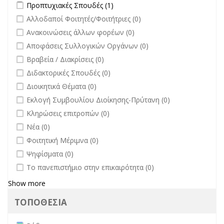
Apply Προπτυχιακές Σπουδές filter
Apply Προπτυχιακές Σπουδές
Προπτυχιακές Σπουδές (1)
Πανεπιστημίου
filter
undefined
Αλλοδαποί Φοιτητές/Φοιτήτριες (0)
filter
undefined
Ανακοινώσεις άλλων φορέων (0)
undefined
Αποφάσεις Συλλογικών Οργάνων (0)
undefined
Βραβεία / Διακρίσεις (0)
undefined
Διδακτορικές Σπουδές (0)
undefined
Διοικητικά Θέματα (0)
undefined
Εκλογή Συμβουλίου Διοίκησης-Πρύτανη (0)
undefined
Κληρώσεις επιτροπών (0)
undefined
Νέα (0)
undefined
Φοιτητική Μέριμνα (0)
undefined
Ψηφίσματα (0)
undefined
Το πανεπιστήμιο στην επικαιρότητα (0)
Show more
ΤΟΠΟΘΕΣΙΑ
Remove Ρόδος filter