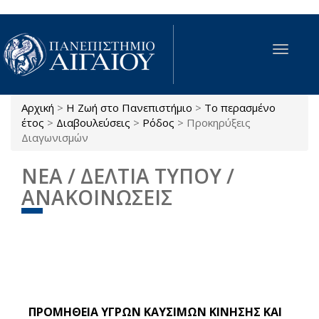
Παράκαμψη προς το κυρίως περιεχόμενο
Toggle
navigat
Αρχική
>
Η Ζωή στο Πανεπιστήμιο
>
Το περασμένο
Είστε εδώ
έτος
>
Διαβουλεύσεις
>
Ρόδος
>
Προκηρύξεις
Διαγωνισμών
ΝΕΑ / ΔΕΛΤΙΑ ΤΥΠΟΥ /
ΑΝΑΚΟΙΝΩΣΕΙΣ
ΠΡΟΜΗΘΕΙΑ ΥΓΡΩΝ ΚΑΥΣΙΜΩΝ ΚΙΝΗΣΗΣ ΚΑΙ