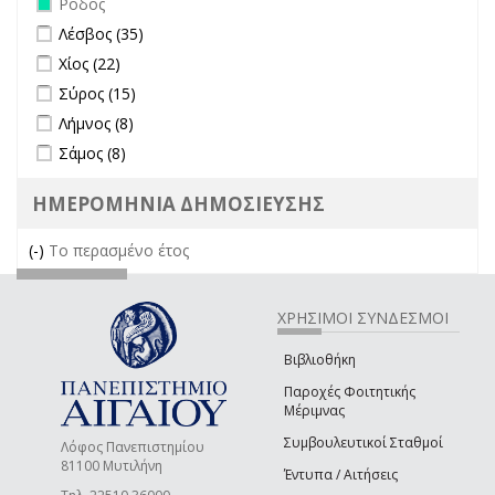
Ρόδος
Apply Λέσβος filter
Apply Λέσβος filter
Λέσβος (35)
Apply Χίος filter
Apply Χίος filter
Χίος (22)
Apply Σύρος filter
Apply Σύρος filter
Σύρος (15)
Apply Λήμνος filter
Apply Λήμνος filter
Λήμνος (8)
Apply Σάμος filter
Apply Σάμος filter
Σάμος (8)
ΗΜΕΡΟΜΗΝΙΑ ΔΗΜΟΣΙΕΥΣΗΣ
(-)
Remove Το περασμένο έτος filter
Το περασμένο έτος
ΧΡΗΣΙΜΟΙ ΣΥΝΔΕΣΜΟΙ
Βιβλιοθήκη
Παροχές Φοιτητικής
Μέριμνας
Συμβουλευτικοί Σταθμοί
Λόφος Πανεπιστημίου
81100 Μυτιλήνη
Έντυπα / Αιτήσεις