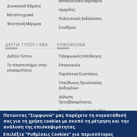
Εκπαιδευτικά σεμινάρια
Διοικητικά Θέματα
Ημερίδες
Μεταπτυχιακά
Πολιτιστικές Εκδηλώσεις
Φοιτητική Μέριμνα
Συνέδρια
ΔΕΛΤΙΑ ΤΥΠΟΥ / ΝΕΑ
ΕΠΙΚΟΙΝΩΝΙΑ
Δελτία Τύπου
Τηλεφωνικός Κατάλογος
Το πανεπιστήμιο στην
Επικοινωνία
επικαιρότητα
Παράπονα-Συστάσεις
Υπεύθυνος Προστασίας
Δεδομένων
Δήλωση
Προσβασιμότητας
Επικοινωνία με την Ομάδα
Πατώντας "Συμφωνώ" μας παρέχετε τη συγκατάθεσή
Ανάπτυξης του site
(link sends e-mail)
σας για τη χρήση cookies με σκοπό τη μέτρηση και την
ανάλυση της επισκεψιμότητας.
© ΠΑΝΕΠΙΣΤΗΜΙΟ ΑΙΓΑΙΟΥ
ΟΡΟΙ ΧΡΗΣΗΣ
ΠΟΛΙΤΙΚΗ COOKIES
ΟΜΑΔΑ
ΑΝΑΠΤΥΞΗΣ
Επιλέξτε "Ρυθμίσεις Cookies" για περισσότερες