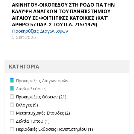
ΑΚΙΝΗΤΟΥ-ΟΙΚΟΠΕΔΟΥ ΣΤΗ ΡΟΔΟ ΓΙΑ ΤΗΝ
ΚΑΛΥΨΗ ΑΝΑΓΚΩΝ ΤΟΥ ΠΑΝΕΠΙΣΤΗΜΙΟΥ
ΑΙΓΑΙΟΥ ΣΕ ΦΟΙΤΗΤΙΚΕΣ ΚΑΤΟΙΚΙΕΣ (ΚΑΤ’
ΑΡΘΡΟ 57 ΠΑΡ. 2 ΤΟΥ Π.Δ. 715/1979)
Προκηρύξεις Διαγωνισμών
5 Σεπ 2025
ΚΑΤΗΓΟΡΙΑ
Remove Προκηρύξεις Διαγωνισμών filter
Προκηρύξεις Διαγωνισμών
Remove Διαβουλεύσεις filter
Διαβουλεύσεις
Apply Προκηρύξεις Θέσεων filter
Apply Προκηρύξεις Θέσεων
Προκηρύξεις Θέσεων (21)
filter
Apply Εκλογές filter
Apply Εκλογές filter
Εκλογές (9)
Apply Μεταπτυχιακές Σπουδές filter
Apply Μεταπτυχιακές Σπουδές
Μεταπτυχιακές Σπουδές (2)
filter
Apply Δελτία Τύπου filter
Apply Δελτία Τύπου filter
Δελτία Τύπου (1)
Apply Περιοδικές Εκδόσεις Πανεπιστημίου filter
Apply Περιοδικές
Περιοδικές Εκδόσεις Πανεπιστημίου (1)
Εκδόσεις