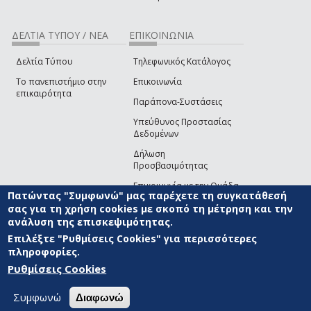
ΔΕΛΤΙΑ ΤΥΠΟΥ / ΝΕΑ
ΕΠΙΚΟΙΝΩΝΙΑ
Δελτία Τύπου
Τηλεφωνικός Κατάλογος
Το πανεπιστήμιο στην
Επικοινωνία
επικαιρότητα
Παράπονα-Συστάσεις
Υπεύθυνος Προστασίας
Δεδομένων
Δήλωση
Προσβασιμότητας
Επικοινωνία με την Ομάδα
Πατώντας "Συμφωνώ" μας παρέχετε τη συγκατάθεσή
Ανάπτυξης του site
(link sends e-mail)
σας για τη χρήση cookies με σκοπό τη μέτρηση και την
ανάλυση της επισκεψιμότητας.
© ΠΑΝΕΠΙΣΤΗΜΙΟ ΑΙΓΑΙΟΥ
ΟΡΟΙ ΧΡΗΣΗΣ
ΠΟΛΙΤΙΚΗ COOKIES
ΟΜΑΔΑ
ΑΝΑΠΤΥΞΗΣ
Επιλέξτε "Ρυθμίσεις Cookies" για περισσότερες
πληροφορίες.
Ρυθμίσεις Cookies
Συμφωνώ
Διαφωνώ