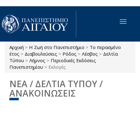
Παράκαμψη προς το κυρίως περιεχόμενο
Toggle
navigat
Αρχική
>
Η Ζωή στο Πανεπιστήμιο
>
Το περασμένο
Είστε εδώ
έτος
>
Διαβουλεύσεις
>
Ρόδος
>
Λέσβος
>
Δελτία
Τύπου
>
Λήμνος
>
Περιοδικές Εκδόσεις
Πανεπιστημίου
>
Εκλογές
ΝΕΑ / ΔΕΛΤΙΑ ΤΥΠΟΥ /
ΑΝΑΚΟΙΝΩΣΕΙΣ