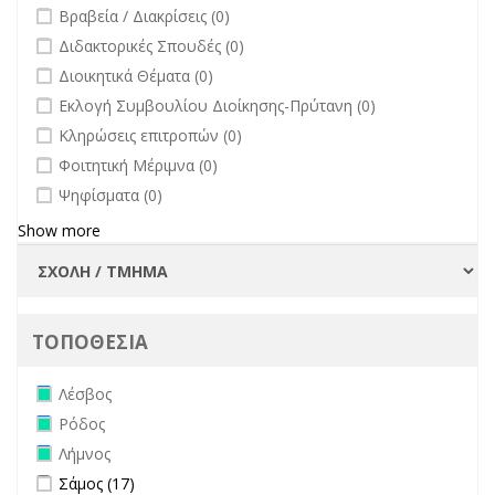
undefined
Βραβεία / Διακρίσεις (0)
undefined
Διδακτορικές Σπουδές (0)
undefined
Διοικητικά Θέματα (0)
undefined
Εκλογή Συμβουλίου Διοίκησης-Πρύτανη (0)
undefined
Κληρώσεις επιτροπών (0)
undefined
Φοιτητική Μέριμνα (0)
undefined
Ψηφίσματα (0)
Show more
ΤΟΠΟΘΕΣΙΑ
Remove Λέσβος filter
Λέσβος
Remove Ρόδος filter
Ρόδος
Remove Λήμνος filter
Λήμνος
Apply Σάμος filter
Apply Σάμος filter
Σάμος (17)