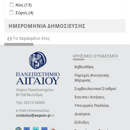
Apply Χίος filter
Apply Χίος filter
Χίος (13)
Apply Σύρος filter
Apply Σύρος filter
Σύρος (4)
ΗΜΕΡΟΜΗΝΙΑ ΔΗΜΟΣΙΕΥΣΗΣ
(-)
Remove Το περασμένο έτος filter
Το περασμένο έτος
ΧΡΗΣΙΜΟΙ ΣΥΝΔΕΣΜΟΙ
Βιβλιοθήκη
Παροχές Φοιτητικής
Μέριμνας
Συμβουλευτικοί Σταθμοί
Λόφος Πανεπιστημίου
81100 Μυτιλήνη
Έντυπα / Αιτήσεις
Τηλ. 22510 36000
Υπουργείο Παιδείας
e-mail επικοινωνίας:
Διαύγεια
(link sends e-mail)
contactus@aegean.gr
Εύδοξος