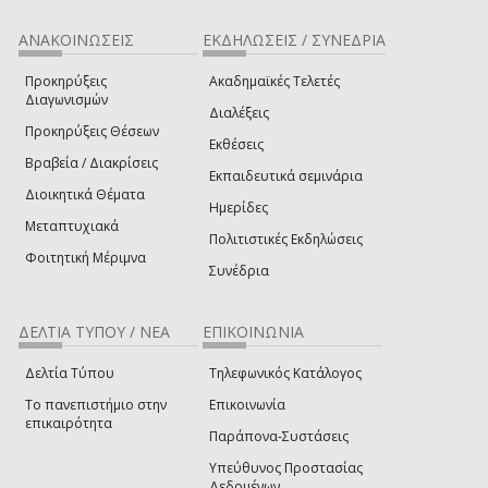
ΑΝΑΚΟΙΝΩΣΕΙΣ
ΕΚΔΗΛΩΣΕΙΣ / ΣΥΝΕΔΡΙΑ
Προκηρύξεις
Ακαδημαϊκές Τελετές
Διαγωνισμών
Διαλέξεις
Προκηρύξεις Θέσεων
Εκθέσεις
Βραβεία / Διακρίσεις
Εκπαιδευτικά σεμινάρια
Διοικητικά Θέματα
Ημερίδες
Μεταπτυχιακά
Πολιτιστικές Εκδηλώσεις
Φοιτητική Μέριμνα
Συνέδρια
ΔΕΛΤΙΑ ΤΥΠΟΥ / ΝΕΑ
ΕΠΙΚΟΙΝΩΝΙΑ
Δελτία Τύπου
Τηλεφωνικός Κατάλογος
Το πανεπιστήμιο στην
Επικοινωνία
επικαιρότητα
Παράπονα-Συστάσεις
Υπεύθυνος Προστασίας
Δεδομένων