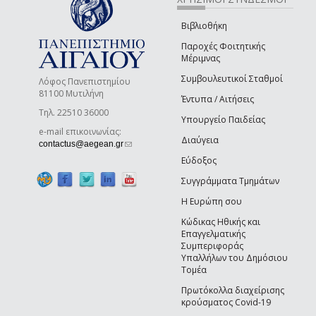
Βιβλιοθήκη
Παροχές Φοιτητικής
Μέριμνας
Συμβουλευτικοί Σταθμοί
Λόφος Πανεπιστημίου
81100 Μυτιλήνη
Έντυπα / Αιτήσεις
Τηλ. 22510 36000
Υπουργείο Παιδείας
e-mail επικοινωνίας:
Διαύγεια
(link sends e-mail)
contactus@aegean.gr
Εύδοξος
Συγγράμματα Τμημάτων
Η Ευρώπη σου
Κώδικας Ηθικής και
Επαγγελματικής
Συμπεριφοράς
Υπαλλήλων του Δημόσιου
Τομέα
Πρωτόκολλα διαχείρισης
κρούσματος Covid-19