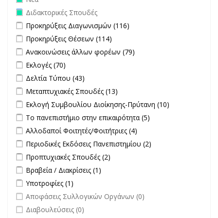
Remove Διδακτορικές Σπουδές filter
Διδακτορικές Σπουδές
Apply Προκηρύξεις Διαγωνισμών filter
Apply Προκηρύξεις
Προκηρύξεις Διαγωνισμών (116)
Διαγωνισμών filter
Apply Προκηρύξεις Θέσεων filter
Apply Προκηρύξεις Θέσεων
Προκηρύξεις Θέσεων (114)
filter
Apply Ανακοινώσεις άλλων φορέων filter
Apply Ανακοινώσεις
Ανακοινώσεις άλλων φορέων (79)
άλλων φορέων filter
Apply Εκλογές filter
Apply Εκλογές filter
Εκλογές (70)
Apply Δελτία Τύπου filter
Apply Δελτία Τύπου filter
Δελτία Τύπου (43)
Apply Μεταπτυχιακές Σπουδές filter
Apply Μεταπτυχιακές
Μεταπτυχιακές Σπουδές (13)
Σπουδές filter
Apply Εκλογή Συμβουλίου Διοίκησης-Πρύτανη filter
Apply
Εκλογή Συμβουλίου Διοίκησης-Πρύτανη (10)
Εκλογή
Apply Το πανεπιστήμιο στην επικαιρότητα filter
Apply Το
Το πανεπιστήμιο στην επικαιρότητα (5)
Συμβουλίου
πανεπιστήμιο στην
Apply Αλλοδαποί Φοιτητές/Φοιτήτριες filter
Apply Αλλοδαποί
Αλλοδαποί Φοιτητές/Φοιτήτριες (4)
Διοίκησης-
επικαιρότητα filter
Φοιτητές/Φοιτήτριες
Πρύτανη
Apply Περιοδικές Εκδόσεις Πανεπιστημίου filter
Apply Περιοδικές
Περιοδικές Εκδόσεις Πανεπιστημίου (2)
filter
filter
Εκδόσεις
Apply Προπτυχιακές Σπουδές filter
Apply Προπτυχιακές Σπουδές
Προπτυχιακές Σπουδές (2)
Πανεπιστημίου
filter
Apply Βραβεία / Διακρίσεις filter
Apply Βραβεία / Διακρίσεις filter
Βραβεία / Διακρίσεις (1)
filter
Apply Υποτροφίες filter
Apply Υποτροφίες filter
Υποτροφίες (1)
undefined
Αποφάσεις Συλλογικών Οργάνων (0)
undefined
Διαβουλεύσεις (0)