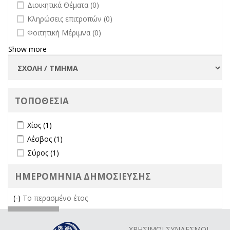
undefined
Διοικητικά Θέματα (0)
undefined
Κληρώσεις επιτροπών (0)
undefined
Φοιτητική Μέριμνα (0)
Show more
ΤΟΠΟΘΕΣΙΑ
Apply Χίος filter
Apply Χίος filter
Χίος (1)
Apply Λέσβος filter
Apply Λέσβος filter
Λέσβος (1)
Apply Σύρος filter
Apply Σύρος filter
Σύρος (1)
ΗΜΕΡΟΜΗΝΙΑ ΔΗΜΟΣΙΕΥΣΗΣ
(-)
Remove Το περασμένο έτος filter
Το περασμένο έτος
ΧΡΗΣΙΜΟΙ ΣΥΝΔΕΣΜΟΙ