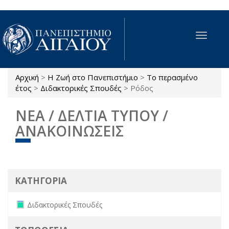
Παράκαμψη προς το κυρίως περιεχόμενο
Toggle
navigat
Αρχική
>
Η Ζωή στο Πανεπιστήμιο
>
Το περασμένο
Είστε εδώ
έτος
>
Διδακτορικές Σπουδές
>
Ρόδος
ΝΕΑ / ΔΕΛΤΙΑ ΤΥΠΟΥ /
ΑΝΑΚΟΙΝΩΣΕΙΣ
ΚΑΤΗΓΟΡΙΑ
Remove Διδακτορικές Σπουδές filter
Διδακτορικές Σπουδές