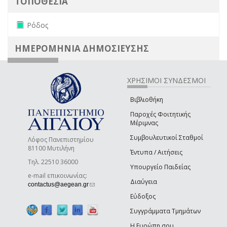
ΤΟΠΟΘΕΣΙΑ
Remove Ρόδος filter
Ρόδος
ΗΜΕΡΟΜΗΝΙΑ ΔΗΜΟΣΙΕΥΣΗΣ
ΧΡΗΣΙΜΟΙ ΣΥΝΔΕΣΜΟΙ
Βιβλιοθήκη
Παροχές Φοιτητικής
Μέριμνας
Συμβουλευτικοί Σταθμοί
Λόφος Πανεπιστημίου
81100 Μυτιλήνη
Έντυπα / Αιτήσεις
Τηλ. 22510 36000
Υπουργείο Παιδείας
e-mail επικοινωνίας:
Διαύγεια
(link sends e-mail)
contactus@aegean.gr
Εύδοξος
Συγγράμματα Τμημάτων
Η Ευρώπη σου