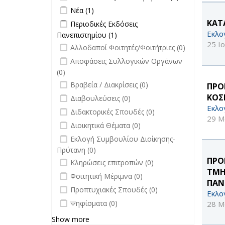
filter
Ανακοινώσεις
Apply Νέα filter
Apply Νέα filter
Νέα (1)
άλλων
Apply Περιοδικές Εκδόσεις
ΚΑΤ
Περιοδικές Εκδόσεις
φορέων filter
Πανεπιστημίου filter
Εκλο
Πανεπιστημίου (1)
Apply Περιοδικές
25 Ι
undefined
Εκδόσεις
Αλλοδαποί Φοιτητές/Φοιτήτριες (0)
Πανεπιστημίου filter
undefined
Αποφάσεις Συλλογικών Οργάνων
(0)
undefined
Βραβεία / Διακρίσεις (0)
ΠΡΟ
undefined
ΚΟΣ
Διαβουλεύσεις (0)
Εκλο
undefined
Διδακτορικές Σπουδές (0)
29 Μ
undefined
Διοικητικά Θέματα (0)
undefined
Εκλογή Συμβουλίου Διοίκησης-
Πρύτανη (0)
undefined
ΠΡΟ
Κληρώσεις επιτροπών (0)
ΤΜΗ
undefined
Φοιτητική Μέριμνα (0)
ΠΑΝΕ
undefined
Προπτυχιακές Σπουδές (0)
Εκλο
undefined
Ψηφίσματα (0)
28 Μ
Show more