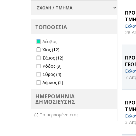
ΠΡΟ
ΤΜΗ
Εκλο
ΤΟΠΟΘΕΣΙΑ
28 Α
Remove Λέσβος filter
Λέσβος
Apply Χίος filter
Apply Χίος filter
Χίος (12)
Apply Σάμος filter
Apply Σάμος filter
ΠΡΟ
Σάμος (12)
ΓΕΩ
Apply Ρόδος filter
Apply Ρόδος filter
Ρόδος (9)
Εκλο
Apply Σύρος filter
Apply Σύρος filter
Σύρος (4)
7 Απ
Apply Λήμνος filter
Apply Λήμνος filter
Λήμνος (2)
ΗΜΕΡΟΜΗΝΙΑ
ΔΗΜΟΣΙΕΥΣΗΣ
ΠΡΟ
ΤΜΗ
(-)
Remove Το περασμένο έτος filter
Το περασμένο έτος
Εκλο
3 Απ