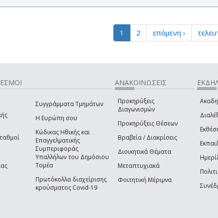
1
2
επόμενη ›
τελευ
ΔΕΣΜΟΙ
ΑΝΑΚΟΙΝΩΣΕΙΣ
ΕΚΔΗΛ
Προκηρύξεις
Ακαδη
Συγγράμματα Τμημάτων
Διαγωνισμών
κής
Διαλέξ
Η Ευρώπη σου
Προκηρύξεις Θέσεων
Εκθέσ
Κώδικας Ηθικής και
Σταθμοί
Βραβεία / Διακρίσεις
Επαγγελματικής
Εκπαι
Συμπεριφοράς
Διοικητικά Θέματα
Υπαλλήλων του Δημόσιου
Ημερί
Τομέα
ίας
Μεταπτυχιακά
Πολιτι
Πρωτόκολλα διαχείρισης
Φοιτητική Μέριμνα
Συνέδ
κρούσματος Covid-19