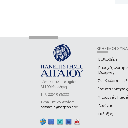
ΧΡΗΣΙΜΟΙ ΣΥΝ
Βιβλιοθήκη
Παροχές Φοιτητι
Μέριμνας
Συμβουλευτικοί 
Λόφος Πανεπιστημίου
81100 Μυτιλήνη
Έντυπα / Αιτήσεις
Τηλ. 22510 36000
Υπουργείο Παιδε
e-mail επικοινωνίας:
Διαύγεια
(link sends e-mail)
contactus@aegean.gr
Εύδοξος