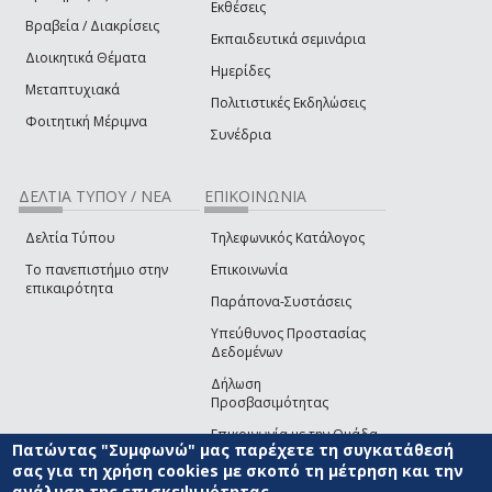
Εκθέσεις
Βραβεία / Διακρίσεις
Εκπαιδευτικά σεμινάρια
Διοικητικά Θέματα
Ημερίδες
Μεταπτυχιακά
Πολιτιστικές Εκδηλώσεις
Φοιτητική Μέριμνα
Συνέδρια
ΔΕΛΤΙΑ ΤΥΠΟΥ / ΝΕΑ
ΕΠΙΚΟΙΝΩΝΙΑ
Δελτία Τύπου
Τηλεφωνικός Κατάλογος
Το πανεπιστήμιο στην
Επικοινωνία
επικαιρότητα
Παράπονα-Συστάσεις
Υπεύθυνος Προστασίας
Δεδομένων
Δήλωση
Προσβασιμότητας
Επικοινωνία με την Ομάδα
Πατώντας "Συμφωνώ" μας παρέχετε τη συγκατάθεσή
Ανάπτυξης του site
(link sends e-mail)
σας για τη χρήση cookies με σκοπό τη μέτρηση και την
ανάλυση της επισκεψιμότητας.