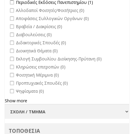
Apply Περιοδικές Εκδόσεις Πανεπιστημίου filter
Apply Περιοδικές
Περιοδικές Εκδόσεις Πανεπιστημίου (1)
Εκδόσεις
undefined
Αλλοδαποί Φοιτητές/Φοιτήτριες (0)
Πανεπιστημίου
undefined
Αποφάσεις Συλλογικών Οργάνων (0)
filter
undefined
Βραβεία / Διακρίσεις (0)
undefined
Διαβουλεύσεις (0)
undefined
Διδακτορικές Σπουδές (0)
undefined
Διοικητικά Θέματα (0)
undefined
Εκλογή Συμβουλίου Διοίκησης-Πρύτανη (0)
undefined
Κληρώσεις επιτροπών (0)
undefined
Φοιτητική Μέριμνα (0)
undefined
Προπτυχιακές Σπουδές (0)
undefined
Ψηφίσματα (0)
Show more
ΤΟΠΟΘΕΣΙΑ