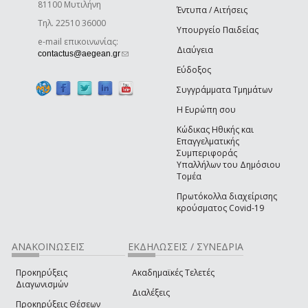
81100 Μυτιλήνη
Έντυπα / Αιτήσεις
Τηλ. 22510 36000
Υπουργείο Παιδείας
e-mail επικοινωνίας:
Διαύγεια
(link sends e-mail)
contactus@aegean.gr
Εύδοξος
Συγγράμματα Τμημάτων
Η Ευρώπη σου
Κώδικας Ηθικής και
Επαγγελματικής
Συμπεριφοράς
Υπαλλήλων του Δημόσιου
Τομέα
Πρωτόκολλα διαχείρισης
κρούσματος Covid-19
ΑΝΑΚΟΙΝΩΣΕΙΣ
ΕΚΔΗΛΩΣΕΙΣ / ΣΥΝΕΔΡΙΑ
Προκηρύξεις
Ακαδημαϊκές Τελετές
Διαγωνισμών
Διαλέξεις
Προκηρύξεις Θέσεων