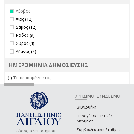
Remove Λέσβος filter
Λέσβος
Apply Χίος filter
Apply Χίος filter
Χίος (12)
Apply Σάμος filter
Apply Σάμος filter
Σάμος (12)
Apply Ρόδος filter
Apply Ρόδος filter
Ρόδος (9)
Apply Σύρος filter
Apply Σύρος filter
Σύρος (4)
Apply Λήμνος filter
Apply Λήμνος filter
Λήμνος (2)
ΗΜΕΡΟΜΗΝΙΑ ΔΗΜΟΣΙΕΥΣΗΣ
(-)
Remove Το περασμένο έτος filter
Το περασμένο έτος
ΧΡΗΣΙΜΟΙ ΣΥΝΔΕΣΜΟΙ
Βιβλιοθήκη
Παροχές Φοιτητικής
Μέριμνας
Συμβουλευτικοί Σταθμοί
Λόφος Πανεπιστημίου