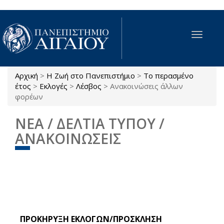
Παράκαμψη προς το κυρίως περιεχόμενο
Toggle
navigat
Αρχική
>
Η Ζωή στο Πανεπιστήμιο
>
Το περασμένο
Είστε εδώ
έτος
>
Εκλογές
>
Λέσβος
>
Ανακοινώσεις άλλων
φορέων
ΝΕΑ / ΔΕΛΤΙΑ ΤΥΠΟΥ /
ΑΝΑΚΟΙΝΩΣΕΙΣ
ΠΡΟΚΗΡΥΞΗ ΕΚΛΟΓΩΝ/ΠΡΟΣΚΛΗΣΗ