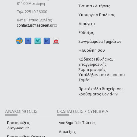
81100 Μυτιλήνη
Έντυπα / Αιτήσεις
Τηλ. 22510 36000
Υπουργείο Παιδείας
e-mail επικοινωνίας:
Διαύγεια
(link sends e-mail)
contactus@aegean.gr
Εύδοξος
Συγγράμματα Τμημάτων
Η Ευρώπη σου
Κώδικας Ηθικής και
Επαγγελματικής
Συμπεριφοράς
Υπαλλήλων του Δημόσιου
Τομέα
Πρωτόκολλα διαχείρισης
κρούσματος Covid-19
ΑΝΑΚΟΙΝΩΣΕΙΣ
ΕΚΔΗΛΩΣΕΙΣ / ΣΥΝΕΔΡΙΑ
Προκηρύξεις
Ακαδημαϊκές Τελετές
Διαγωνισμών
Διαλέξεις
Προκηρύξεις Θέσεων