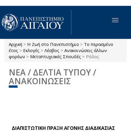
Παράκαμψη προς το κυρίως περιεχόμενο
Toggle
navigat
Αρχική
>
Η Ζωή στο Πανεπιστήμιο
>
Το περασμένο
Είστε εδώ
έτος
>
Εκλογές
>
Λέσβος
>
Ανακοινώσεις άλλων
φορέων
>
Μεταπτυχιακές Σπουδές
>
Ρόδος
ΝΕΑ / ΔΕΛΤΙΑ ΤΥΠΟΥ /
ΑΝΑΚΟΙΝΩΣΕΙΣ
ΔΙΑΠΙΣΤΩΤΙΚΗ ΠΡΑΞΗ ΑΓΟΝΗΣ ΔΙΑΔΙΚΑΣΙΑΣ