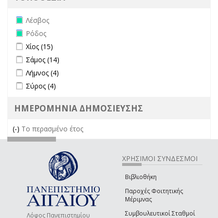
Remove Λέσβος filter
Λέσβος
Remove Ρόδος filter
Ρόδος
Apply Χίος filter
Apply Χίος filter
Χίος (15)
Apply Σάμος filter
Apply Σάμος filter
Σάμος (14)
Apply Λήμνος filter
Apply Λήμνος filter
Λήμνος (4)
Apply Σύρος filter
Apply Σύρος filter
Σύρος (4)
ΗΜΕΡΟΜΗΝΙΑ ΔΗΜΟΣΙΕΥΣΗΣ
(-)
Remove Το περασμένο έτος filter
Το περασμένο έτος
ΧΡΗΣΙΜΟΙ ΣΥΝΔΕΣΜΟΙ
Βιβλιοθήκη
Παροχές Φοιτητικής
Μέριμνας
Συμβουλευτικοί Σταθμοί
Λόφος Πανεπιστημίου