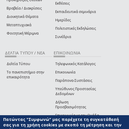
Εκθέσεις
Βραβεία / Διακρίσεις
Εκπαιδευτικά σεμινάρια
Διοικητικά Θέματα
Ημερίδες
Μεταπτυχιακά
Πολιτιστικές Εκδηλώσεις
Φοιτητική Μέριμνα
Συνέδρια
ΔΕΛΤΙΑ ΤΥΠΟΥ / ΝΕΑ
ΕΠΙΚΟΙΝΩΝΙΑ
Δελτία Τύπου
Τηλεφωνικός Κατάλογος
Το πανεπιστήμιο στην
Επικοινωνία
επικαιρότητα
Παράπονα-Συστάσεις
Υπεύθυνος Προστασίας
Δεδομένων
Δήλωση
Προσβασιμότητας
Επικοινωνία με την Ομάδα
Πατώντας "Συμφωνώ" μας παρέχετε τη συγκατάθεσή
Ανάπτυξης του site
(link sends e-mail)
σας για τη χρήση cookies με σκοπό τη μέτρηση και την