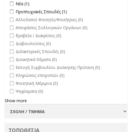
πανεπιστήμιο στην
Apply Νέα filter
Apply Νέα filter
Νέα (1)
filter
επικαιρότητα filter
Apply Προπτυχιακές Σπουδές filter
Apply Προπτυχιακές Σπουδές
Προπτυχιακές Σπουδές (1)
filter
undefined
Αλλοδαποί Φοιτητές/Φοιτήτριες (0)
undefined
Αποφάσεις Συλλογικών Οργάνων (0)
undefined
Βραβεία / Διακρίσεις (0)
undefined
Διαβουλεύσεις (0)
undefined
Διδακτορικές Σπουδές (0)
undefined
Διοικητικά Θέματα (0)
undefined
Εκλογή Συμβουλίου Διοίκησης-Πρύτανη (0)
undefined
Κληρώσεις επιτροπών (0)
undefined
Φοιτητική Μέριμνα (0)
undefined
Ψηφίσματα (0)
Show more
ΤΟΠΟΘΕΣΙΑ