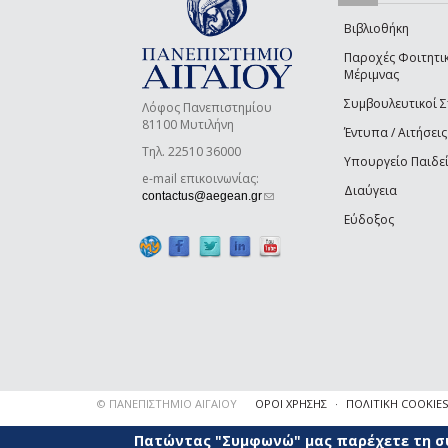
Βιβλιοθήκη
Παροχές Φοιτητι
Μέριμνας
Συμβουλευτικοί 
Λόφος Πανεπιστημίου
81100 Μυτιλήνη
Έντυπα / Αιτήσεις
Τηλ. 22510 36000
Υπουργείο Παιδε
e-mail επικοινωνίας:
Διαύγεια
(link sends e-mail)
contactus@aegean.gr
Εύδοξος
© ΠΑΝΕΠΙΣΤΗΜΙΟ ΑΙΓΑΙΟΥ
ΟΡΟΙ ΧΡΗΣΗΣ
ΠΟΛΙΤΙΚΗ COOKIES
Πατώντας "Συμφωνώ" μας παρέχετε τη συ