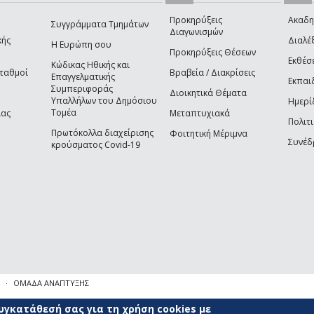
Προκηρύξεις
Ακαδη
Συγγράμματα Τμημάτων
Διαγωνισμών
κής
Διαλέξ
Η Ευρώπη σου
Προκηρύξεις Θέσεων
Εκθέσ
Κώδικας Ηθικής και
Σταθμοί
Βραβεία / Διακρίσεις
Επαγγελματικής
Εκπαι
Συμπεριφοράς
Διοικητικά Θέματα
Υπαλλήλων του Δημόσιου
Ημερί
Τομέα
ίας
Μεταπτυχιακά
Πολιτι
Πρωτόκολλα διαχείρισης
Φοιτητική Μέριμνα
Συνέδ
κρούσματος Covid-19
ΟΜΑΔΑ ΑΝΑΠΤΥΞΗΣ
γκατάθεσή σας για τη χρήση cookies με