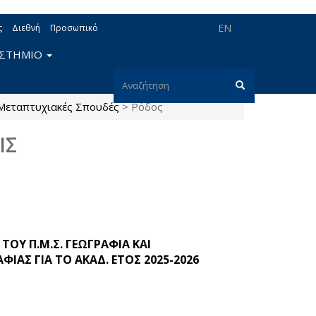
EN
ς
Διεθνή
Προσωπικό
ΙΣΤΗΜΙΟ
Φόρμα
Μεταπτυχιακές Σπουδές
>
Ρόδος
αναζήτησης
Αναζήτηση
ΙΣ
ΟΥ Π.Μ.Σ. ΓΕΩΓΡΑΦΙΑ ΚΑΙ
Σ ΓΙΑ ΤΟ ΑΚΑΔ. ΕΤΟΣ 2025-2026