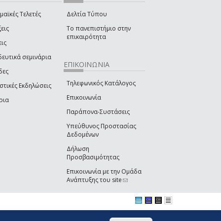
μαϊκές Τελετές
Δελτία Τύπου
εις
Το πανεπιστήμιο στην
επικαιρότητα
εις
δευτικά σεμινάρια
ΕΠΙΚΟΙΝΩΝΙΑ
δες
Τηλεφωνικός Κατάλογος
στικές Εκδηλώσεις
Επικοινωνία
ρια
Παράπονα-Συστάσεις
Υπεύθυνος Προστασίας
Δεδομένων
Δήλωση
Προσβασιμότητας
Επικοινωνία με την Ομάδα
Ανάπτυξης του site
(link sends e-mail)