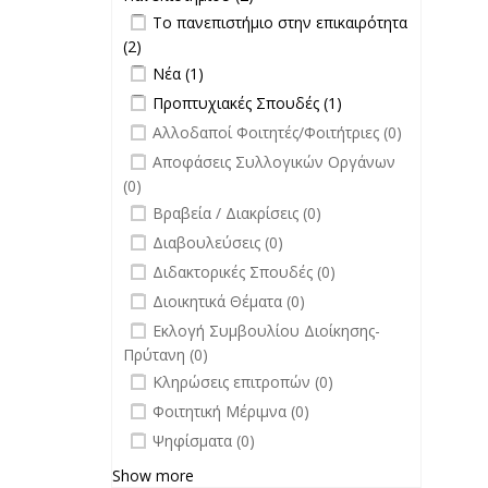
Apply Το πανεπιστήμιο στην
Εκδόσεις
Το πανεπιστήμιο στην επικαιρότητα
επικαιρότητα filter
Πανεπιστημίου filter
(2)
Apply Το πανεπιστήμιο στην
Apply Νέα filter
επικαιρότητα filter
Apply Νέα filter
Νέα (1)
Apply Προπτυχιακές Σπουδές filter
Apply
Προπτυχιακές Σπουδές (1)
Προπτυχιακές
undefined
Αλλοδαποί Φοιτητές/Φοιτήτριες (0)
Σπουδές filter
undefined
Αποφάσεις Συλλογικών Οργάνων
(0)
undefined
Βραβεία / Διακρίσεις (0)
undefined
Διαβουλεύσεις (0)
undefined
Διδακτορικές Σπουδές (0)
undefined
Διοικητικά Θέματα (0)
undefined
Εκλογή Συμβουλίου Διοίκησης-
Πρύτανη (0)
undefined
Κληρώσεις επιτροπών (0)
undefined
Φοιτητική Μέριμνα (0)
undefined
Ψηφίσματα (0)
Show more