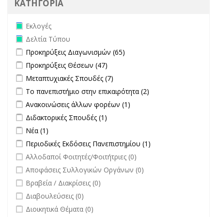
ΚΑΤΗΓΟΡΙΑ
Remove Εκλογές filter
Εκλογές
Remove Δελτία Τύπου filter
Δελτία Τύπου
Apply Προκηρύξεις Διαγωνισμών filter
Apply Προκηρύξεις
Προκηρύξεις Διαγωνισμών (65)
Διαγωνισμών filter
Apply Προκηρύξεις Θέσεων filter
Apply Προκηρύξεις Θέσεων
Προκηρύξεις Θέσεων (47)
filter
Apply Μεταπτυχιακές Σπουδές filter
Apply Μεταπτυχιακές Σπουδές
Μεταπτυχιακές Σπουδές (7)
filter
Apply Το πανεπιστήμιο στην επικαιρότητα filter
Apply Το
Το πανεπιστήμιο στην επικαιρότητα (2)
πανεπιστήμιο στην
Apply Ανακοινώσεις άλλων φορέων filter
Apply Ανακοινώσεις
Ανακοινώσεις άλλων φορέων (1)
επικαιρότητα filter
άλλων φορέων filter
Apply Διδακτορικές Σπουδές filter
Apply Διδακτορικές Σπουδές
Διδακτορικές Σπουδές (1)
filter
Apply Νέα filter
Apply Νέα filter
Νέα (1)
Apply Περιοδικές Εκδόσεις Πανεπιστημίου filter
Apply Περιοδικές
Περιοδικές Εκδόσεις Πανεπιστημίου (1)
Εκδόσεις
undefined
Αλλοδαποί Φοιτητές/Φοιτήτριες (0)
Πανεπιστημίου
undefined
Αποφάσεις Συλλογικών Οργάνων (0)
filter
undefined
Βραβεία / Διακρίσεις (0)
undefined
Διαβουλεύσεις (0)
undefined
Διοικητικά Θέματα (0)