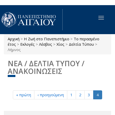
Παράκαμψη προς το κυρίως περιεχόμενο
Toggle
navigat
Αρχική
>
Η Ζωή στο Πανεπιστήμιο
>
Το περασμένο
Είστε εδώ
έτος
>
Εκλογές
>
Λέσβος
>
Χίος
>
Δελτία Τύπου
>
Λήμνος
ΝΕΑ / ΔΕΛΤΙΑ ΤΥΠΟΥ /
ΑΝΑΚΟΙΝΩΣΕΙΣ
« πρώτη
‹ προηγούμενη
1
2
3
4