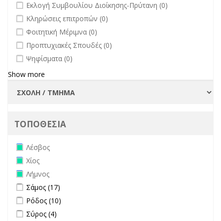
undefined
Εκλογή Συμβουλίου Διοίκησης-Πρύτανη (0)
undefined
Κληρώσεις επιτροπών (0)
undefined
Φοιτητική Μέριμνα (0)
undefined
Προπτυχιακές Σπουδές (0)
undefined
Ψηφίσματα (0)
Show more
ΤΟΠΟΘΕΣΙΑ
Remove Λέσβος filter
Λέσβος
Remove Χίος filter
Χίος
Remove Λήμνος filter
Λήμνος
Apply Σάμος filter
Apply Σάμος filter
Σάμος (17)
Apply Ρόδος filter
Apply Ρόδος filter
Ρόδος (10)
Apply Σύρος filter
Apply Σύρος filter
Σύρος (4)