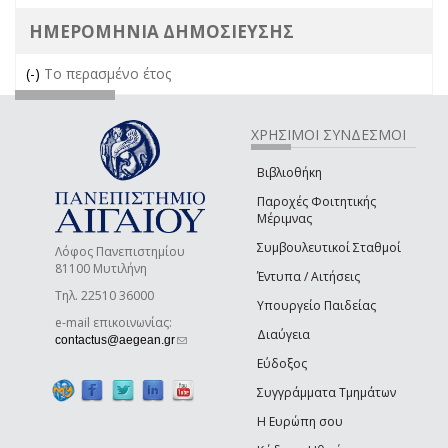
ΗΜΕΡΟΜΗΝΙΑ ΔΗΜΟΣΙΕΥΣΗΣ
(-)
Remove Το περασμένο έτος filter
Το περασμένο έτος
ΧΡΗΣΙΜΟΙ ΣΥΝΔΕΣΜΟΙ
Βιβλιοθήκη
Παροχές Φοιτητικής
Μέριμνας
Συμβουλευτικοί Σταθμοί
Λόφος Πανεπιστημίου
81100 Μυτιλήνη
Έντυπα / Αιτήσεις
Τηλ. 22510 36000
Υπουργείο Παιδείας
e-mail επικοινωνίας:
Διαύγεια
(link sends e-mail)
contactus@aegean.gr
Εύδοξος
Συγγράμματα Τμημάτων
Η Ευρώπη σου