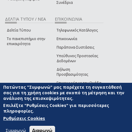
Συνέδρια
ΔΕΛΤΙΑ ΤΥΠΟΥ / ΝΕΑ
ΕΠΙΚΟΙΝΩΝΙΑ
Δελτία Τύπου
Τηλεφωνικός Κατάλογος
Το πανεπιστήμιο στην
Επικοινωνία
επικαιρότητα
Παράπονα-Συστάσεις
Υπεύθυνος Προστασίας
Δεδομένων
Δήλωση
Προσβασιμότητας
Επικοινωνία με την Ομάδα
Πατώντας "Συμφωνώ" μας παρέχετε τη συγκατάθεσή
Ανάπτυξης του site
(link sends e-mail)
σας για τη χρήση cookies με σκοπό τη μέτρηση και την
ανάλυση της επισκεψιμότητας.
© ΠΑΝΕΠΙΣΤΗΜΙΟ ΑΙΓΑΙΟΥ
ΟΡΟΙ ΧΡΗΣΗΣ
ΠΟΛΙΤΙΚΗ COOKIES
ΟΜΑΔΑ
ΑΝΑΠΤΥΞΗΣ
Επιλέξτε "Ρυθμίσεις Cookies" για περισσότερες
πληροφορίες.
Ρυθμίσεις Cookies
Συμφωνώ
Διαφωνώ