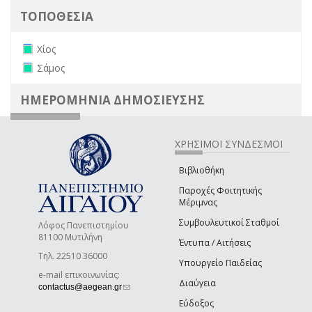
ΤΟΠΟΘΕΣΙΑ
Remove Χίος filter
Χίος
Remove Σάμος filter
Σάμος
ΗΜΕΡΟΜΗΝΙΑ ΔΗΜΟΣΙΕΥΣΗΣ
ΧΡΗΣΙΜΟΙ ΣΥΝΔΕΣΜΟΙ
Βιβλιοθήκη
Παροχές Φοιτητικής
Μέριμνας
Συμβουλευτικοί Σταθμοί
Λόφος Πανεπιστημίου
81100 Μυτιλήνη
Έντυπα / Αιτήσεις
Τηλ. 22510 36000
Υπουργείο Παιδείας
e-mail επικοινωνίας:
Διαύγεια
(link sends e-mail)
contactus@aegean.gr
Εύδοξος