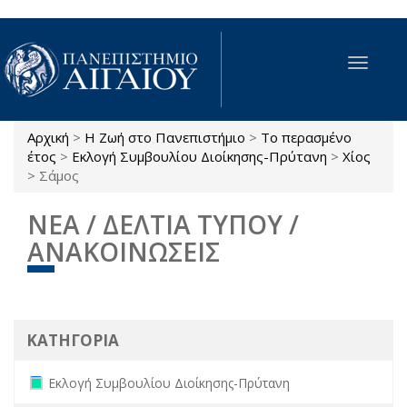
Παράκαμψη προς το κυρίως περιεχόμενο
Toggle
navigat
Αρχική
>
Η Ζωή στο Πανεπιστήμιο
>
Το περασμένο
Είστε εδώ
έτος
>
Εκλογή Συμβουλίου Διοίκησης-Πρύτανη
>
Χίος
>
Σάμος
ΝΕΑ / ΔΕΛΤΙΑ ΤΥΠΟΥ /
ΑΝΑΚΟΙΝΩΣΕΙΣ
ΚΑΤΗΓΟΡΙΑ
Remove Εκλογή Συμβουλίου Διοίκησης-Πρύτανη filter
Εκλογή Συμβουλίου Διοίκησης-Πρύτανη