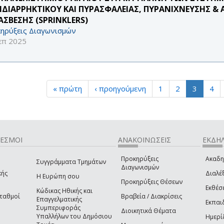
ΙΔΙΑΡΡΗΚΤΙΚΟΥ ΚΑΙ ΠΥΡΑΣΦΑΛΕΙΑΣ, ΠΥΡΑΝΙΧΝΕΥΣΗΣ &
ΑΣΒΕΣΗΣ (SPRINKLERS)
ηρύξεις Διαγωνισμών
επ 2025
« πρώτη
‹ προηγούμενη
1
2
3
4
ΔΕΣΜΟΙ
ΑΝΑΚΟΙΝΩΣΕΙΣ
ΕΚΔΗΛ
Προκηρύξεις
Ακαδη
Συγγράμματα Τμημάτων
Διαγωνισμών
κής
Διαλέξ
Η Ευρώπη σου
Προκηρύξεις Θέσεων
Εκθέσ
Κώδικας Ηθικής και
Σταθμοί
Βραβεία / Διακρίσεις
Επαγγελματικής
Εκπαι
Συμπεριφοράς
Διοικητικά Θέματα
Υπαλλήλων του Δημόσιου
Ημερί