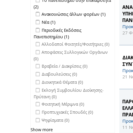
Το πανεπιστήμιο στην επικαιρότητα
Σπουδές filter
επικαιρότητα filter
(2)
Apply Το πανεπιστήμιο στην
ΑΝΑ
Apply Ανακοινώσεις άλλων φορέων
επικαιρότητα filter
Apply
ΥΠΗΡ
Ανακοινώσεις άλλων φορέων (1)
filter
Ανακοινώσεις
ΠΑΝ
Apply Νέα filter
Apply Νέα filter
Νέα (1)
άλλων
Προκ
Apply Περιοδικές Εκδόσεις
Περιοδικές Εκδόσεις
φορέων filter
27 Φ
Πανεπιστημίου filter
Πανεπιστημίου (1)
Apply Περιοδικές
undefined
Εκδόσεις
Αλλοδαποί Φοιτητές/Φοιτήτριες (0)
Πανεπιστημίου filter
undefined
Αποφάσεις Συλλογικών Οργάνων
ΔΙΑ
(0)
ΣΥΝ
undefined
Βραβεία / Διακρίσεις (0)
Προκ
undefined
Διαβουλεύσεις (0)
21 Ν
undefined
Διοικητικά Θέματα (0)
undefined
Εκλογή Συμβουλίου Διοίκησης-
Πρύτανη (0)
ΠΑΡ
undefined
Φοιτητική Μέριμνα (0)
ΕΛΛ
undefined
Προπτυχιακές Σπουδές (0)
ΠΡΑ
undefined
Ψηφίσματα (0)
Προκ
11 Ν
Show more