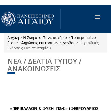
Παράκαμψη προς το κυρίως περιεχόμενο
Toggle
navigat
Αρχική
>
Η Ζωή στο Πανεπιστήμιο
>
Το περασμένο
Είστε εδώ
έτος
>
Κληρώσεις επιτροπών
>
Λέσβος
>
Περιοδικές
Εκδόσεις Πανεπιστημίου
ΝΕΑ / ΔΕΛΤΙΑ ΤΥΠΟΥ /
ΑΝΑΚΟΙΝΩΣΕΙΣ
«ΠΕΡΙΒΑΛΛΟΝ & ΦΥΣΗ- Π&Φ» (ΦΕΒΡΟΥΑΡΙΟΣ