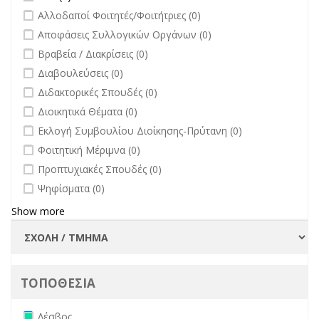
undefined
Αλλοδαποί Φοιτητές/Φοιτήτριες (0)
undefined
Αποφάσεις Συλλογικών Οργάνων (0)
undefined
Βραβεία / Διακρίσεις (0)
undefined
Διαβουλεύσεις (0)
undefined
Διδακτορικές Σπουδές (0)
undefined
Διοικητικά Θέματα (0)
undefined
Εκλογή Συμβουλίου Διοίκησης-Πρύτανη (0)
undefined
Φοιτητική Μέριμνα (0)
undefined
Προπτυχιακές Σπουδές (0)
undefined
Ψηφίσματα (0)
Show more
ΤΟΠΟΘΕΣΙΑ
Remove Λέσβος filter
Λέσβος