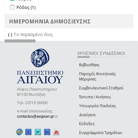
Apply Ρόδος filter
Apply Ρόδος filter
Ρόδος (1)
ΗΜΕΡΟΜΗΝΙΑ ΔΗΜΟΣΙΕΥΣΗΣ
(-)
Remove Το περασμένο έτος filter
Το περασμένο έτος
ΧΡΗΣΙΜΟΙ ΣΥΝΔΕΣΜΟΙ
Βιβλιοθήκη
Παροχές Φοιτητικής
Μέριμνας
Συμβουλευτικοί Σταθμοί
Λόφος Πανεπιστημίου
81100 Μυτιλήνη
Έντυπα / Αιτήσεις
Τηλ. 22510 36000
Υπουργείο Παιδείας
e-mail επικοινωνίας:
Διαύγεια
(link sends e-mail)
contactus@aegean.gr
Εύδοξος
Συγγράμματα Τμημάτων