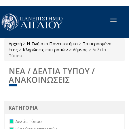
Παράκαμψη προς το κυρίως περιεχόμενο
Toggle
navigat
Αρχική
>
Η Ζωή στο Πανεπιστήμιο
>
Το περασμένο
Είστε εδώ
έτος
>
Κληρώσεις επιτροπών
>
Λήμνος
>
Δελτία
Τύπου
ΝΕΑ / ΔΕΛΤΙΑ ΤΥΠΟΥ /
ΑΝΑΚΟΙΝΩΣΕΙΣ
ΚΑΤΗΓΟΡΙΑ
Remove Δελτία Τύπου filter
Δελτία Τύπου
Remove Κληρώσεις επιτροπών filter