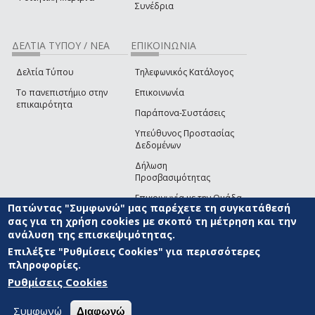
Συνέδρια
ΔΕΛΤΙΑ ΤΥΠΟΥ / ΝΕΑ
ΕΠΙΚΟΙΝΩΝΙΑ
Δελτία Τύπου
Τηλεφωνικός Κατάλογος
Το πανεπιστήμιο στην
Επικοινωνία
επικαιρότητα
Παράπονα-Συστάσεις
Υπεύθυνος Προστασίας
Δεδομένων
Δήλωση
Προσβασιμότητας
Επικοινωνία με την Ομάδα
Πατώντας "Συμφωνώ" μας παρέχετε τη συγκατάθεσή
Ανάπτυξης του site
(link sends e-mail)
σας για τη χρήση cookies με σκοπό τη μέτρηση και την
ανάλυση της επισκεψιμότητας.
© ΠΑΝΕΠΙΣΤΗΜΙΟ ΑΙΓΑΙΟΥ
ΟΡΟΙ ΧΡΗΣΗΣ
ΠΟΛΙΤΙΚΗ COOKIES
ΟΜΑΔΑ
ΑΝΑΠΤΥΞΗΣ
Επιλέξτε "Ρυθμίσεις Cookies" για περισσότερες
πληροφορίες.
Ρυθμίσεις Cookies
Συμφωνώ
Διαφωνώ