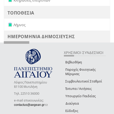
Κληρώσεις επιτροπών
ΤΟΠΟΘΕΣΙΑ
Remove Λήμνος filter
Λήμνος
ΗΜΕΡΟΜΗΝΙΑ ΔΗΜΟΣΙΕΥΣΗΣ
ΧΡΗΣΙΜΟΙ ΣΥΝΔΕΣΜΟΙ
Βιβλιοθήκη
Παροχές Φοιτητικής
Μέριμνας
Συμβουλευτικοί Σταθμοί
Λόφος Πανεπιστημίου
81100 Μυτιλήνη
Έντυπα / Αιτήσεις
Τηλ. 22510 36000
Υπουργείο Παιδείας
e-mail επικοινωνίας:
Διαύγεια
(link sends e-mail)
contactus@aegean.gr
Εύδοξος