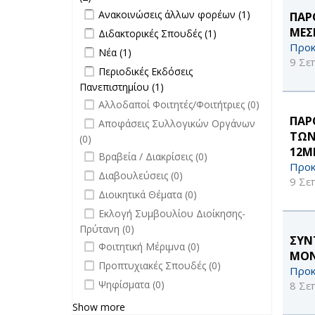
Apply Ανακοινώσεις άλλων φορέων
επικαιρότητα filter
Apply
Ανακοινώσεις άλλων φορέων (1)
ΠΑΡ
filter
Ανακοινώσεις
Apply Διδακτορικές Σπουδές filter
Apply
ΜΕΣ
Διδακτορικές Σπουδές (1)
άλλων
Διδακτορικές
Προκ
Apply Νέα filter
Apply Νέα filter
Νέα (1)
φορέων filter
Σπουδές
9 Σε
Apply Περιοδικές Εκδόσεις
Περιοδικές Εκδόσεις
filter
Πανεπιστημίου filter
Πανεπιστημίου (1)
Apply Περιοδικές
undefined
Εκδόσεις
Αλλοδαποί Φοιτητές/Φοιτήτριες (0)
Πανεπιστημίου filter
undefined
ΠΑΡ
Αποφάσεις Συλλογικών Οργάνων
ΤΩΝ
(0)
12Μ
undefined
Βραβεία / Διακρίσεις (0)
Προκ
undefined
Διαβουλεύσεις (0)
9 Σε
undefined
Διοικητικά Θέματα (0)
undefined
Εκλογή Συμβουλίου Διοίκησης-
Πρύτανη (0)
ΣΥΝ
undefined
Φοιτητική Μέριμνα (0)
ΜΟΝ
undefined
Προπτυχιακές Σπουδές (0)
Προκ
undefined
Ψηφίσματα (0)
8 Σε
Show more