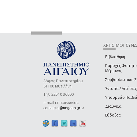
ΧΡΗΣΙΜΟΙ ΣΥΝ
Βιβλιοθήκη
Παροχές Φοιτητι
Μέριμνας
Συμβουλευτικοί 
Λόφος Πανεπιστημίου
81100 Μυτιλήνη
Έντυπα / Αιτήσεις
Τηλ. 22510 36000
Υπουργείο Παιδε
e-mail επικοινωνίας:
Διαύγεια
(link sends e-mail)
contactus@aegean.gr
Εύδοξος