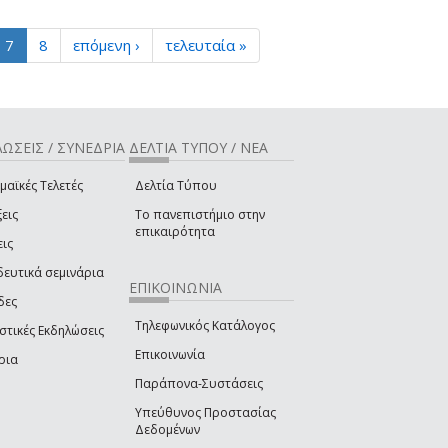
7
8
επόμενη ›
τελευταία »
ΩΣΕΙΣ / ΣΥΝΕΔΡΙΑ
ΔΕΛΤΙΑ ΤΥΠΟΥ / ΝΕΑ
μαϊκές Τελετές
Δελτία Τύπου
εις
Το πανεπιστήμιο στην
επικαιρότητα
εις
δευτικά σεμινάρια
ΕΠΙΚΟΙΝΩΝΙΑ
δες
Τηλεφωνικός Κατάλογος
στικές Εκδηλώσεις
Επικοινωνία
ρια
Παράπονα-Συστάσεις
Υπεύθυνος Προστασίας
Δεδομένων