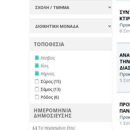
ΣΥΝ
ΚΤΙ
Προκ
8 Σε
ΤΟΠΟΘΕΣΙΑ
ΑΝΑ
Remove Λέσβος filter
Λέσβος
ΤΗΝ
Remove Χίος filter
Χίος
ΔΙΑ
Remove Λήμνος filter
Λήμνος
Προκ
Apply Σύρος filter
Apply Σύρος filter
5 Σε
Σύρος (15)
Apply Σάμος filter
Apply Σάμος filter
Σάμος (13)
Apply Ρόδος filter
Apply Ρόδος filter
Ρόδος (6)
ΠΡΟ
ΗΜΕΡΟΜΗΝΙΑ
ΠΑΝ
ΔΗΜΟΣΙΕΥΣΗΣ
Προκ
1 Σε
(-)
Remove Το περασμένο έτος filter
Το περασμένο έτος