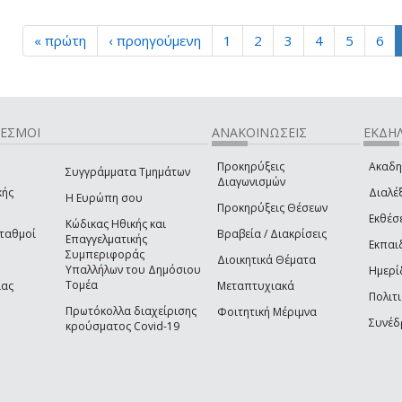
« πρώτη
‹ προηγούμενη
1
2
3
4
5
6
ΔΕΣΜΟΙ
ΑΝΑΚΟΙΝΩΣΕΙΣ
ΕΚΔΗΛ
Προκηρύξεις
Ακαδη
Συγγράμματα Τμημάτων
Διαγωνισμών
κής
Διαλέξ
Η Ευρώπη σου
Προκηρύξεις Θέσεων
Εκθέσ
Κώδικας Ηθικής και
Σταθμοί
Βραβεία / Διακρίσεις
Επαγγελματικής
Εκπαι
Συμπεριφοράς
Διοικητικά Θέματα
Υπαλλήλων του Δημόσιου
Ημερί
Τομέα
ίας
Μεταπτυχιακά
Πολιτι
Πρωτόκολλα διαχείρισης
Φοιτητική Μέριμνα
Συνέδ
κρούσματος Covid-19