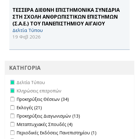
ΤΕΣΣΕΡΑ ΔΙΕΘΝΗ ΕΠΙΣΤΗΜΟΝΙΚΑ ΣΥΝΕΔΡΙΑ
ΣΤΗ ΣΧΟΛΗ ΑΝΘΡΩΠΙΣΤΙΚΩΝ ΕΠΙΣΤΗΜΩΝ
(Σ.Α.Ε.) ΤΟΥ ΠΑΝΕΠΙΣΤΗΜΙΟΥ ΑΙΓΑΙΟΥ
Δελτία Τύπου
19 Φεβ 2026
ΚΑΤΗΓΟΡΙΑ
Remove Δελτία Τύπου filter
Δελτία Τύπου
Remove Κληρώσεις επιτροπών filter
Κληρώσεις επιτροπών
Apply Προκηρύξεις Θέσεων filter
Apply Προκηρύξεις Θέσεων
Προκηρύξεις Θέσεων (34)
filter
Apply Εκλογές filter
Apply Εκλογές filter
Εκλογές (21)
Apply Προκηρύξεις Διαγωνισμών filter
Apply Προκηρύξεις
Προκηρύξεις Διαγωνισμών (13)
Διαγωνισμών filter
Apply Μεταπτυχιακές Σπουδές filter
Apply Μεταπτυχιακές Σπουδές
Μεταπτυχιακές Σπουδές (4)
filter
Apply Περιοδικές Εκδόσεις Πανεπιστημίου filter
Apply Περιοδικές
Περιοδικές Εκδόσεις Πανεπιστημίου (1)
Εκδόσεις