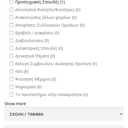
Apply Προπτυχιακές Σπουδές filter
Apply Προπτυχιακές Σπουδές
Προπτυχιακές Σπουδές (1)
Πανεπιστημίου
filter
undefined
Αλλοδαποί Φοιτητές/Φοιτήτριες (0)
filter
undefined
Ανακοινώσεις άλλων φορέων (0)
undefined
Αποφάσεις Συλλογικών Οργάνων (0)
undefined
Βραβεία / Διακρίσεις (0)
undefined
Διαβουλεύσεις (0)
undefined
Διδακτορικές Σπουδές (0)
undefined
Διοικητικά Θέματα (0)
undefined
Εκλογή Συμβουλίου Διοίκησης-Πρύτανη (0)
undefined
Νέα (0)
undefined
Φοιτητική Μέριμνα (0)
undefined
Ψηφίσματα (0)
undefined
Το πανεπιστήμιο στην επικαιρότητα (0)
Show more