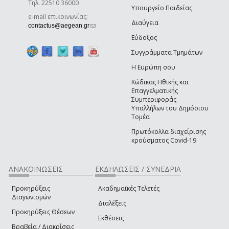
Τηλ. 22510 36000
Υπουργείο Παιδείας
e-mail επικοινωνίας:
Διαύγεια
(link sends e-mail)
contactus@aegean.gr
Εύδοξος
Συγγράμματα Τμημάτων
Η Ευρώπη σου
Κώδικας Ηθικής και
Επαγγελματικής
Συμπεριφοράς
Υπαλλήλων του Δημόσιου
Τομέα
Πρωτόκολλα διαχείρισης
κρούσματος Covid-19
ΑΝΑΚΟΙΝΩΣΕΙΣ
ΕΚΔΗΛΩΣΕΙΣ / ΣΥΝΕΔΡΙΑ
Προκηρύξεις
Ακαδημαϊκές Τελετές
Διαγωνισμών
Διαλέξεις
Προκηρύξεις Θέσεων
Εκθέσεις
Βραβεία / Διακρίσεις