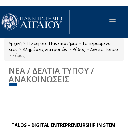
Παράκαμψη προς το κυρίως περιεχόμενο
Toggle
navigat
Αρχική
>
Η Ζωή στο Πανεπιστήμιο
>
Το περασμένο
Είστε εδώ
έτος
>
Κληρώσεις επιτροπών
>
Ρόδος
>
Δελτία Τύπου
>
Σάμος
ΝΕΑ / ΔΕΛΤΙΑ ΤΥΠΟΥ /
ΑΝΑΚΟΙΝΩΣΕΙΣ
TALOS – DIGITAL ENTREPRENEURSHIP IN STEM