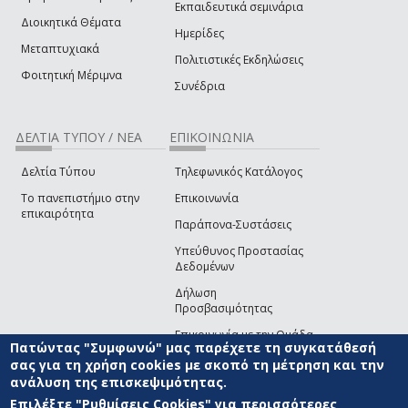
Εκπαιδευτικά σεμινάρια
Διοικητικά Θέματα
Ημερίδες
Μεταπτυχιακά
Πολιτιστικές Εκδηλώσεις
Φοιτητική Μέριμνα
Συνέδρια
ΔΕΛΤΙΑ ΤΥΠΟΥ / ΝΕΑ
ΕΠΙΚΟΙΝΩΝΙΑ
Δελτία Τύπου
Τηλεφωνικός Κατάλογος
Το πανεπιστήμιο στην
Επικοινωνία
επικαιρότητα
Παράπονα-Συστάσεις
Υπεύθυνος Προστασίας
Δεδομένων
Δήλωση
Προσβασιμότητας
Επικοινωνία με την Ομάδα
Πατώντας "Συμφωνώ" μας παρέχετε τη συγκατάθεσή
Ανάπτυξης του site
(link sends e-mail)
σας για τη χρήση cookies με σκοπό τη μέτρηση και την
ανάλυση της επισκεψιμότητας.
© ΠΑΝΕΠΙΣΤΗΜΙΟ ΑΙΓΑΙΟΥ
ΟΡΟΙ ΧΡΗΣΗΣ
ΠΟΛΙΤΙΚΗ COOKIES
ΟΜΑΔΑ
ΑΝΑΠΤΥΞΗΣ
Επιλέξτε "Ρυθμίσεις Cookies" για περισσότερες