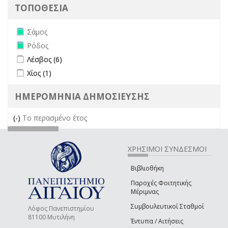
ΤΟΠΟΘΕΣΙΑ
Remove Σάμος filter
Σάμος
Remove Ρόδος filter
Ρόδος
Apply Λέσβος filter
Apply Λέσβος filter
Λέσβος (6)
Apply Χίος filter
Apply Χίος filter
Χίος (1)
ΗΜΕΡΟΜΗΝΙΑ ΔΗΜΟΣΙΕΥΣΗΣ
(-)
Remove Το περασμένο έτος filter
Το περασμένο έτος
ΧΡΗΣΙΜΟΙ ΣΥΝΔΕΣΜΟΙ
Βιβλιοθήκη
Παροχές Φοιτητικής
Μέριμνας
Συμβουλευτικοί Σταθμοί
Λόφος Πανεπιστημίου
81100 Μυτιλήνη
Έντυπα / Αιτήσεις