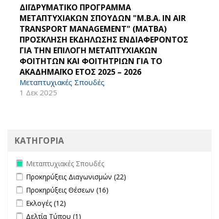
ΔΙΪΔΡΥΜΑΤΙΚΟ ΠΡΟΓΡΑΜΜΑ
ΜΕΤΑΠΤΥΧΙΑΚΩΝ ΣΠΟΥΔΩΝ "M.B.A. IN AIR
TRANSPORT MANAGEMENT" (MATBA)
ΠΡΟΣΚΛΗΣΗ ΕΚΔΗΛΩΣΗΣ ΕΝΔΙΑΦΕΡΟΝΤΟΣ
ΓΙΑ ΤΗΝ ΕΠΙΛΟΓΗ ΜΕΤΑΠΤΥΧΙΑΚΩΝ
ΦΟΙΤΗΤΩΝ ΚΑΙ ΦΟΙΤΗΤΡΙΩΝ ΓΙΑ ΤΟ
ΑΚΑΔΗΜΑΪΚΟ ΕΤΟΣ 2025 – 2026
Μεταπτυχιακές Σπουδές
1 Δεκ 2025
ΚΑΤΗΓΟΡΙΑ
Remove Μεταπτυχιακές Σπουδές filter
Μεταπτυχιακές Σπουδές
Apply Προκηρύξεις Διαγωνισμών filter
Apply Προκηρύξεις
Προκηρύξεις Διαγωνισμών (22)
Διαγωνισμών filter
Apply Προκηρύξεις Θέσεων filter
Apply Προκηρύξεις Θέσεων
Προκηρύξεις Θέσεων (16)
filter
Apply Εκλογές filter
Apply Εκλογές filter
Εκλογές (12)
Apply Δελτία Τύπου filter
Apply Δελτία Τύπου filter
Δελτία Τύπου (1)