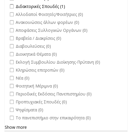
Apply Διδακτορικές Σπουδές filter
Apply Διδακτορικές Σπουδές
Διδακτορικές Σπουδές (1)
filter
undefined
Αλλοδαποί Φοιτητές/Φοιτήτριες (0)
undefined
Ανακοινώσεις άλλων φορέων (0)
undefined
Αποφάσεις Συλλογικών Οργάνων (0)
undefined
Βραβεία / Διακρίσεις (0)
undefined
Διαβουλεύσεις (0)
undefined
Διοικητικά Θέματα (0)
undefined
Εκλογή Συμβουλίου Διοίκησης-Πρύτανη (0)
undefined
Κληρώσεις επιτροπών (0)
undefined
Νέα (0)
undefined
Φοιτητική Μέριμνα (0)
undefined
Περιοδικές Εκδόσεις Πανεπιστημίου (0)
undefined
Προπτυχιακές Σπουδές (0)
undefined
Ψηφίσματα (0)
undefined
Το πανεπιστήμιο στην επικαιρότητα (0)
Show more