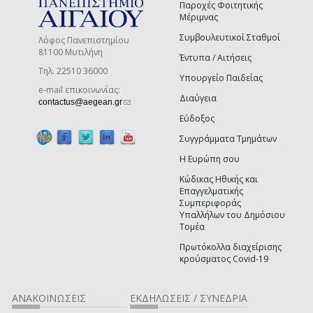
Παροχές Φοιτητικής
Μέριμνας
Συμβουλευτικοί Σταθμοί
Λόφος Πανεπιστημίου
81100 Μυτιλήνη
Έντυπα / Αιτήσεις
Τηλ. 22510 36000
Υπουργείο Παιδείας
e-mail επικοινωνίας:
Διαύγεια
(link sends e-mail)
contactus@aegean.gr
Εύδοξος
Συγγράμματα Τμημάτων
Η Ευρώπη σου
Κώδικας Ηθικής και
Επαγγελματικής
Συμπεριφοράς
Υπαλλήλων του Δημόσιου
Τομέα
Πρωτόκολλα διαχείρισης
κρούσματος Covid-19
ΑΝΑΚΟΙΝΩΣΕΙΣ
ΕΚΔΗΛΩΣΕΙΣ / ΣΥΝΕΔΡΙΑ