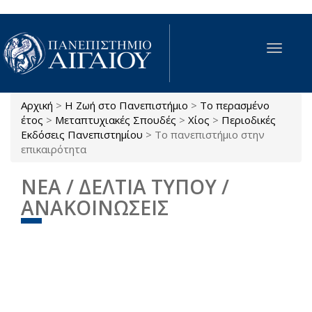
Παράκαμψη προς το κυρίως περιεχόμενο
Toggle
navigat
Αρχική
>
Η Ζωή στο Πανεπιστήμιο
>
Το περασμένο
Είστε εδώ
έτος
>
Μεταπτυχιακές Σπουδές
>
Χίος
>
Περιοδικές
Εκδόσεις Πανεπιστημίου
>
Το πανεπιστήμιο στην
επικαιρότητα
ΝΕΑ / ΔΕΛΤΙΑ ΤΥΠΟΥ /
ΑΝΑΚΟΙΝΩΣΕΙΣ