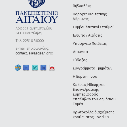
Βιβλιοθήκη
Παροχές Φοιτητικής
Μέριμνας
Συμβουλευτικοί Σταθμοί
Λόφος Πανεπιστημίου
81100 Μυτιλήνη
Έντυπα / Αιτήσεις
Τηλ. 22510 36000
Υπουργείο Παιδείας
e-mail επικοινωνίας:
Διαύγεια
(link sends e-mail)
contactus@aegean.gr
Εύδοξος
Συγγράμματα Τμημάτων
Η Ευρώπη σου
Κώδικας Ηθικής και
Επαγγελματικής
Συμπεριφοράς
Υπαλλήλων του Δημόσιου
Τομέα
Πρωτόκολλα διαχείρισης
κρούσματος Covid-19