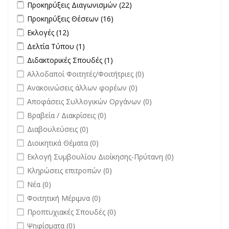
Apply Προκηρύξεις Διαγωνισμών filter
Apply Προκηρύξεις
Προκηρύξεις Διαγωνισμών (22)
Διαγωνισμών filter
Apply Προκηρύξεις Θέσεων filter
Apply Προκηρύξεις Θέσεων
Προκηρύξεις Θέσεων (16)
filter
Apply Εκλογές filter
Apply Εκλογές filter
Εκλογές (12)
Apply Δελτία Τύπου filter
Apply Δελτία Τύπου filter
Δελτία Τύπου (1)
Apply Διδακτορικές Σπουδές filter
Apply Διδακτορικές Σπουδές
Διδακτορικές Σπουδές (1)
filter
undefined
Αλλοδαποί Φοιτητές/Φοιτήτριες (0)
undefined
Ανακοινώσεις άλλων φορέων (0)
undefined
Αποφάσεις Συλλογικών Οργάνων (0)
undefined
Βραβεία / Διακρίσεις (0)
undefined
Διαβουλεύσεις (0)
undefined
Διοικητικά Θέματα (0)
undefined
Εκλογή Συμβουλίου Διοίκησης-Πρύτανη (0)
undefined
Κληρώσεις επιτροπών (0)
undefined
Νέα (0)
undefined
Φοιτητική Μέριμνα (0)
undefined
Προπτυχιακές Σπουδές (0)
undefined
Ψηφίσματα (0)