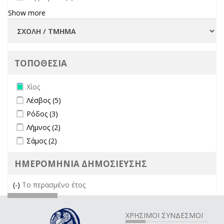
Show more
ΤΟΠΟΘΕΣΙΑ
Remove Χίος filter
Χίος
Apply Λέσβος filter
Apply Λέσβος filter
Λέσβος (5)
Apply Ρόδος filter
Apply Ρόδος filter
Ρόδος (3)
Apply Λήμνος filter
Apply Λήμνος filter
Λήμνος (2)
Apply Σάμος filter
Apply Σάμος filter
Σάμος (2)
ΗΜΕΡΟΜΗΝΙΑ ΔΗΜΟΣΙΕΥΣΗΣ
(-)
Remove Το περασμένο έτος filter
Το περασμένο έτος
ΧΡΗΣΙΜΟΙ ΣΥΝΔΕΣΜΟΙ