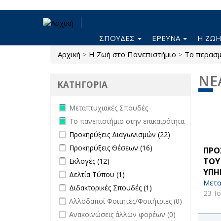
Παράκαμψη προς το κυρίως περιεχόμενο
ΣΠΟΥΔΕΣ
ΕΡΕΥΝΑ
Η ΖΩ
Αρχική
>
Η Ζωή στο Πανεπιστήμιο
>
Το περασμ
Είστε εδώ
ΝΕ
ΚΑΤΗΓΟΡΙΑ
Remove Μεταπτυχιακές Σπουδές
Μεταπτυχιακές Σπουδές
filter
Remove Το πανεπιστήμιο στην
Το πανεπιστήμιο στην επικαιρότητα
επικαιρότητα filter
Apply Προκηρύξεις Διαγωνισμών
Apply
Προκηρύξεις Διαγωνισμών (22)
filter
Προκηρύξεις
Apply Προκηρύξεις Θέσεων filter
Apply
Προκηρύξεις Θέσεων (16)
ΠΡΟ
Διαγωνισμών
Προκηρύξεις
Apply Εκλογές filter
Apply Εκλογές filter
ΤΟΥ
Εκλογές (12)
filter
Θέσεων
ΥΠΗ
Apply Δελτία Τύπου filter
Apply Δελτία Τύπου
Δελτία Τύπου (1)
filter
filter
Μετα
Apply Διδακτορικές Σπουδές filter
Apply
Διδακτορικές Σπουδές (1)
23 Ι
Διδακτορικές
undefined
Αλλοδαποί Φοιτητές/Φοιτήτριες (0)
Σπουδές
undefined
Ανακοινώσεις άλλων φορέων (0)
filter