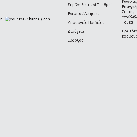
Κώδικας
Συμβουλευτικοί Σταθμοί
Επαγγελ
Συμπερ
Έντυπα / Αιτήσεις
Υπαλλήλ
Τομέα
Υπουργείο Παιδείας
Πρωτόκο
Διαύγεια
κρούσμα
Εύδοξος