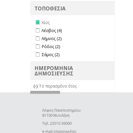
ΤΟΠΟΘΕΣΙΑ
Remove Χίος filter
Χίος
Apply Λέσβος filter
Apply Λέσβος filter
Λέσβος (4)
Apply Λήμνος filter
Apply Λήμνος filter
Λήμνος (2)
Apply Ρόδος filter
Apply Ρόδος filter
Ρόδος (2)
Apply Σάμος filter
Apply Σάμος filter
Σάμος (2)
ΗΜΕΡΟΜΗΝΙΑ
ΔΗΜΟΣΙΕΥΣΗΣ
(-)
Remove Το περασμένο έτος filter
Το περασμένο έτος
Λόφος Πανεπιστημίου
81100 Μυτιλήνη
Τηλ. 22510 36000
e-mail επικοινωνίας: