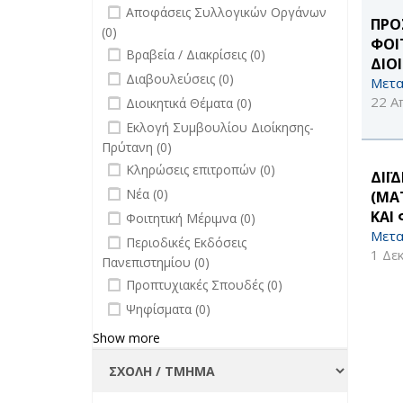
undefined
Αποφάσεις Συλλογικών Οργάνων
ΠΡΟ
(0)
ΦΟΙ
undefined
Βραβεία / Διακρίσεις (0)
ΔΙΟ
undefined
Διαβουλεύσεις (0)
Μετα
undefined
22 Α
Διοικητικά Θέματα (0)
undefined
Εκλογή Συμβουλίου Διοίκησης-
Πρύτανη (0)
undefined
Κληρώσεις επιτροπών (0)
ΔΙΪ
undefined
Νέα (0)
(MA
undefined
ΚΑΙ
Φοιτητική Μέριμνα (0)
Μετα
undefined
Περιοδικές Εκδόσεις
1 Δε
Πανεπιστημίου (0)
undefined
Προπτυχιακές Σπουδές (0)
undefined
Ψηφίσματα (0)
Show more