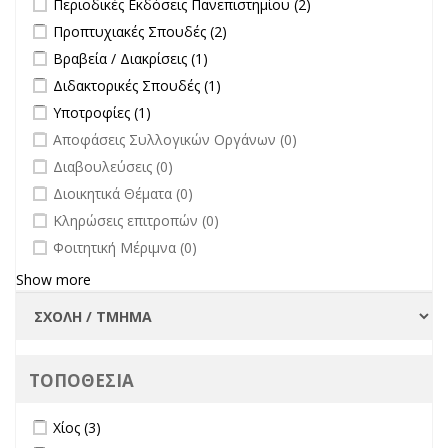
Περιοδικές Εκδόσεις Πανεπιστημίου (2)
επικαιρότητα filter
filter
Εκδόσεις
Apply Προπτυχιακές Σπουδές filter
Apply Προπτυχιακές Σπουδές
Προπτυχιακές Σπουδές (2)
Πανεπιστημίου
filter
Apply Βραβεία / Διακρίσεις filter
Apply Βραβεία / Διακρίσεις filter
Βραβεία / Διακρίσεις (1)
filter
Apply Διδακτορικές Σπουδές filter
Apply Διδακτορικές Σπουδές
Διδακτορικές Σπουδές (1)
filter
Apply Υποτροφίες filter
Apply Υποτροφίες filter
Υποτροφίες (1)
undefined
Αποφάσεις Συλλογικών Οργάνων (0)
undefined
Διαβουλεύσεις (0)
undefined
Διοικητικά Θέματα (0)
undefined
Κληρώσεις επιτροπών (0)
undefined
Φοιτητική Μέριμνα (0)
Show more
ΤΟΠΟΘΕΣΙΑ
Apply Χίος filter
Apply Χίος filter
Χίος (3)