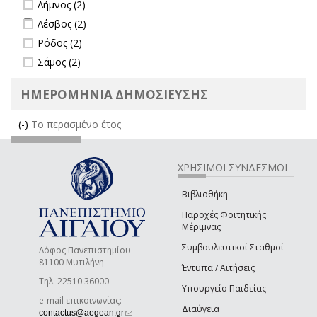
Apply Λήμνος filter
Apply Λήμνος filter
Λήμνος (2)
Apply Λέσβος filter
Apply Λέσβος filter
Λέσβος (2)
Apply Ρόδος filter
Apply Ρόδος filter
Ρόδος (2)
Apply Σάμος filter
Apply Σάμος filter
Σάμος (2)
ΗΜΕΡΟΜΗΝΙΑ ΔΗΜΟΣΙΕΥΣΗΣ
(-)
Remove Το περασμένο έτος filter
Το περασμένο έτος
ΧΡΗΣΙΜΟΙ ΣΥΝΔΕΣΜΟΙ
Βιβλιοθήκη
Παροχές Φοιτητικής
Μέριμνας
Συμβουλευτικοί Σταθμοί
Λόφος Πανεπιστημίου
81100 Μυτιλήνη
Έντυπα / Αιτήσεις
Τηλ. 22510 36000
Υπουργείο Παιδείας
e-mail επικοινωνίας:
Διαύγεια
(link sends e-mail)
contactus@aegean.gr