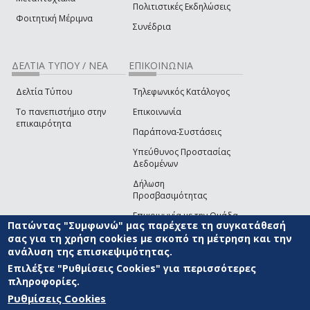
Πολιτιστικές Εκδηλώσεις
Φοιτητική Μέριμνα
Συνέδρια
ΔΕΛΤΙΑ ΤΥΠΟΥ / ΝΕΑ
ΕΠΙΚΟΙΝΩΝΙΑ
Δελτία Τύπου
Τηλεφωνικός Κατάλογος
Το πανεπιστήμιο στην
Επικοινωνία
επικαιρότητα
Παράπονα-Συστάσεις
Υπεύθυνος Προστασίας
Δεδομένων
Δήλωση
Προσβασιμότητας
Επικοινωνία με την Ομάδα
Πατώντας "Συμφωνώ" μας παρέχετε τη συγκατάθεσή
Ανάπτυξης του site
(link sends e-mail)
σας για τη χρήση cookies με σκοπό τη μέτρηση και την
ανάλυση της επισκεψιμότητας.
© ΠΑΝΕΠΙΣΤΗΜΙΟ ΑΙΓΑΙΟΥ
ΟΡΟΙ ΧΡΗΣΗΣ
ΠΟΛΙΤΙΚΗ COOKIES
ΟΜΑΔΑ
ΑΝΑΠΤΥΞΗΣ
Επιλέξτε "Ρυθμίσεις Cookies" για περισσότερες
πληροφορίες.
Ρυθμίσεις Cookies