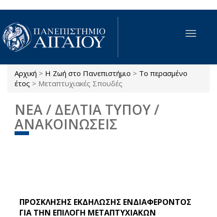
Παράκαμψη προς το κυρίως περιεχόμενο
Toggle
navigat
Αρχική
>
Η Ζωή στο Πανεπιστήμιο
>
Το περασμένο
Είστε εδώ
έτος
>
Μεταπτυχιακές Σπουδές
ΝΕΑ / ΔΕΛΤΙΑ ΤΥΠΟΥ /
ΑΝΑΚΟΙΝΩΣΕΙΣ
ΠΡΟΣΚΛΗΣΗΣ ΕΚΔΗΛΩΣΗΣ ΕΝΔΙΑΦΕΡΟΝΤΟΣ
ΓΙΑ ΤΗΝ ΕΠΙΛΟΓΗ ΜΕΤΑΠΤΥΧΙΑΚΩΝ