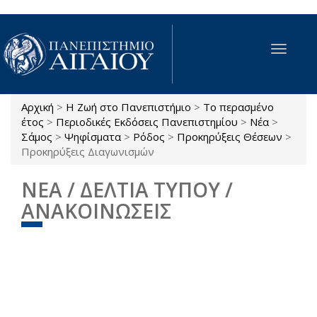
Παράκαμψη προς το κυρίως περιεχόμενο
Toggle
navigat
Αρχική
>
Η Ζωή στο Πανεπιστήμιο
>
Το περασμένο
Είστε εδώ
έτος
>
Περιοδικές Εκδόσεις Πανεπιστημίου
>
Νέα
>
Σάμος
>
Ψηφίσματα
>
Ρόδος
>
Προκηρύξεις Θέσεων
>
Προκηρύξεις Διαγωνισμών
ΝΕΑ / ΔΕΛΤΙΑ ΤΥΠΟΥ /
ΑΝΑΚΟΙΝΩΣΕΙΣ