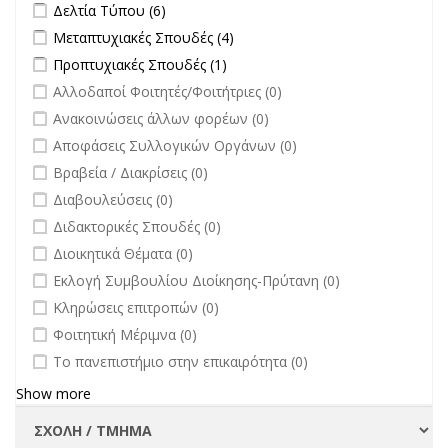
Apply Δελτία Τύπου filter
Apply Δελτία Τύπου filter
Δελτία Τύπου (6)
Apply Μεταπτυχιακές Σπουδές filter
Apply Μεταπτυχιακές Σπουδές
Μεταπτυχιακές Σπουδές (4)
filter
Apply Προπτυχιακές Σπουδές filter
Apply Προπτυχιακές Σπουδές
Προπτυχιακές Σπουδές (1)
filter
undefined
Αλλοδαποί Φοιτητές/Φοιτήτριες (0)
undefined
Ανακοινώσεις άλλων φορέων (0)
undefined
Αποφάσεις Συλλογικών Οργάνων (0)
undefined
Βραβεία / Διακρίσεις (0)
undefined
Διαβουλεύσεις (0)
undefined
Διδακτορικές Σπουδές (0)
undefined
Διοικητικά Θέματα (0)
undefined
Εκλογή Συμβουλίου Διοίκησης-Πρύτανη (0)
undefined
Κληρώσεις επιτροπών (0)
undefined
Φοιτητική Μέριμνα (0)
undefined
Το πανεπιστήμιο στην επικαιρότητα (0)
Show more