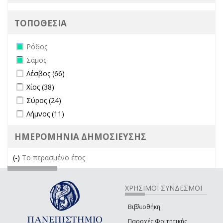
ΤΟΠΟΘΕΣΙΑ
Remove Ρόδος filter
Ρόδος
Remove Σάμος filter
Σάμος
Apply Λέσβος filter
Apply Λέσβος filter
Λέσβος (66)
Apply Χίος filter
Apply Χίος filter
Χίος (38)
Apply Σύρος filter
Apply Σύρος filter
Σύρος (24)
Apply Λήμνος filter
Apply Λήμνος filter
Λήμνος (11)
ΗΜΕΡΟΜΗΝΙΑ ΔΗΜΟΣΙΕΥΣΗΣ
(-)
Remove Το περασμένο έτος filter
Το περασμένο έτος
ΧΡΗΣΙΜΟΙ ΣΥΝΔΕΣΜΟΙ
Βιβλιοθήκη
Παροχές Φοιτητικής