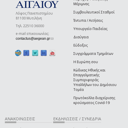
Μέριμνας
Συμβουλευτικοί Σταθμοί
Λόφος Πανεπιστημίου
81100 Μυτιλήνη
Έντυπα / Αιτήσεις
Τηλ. 22510 36000
Υπουργείο Παιδείας
e-mail επικοινωνίας:
Διαύγεια
(link sends e-mail)
contactus@aegean.gr
Εύδοξος
Συγγράμματα Τμημάτων
Η Ευρώπη σου
Κώδικας Ηθικής και
Επαγγελματικής
Συμπεριφοράς
Υπαλλήλων του Δημόσιου
Τομέα
Πρωτόκολλα διαχείρισης
κρούσματος Covid-19
ΑΝΑΚΟΙΝΩΣΕΙΣ
ΕΚΔΗΛΩΣΕΙΣ / ΣΥΝΕΔΡΙΑ