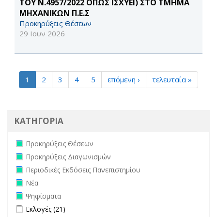
ΤΟΥ Ν.4957/2022 ΟΠΩΣ ΙΣΧΥΕΙ) ΣΤΟ ΤΜΗΜΑ
ΜΗΧΑΝΙΚΩΝ Π.Ε.Σ
Προκηρύξεις Θέσεων
29 Ιουν 2026
1
2
3
4
5
επόμενη ›
τελευταία »
ΚΑΤΗΓΟΡΙΑ
Remove Προκηρύξεις Θέσεων filter
Προκηρύξεις Θέσεων
Remove Προκηρύξεις Διαγωνισμών filter
Προκηρύξεις Διαγωνισμών
Remove Περιοδικές Εκδόσεις Πανεπιστημίου filter
Περιοδικές Εκδόσεις Πανεπιστημίου
Remove Νέα filter
Νέα
Remove Ψηφίσματα filter
Ψηφίσματα
Apply Εκλογές filter
Apply Εκλογές filter
Εκλογές (21)